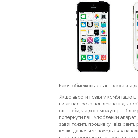
Ключ обмежень встановлюється дл
Якщо ввести невірну комбінацію ші
ви дізнаєтесь з повідомлення, яке
способи, які допоможуть розблоку
повернути ваш улюблений апарат д
завантажить прошивку і відновить
копію даних, які знаходяться на в
як вся інформація в цьому випадку