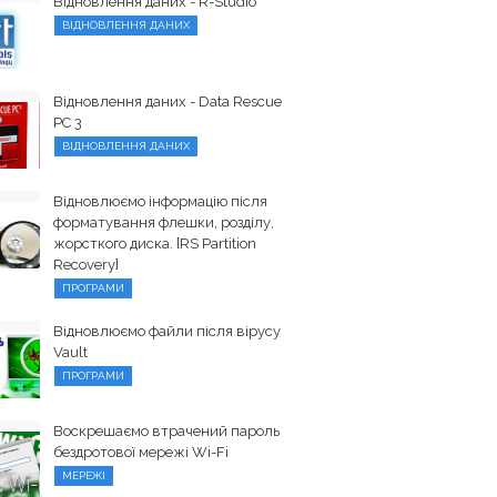
Відновлення даних - R-Studio
ВІДНОВЛЕННЯ ДАНИХ
Відновлення даних - Data Rescue
PC 3
ВІДНОВЛЕННЯ ДАНИХ
Відновлюємо інформацію після
форматування флешки, розділу,
жорсткого диска. [RS Partition
Recovery]
ПРОГРАМИ
Відновлюємо файли після вірусу
Vault
ПРОГРАМИ
Воскрешаємо втрачений пароль
бездротової мережі Wi-Fi
МЕРЕЖІ