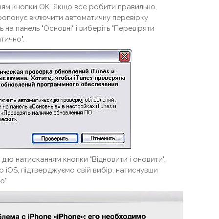
ням кнопки ОК. Якщо все робити правильно,
пропонує включити автоматичну перевірку
 на панель "Основні" і виберіть "Перевіряти
тично".
дію натисканням кнопки "Відновити і оновити".
 iOS, підтверджуємо свій вибір, натиснувши
ю".