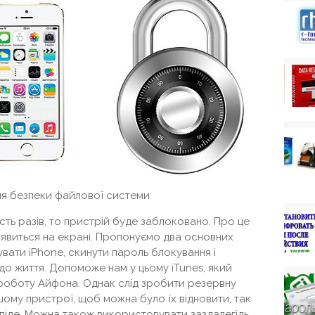
я безпеки файлової системи
сть разів, то пристрій буде заблоковано. Про це
 з'явиться на екрані. Пропонуємо два основних
вати iPhone, скинути пароль блокування і
о життя. Допоможе нам у цьому iTunes, який
 роботу Айфона. Однак слід зробити резервну
ашому пристрої, щоб можна було їх відновити, так
 піде. Можна також використовувати заздалегідь