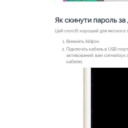
Як скинути пароль за
Цей спосіб хороший для якісного і
Вимкніть Айфон.
Підключіть кабель в USB-порт 
активований, вам сигналізує 
кабелю.