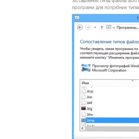
Зіставлення типів файлів аб
програми для потрібних типів