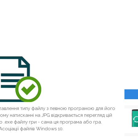
іставлення типу файлу з певною програмою для його
ому натисканні на JPG відкривається перегляд цій
о .exe файлу гри - сама ця програма або гра.
Асоціації файлів Windows 10.