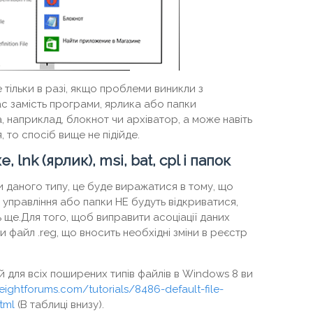
тільки в разі, якщо проблеми виникли з
ас замість програми, ярлика або папки
а, наприклад, блокнот чи архіватор, а може навіть
, то спосіб вище не підійде.
 lnk (ярлик), msi, bat, cpl і папок
даного типу, це буде виражатися в тому, що
 управління або папки НЕ будуть відкриватися,
 ще.Для того, щоб виправити асоціації даних
 файл .reg, що вносить необхідні зміни в реєстр
 для всіх поширених типів файлів в Windows 8 ви
eightforums.com/tutorials/8486-default-file-
tml
(В таблиці внизу).