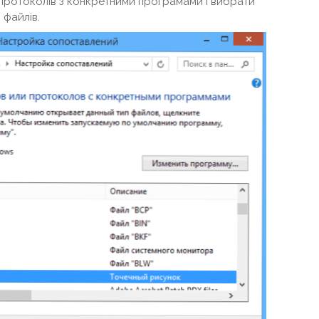
о протоколів з конкретними програмами і вибрати
 файлів.