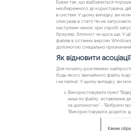
Буває так, що відбувається порушен
необережного дії користувача, ді
в системі. У цьому випадку, ви мо
описував в статті Чи не запускают
наступним чином: при спробі запус
браузер, блокнот чи щось ще. У цій 
файлів в останніх версіях Windows.
допомогою спеціально призначени
Як відновити асоціаці
Для початку розглянемо найпростіш
будь-якого звичайного файлу (карти
і не папка). У цьому випадку, ви м
Використовувати пункт "Відк
миші по файлу, зіставлення дл
за допомогою" - "Вибрати про
"Використовувати додаток для