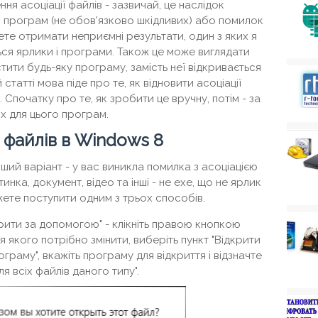
ня асоціації файлів - зазвичай, це наслідок
й програм (не обов'язково шкідливих) або помилок
жете отримати неприємні результати, один з яких я
ься ярлики і програми. Також це може виглядати
тити будь-яку програму, замість неї відкривається
статті мова піде про те, як відновити асоціації
 Спочатку про те, як зробити це вручну, потім - за
х для цього програм.
ї файлів в Windows 8
ий варіант - у вас виникла помилка з асоціацією
нка, документ, відео та інші - не exe, що не ярлик
ожете поступити одним з трьох способів.
рити за допомогою" - клікніть правою кнопкою
я якого потрібно змінити, виберіть пункт "Відкрити
граму", вкажіть програму для відкриття і відзначте
 всіх файлів даного типу".