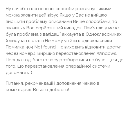
Ну начебто всі основні способи розглянув, якими
можна зловити цей вірус.Якщо у Вас не вийшло
вирішити проблему описаними Вище способами, то
значить у Вас серйозніший випадок. Пам'ятаю у мене
була проблема з валідації аккаунта в Одноклассниках
(описував в статті Не можу увійти в однокласники.
Помилка 404 Not found. Не виходить відновити доступ
через номер.), Вирішив перевстановлення Windows.
Правда тоді багато часу розбиратися не було. Це я до
того, що перевстановлення операційної системи
допомагає :).
Питання, рекомендації і доповнення чекаю в
коментарях. Всього доброго!