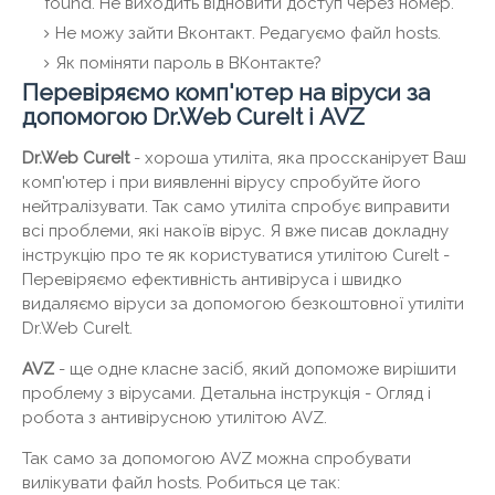
found. Не виходить відновити доступ через номер.
Не можу зайти Вконтакт. Редагуємо файл hosts.
Як поміняти пароль в ВКонтакте?
Перевіряємо комп'ютер на віруси за
допомогою Dr.Web CureIt і AVZ
Dr.Web CureIt
- хороша утиліта, яка проссканірует Ваш
комп'ютер і при виявленні вірусу спробуйте його
нейтралізувати. Так само утиліта спробує виправити
всі проблеми, які накоїв вірус. Я вже писав докладну
інструкцію про те як користуватися утилітою CureIt -
Перевіряємо ефективність антивіруса і швидко
видаляємо віруси за допомогою безкоштовної утиліти
Dr.Web CureIt.
AVZ
- ще одне класне засіб, який допоможе вирішити
проблему з вірусами. Детальна інструкція - Огляд і
робота з антивірусною утилітою AVZ.
Так само за допомогою AVZ можна спробувати
вилікувати файл hosts. Робиться це так: