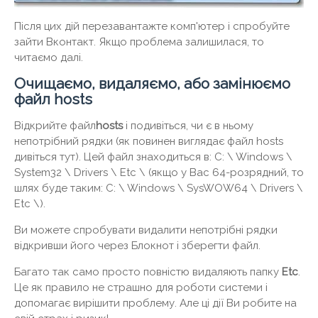
Після цих дій перезавантажте комп'ютер і спробуйте
зайти Вконтакт. Якщо проблема залишилася, то
читаємо далі.
Очищаємо, видаляємо, або замінюємо
файл hosts
Відкрийте файл
hosts
і подивіться, чи є в ньому
непотрібний рядки (як повинен виглядає файл hosts
дивіться тут). Цей файл знаходиться в: C: \ Windows \
System32 \ Drivers \ Etc \ (якщо у Вас 64-розрядний, то
шлях буде таким: C: \ Windows \ SysWOW64 \ Drivers \
Etc \).
Ви можете спробувати видалити непотрібні рядки
відкривши його через Блокнот і зберегти файл.
Багато так само просто повністю видаляють папку
Etc
.
Це як правило не страшно для роботи системи і
допомагає вирішити проблему. Але ці дії Ви робите на