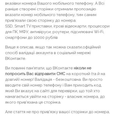
вказівки номера Вашого мобільного телефону. А Всі
раніше створені сторінки отримали пропозицію
вказати номер мобільного телефону, тим самим
прив'язали свою сторінку до номера.
SSD, Smart TV приставки, ігрові відеокарти, процесори
для ПК, МФУ, антивіруси, роутери, підсилювачі Wi-Fi,
смартфони до 10000 рублів
Вище я описав, якщо так можна сказати,офіційний
спосіб валідації аккаунта в соціальній мережі
ВКонтакте.
Ви повинні пам'ятати, що ВКонтакте
ніколи не
попросить Вас відправити СМС
на короткий (та й на
довгий) номер! Валідація - безкоштовна. Ви просто
вводите свій номер телефону і Вам приходить код,
який Ви вказує на сайті для перевірки, що той хто
намагається увійти на сторінку - власник номера, до
якого прив'язана ця сторінка.
Але стаття не про прив'язку вашої сторінки до номера,