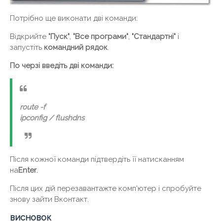
Потрібно ще виконати дві команди:
Відкрийте
"Пуск"
,
"Все програми"
,
"Стандартні"
і
запустіть
командний рядок
.
По черзі введіть дві команди:
route -f
ipconfig / flushdns
Після кожної команди підтвердіть її натисканням
на
Enter
.
Після цих дій перезавантажте комп'ютер і спробуйте
знову зайти Вконтакт.
висновок