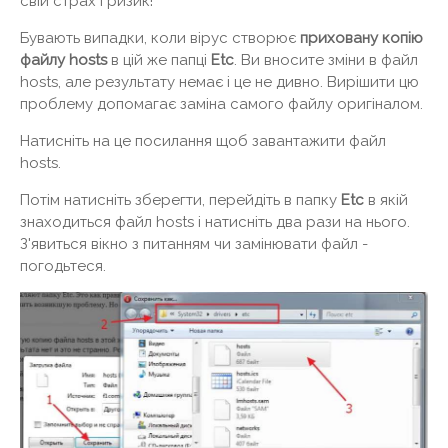
свій страх і ризик!
Бувають випадки, коли вірус створює
приховану копію
файлу hosts
в цій же папці
Etc
. Ви вносите зміни в файл
hosts, але результату немає і це не дивно. Вирішити цю
проблему допомагає заміна самого файлу оригіналом.
Натисніть на це посилання щоб завантажити файл
hosts.
Потім натисніть зберегти, перейдіть в папку
Etc
в якій
знаходиться файл hosts і натисніть два рази на нього.
З'явиться вікно з питанням чи замінювати файл -
погодьтеся.