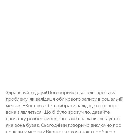
Здравсвуйте друзі! Поговоримо сьогодні про таку
проблему, як валідація облікового запису в соціальній
мережі ВКонтакте. Як прибрати валідацію і від чого
вона з'являється. Що б було зрозуміло, давайте
спочатку розберемося, що таке валідація аккаунта і
яка вона буває. Сьогодні ми говоримо виключно про
соціальну мережу Вконтакте, хоча така проблема