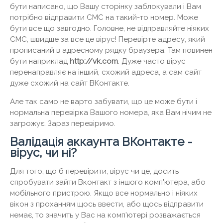
бути написано, що Вашу сторінку заблокували і Вам
потрібно відправити СМС на такий-то номер. Може
бути все що завгодно. Головне, не відправляйте ніяких
СМС, швидше за все це вірус! Перевірте адресу, який
прописаний в адресному рядку браузера. Там повинен
бути наприклад
http://vk.com
. Дуже часто вірус
перенаправляє на інший, схожий адреса, а сам сайт
дуже схожий на сайт ВКонтакте.
Але так само не варто забувати, що це може бути і
нормальна перевірка Вашого номера, яка Вам нічим не
загрожує. Зараз перевіримо.
Валідація аккаунта ВКонтакте -
вірус, чи ні?
Для того, що б перевірити, вірус чи це, досить
спробувати зайти Вконтакт з іншого комп'ютера, або
мобільного пристрою. Якщо все нормально і ніяких
вікон з проханням щось ввести, або щось відправити
немає, то значить у Вас на комп'ютері розважається