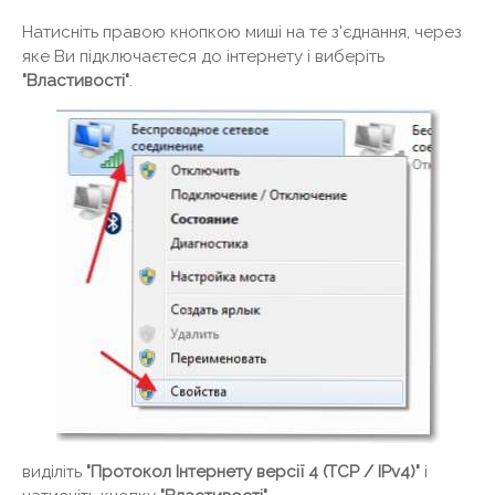
Натисніть правою кнопкою миші на те з'єднання, через
яке Ви підключаєтеся до інтернету і виберіть
"Властивості"
.
виділіть
"Протокол Інтернету версії 4 (TCP / IPv4)"
і