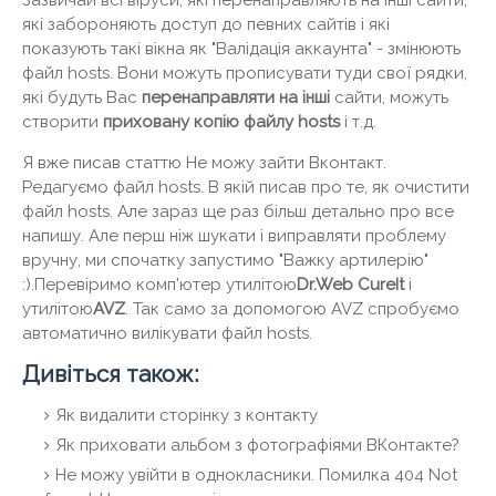
які забороняють доступ до певних сайтів і які
показують такі вікна як "Валідація аккаунта" - змінюють
файл hosts. Вони можуть прописувати туди свої рядки,
які будуть Вас
перенаправляти на інші
сайти, можуть
створити
приховану копію файлу hosts
і т.д.
Я вже писав статтю Не можу зайти Вконтакт.
Редагуємо файл hosts. В якій писав про те, як очистити
файл hosts. Але зараз ще раз більш детально про все
напишу. Але перш ніж шукати і виправляти проблему
вручну, ми спочатку запустимо "Важку артилерію"
:).Перевіримо комп'ютер утилітою
Dr.Web CureIt
і
утилітою
AVZ
. Так само за допомогою AVZ спробуємо
автоматично вилікувати файл hosts.
Дивіться також:
Як видалити сторінку з контакту
Як приховати альбом з фотографіями ВКонтакте?
Не можу увійти в однокласники. Помилка 404 Not