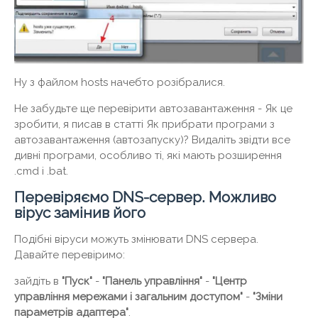
Ну з файлом hosts начебто розібралися.
Не забудьте ще перевірити автозавантаження - Як це
зробити, я писав в статті Як прибрати програми з
автозавантаження (автозапуску)? Видаліть звідти все
дивні програми, особливо ті, які мають розширення
.cmd і .bat.
Перевіряємо DNS-сервер. Можливо
вірус замінив його
Подібні віруси можуть змінювати DNS сервера.
Давайте перевіримо:
зайдіть в
"Пуск"
-
"Панель управління"
-
"Центр
управління мережами і загальним доступом"
-
"Зміни
параметрів адаптера"
.