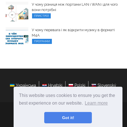
У чому різниця між портами LAN і WAN і для чого
вони потрібні
ПРИСТРОЇ
У чому перевага і як відкрити музику в форматі
М4А
ПРОГРАМИ
Українська
Hrvatski
Polski
Slovenský
This website uses cookies to ensure you get the
best experience on our website.
Learn more
ateasyday.com
Ⓒ
2026
Got it!
Ремонт і настройка комп'ютерів своїми руками!