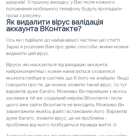
шахраїв). У гіршому випадку, у Вас після кожного
поповнення мобільного телефону будуть пропадати
гроші з рахунку.
Як видалити вірус валідація
аккаунта ВКонтакте?
Ось ми і підійшли до найцікавішої частини цієї статті.
Зараз я розповім Вам про деякі способи, якими можна
видалити цей вірус.
Віруси, які маскуються під валідацію аккаунта,
найрізноманітніші і кожен намагається сховатися
якомога глибше в системі, що б його не знайшли. Якщо
говорити про те, де можна зловити такий вірус, то тут
варіантів дуже багато. Можливо Ви перейшли з якоїсь
засланні в тій же соціальній мережі ВКонтакте і після
цього вже зайти Вконтакте не виходить. Можливо Ви
завантажили якийсь файл і встановили його. Варіантів
дуже багато, зловити вірус, це не проблема -
проблема від нього позбудеться (правда життя :)).
Зазвичай всі віруси, які перенаправляють на інші сайти,