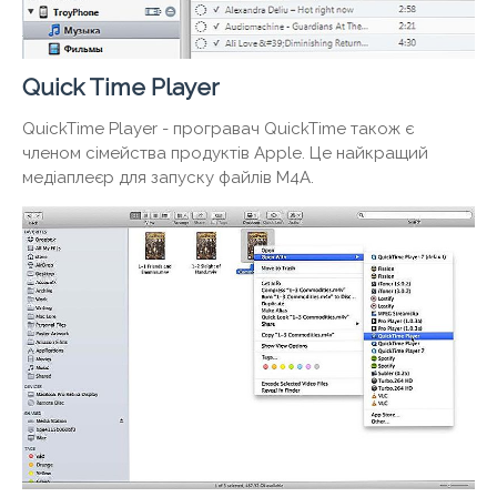
Quick Time Player
QuickTime Player - програвач QuickTime також є
членом сімейства продуктів Apple. Це найкращий
медіаплеєр для запуску файлів M4A.