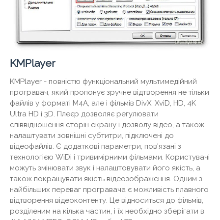
KMPlayer
KMPlayer - повністю функціональний мультимедійний
програвач, який пропонує зручне відтворення не тільки
файлів у форматі М4А, але і фільмів DivX, XviD, HD, 4K
Ultra HD і 3D. Плеєр дозволяє регулювати
співвідношення сторін екрану і дозволу відео, а також
налаштувати зовнішні субтитри, підключені до
відеофайлів. Є додаткові параметри, пов'язані з
технологією WiDi і тривимірними фільмами. Користувачі
можуть змінювати звук і налаштовувати його якість, а
також покращувати якість відеозображення. Одним з
найбільших переваг програвача є можливість плавного
відтворення відеоконтенту. Це відноситься до фільмів,
розділеним на кілька частин, і їх необхідно зберігати в