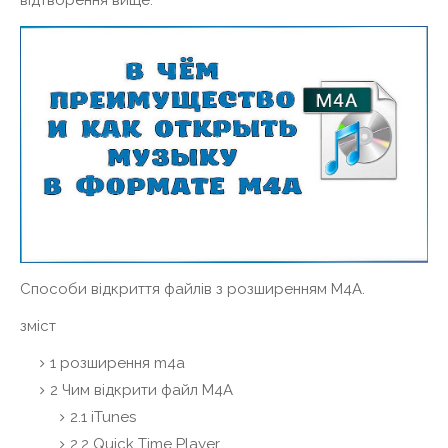
відтворення вище.
Способи відкриття файлів з розширенням M4A.
зміст
1
розширення m4a
2
Чим відкрити файл M4A
2.1
iTunes
2.2
Quick Time Player