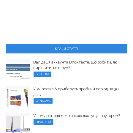
КРАЩІ СТАТТІ
Валідація аккаунта ВКонтакте. Що робити, як
вирішити, це вірус?
БЕЗПЕКА
У Windows 8 приберуть пробний період на 30
днів
WINDOWS
У чому різниця між точкою доступу і роутером?
ПРИСТРОЇ