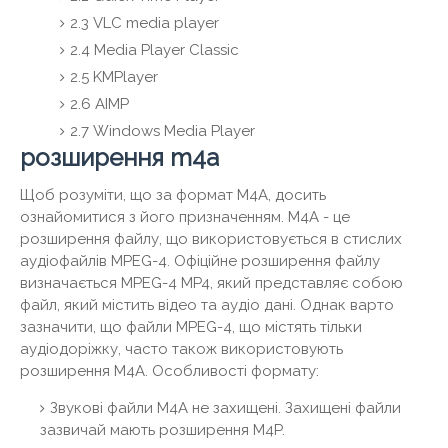
2.3
VLC media player
2.4
Media Player Classic
2.5
KMPlayer
2.6
AIMP
2.7
Windows Media Player
розширення m4a
Щоб розуміти, що за формат М4А, досить
ознайомитися з його призначенням. M4A - це
розширення файлу, що використовується в стислих
аудіофайлів MPEG-4. Офіційне розширення файлу
визначається MPEG-4 MP4, який представляє собою
файл, який містить відео та аудіо дані. Однак варто
зазначити, що файли MPEG-4, що містять тільки
аудіодоріжку, часто також використовують
розширення M4A. Особливості формату:
Звукові файли M4A не захищені. Захищені файли
зазвичай мають розширення M4P.