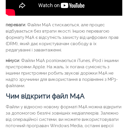
переваги
: Файли M4A стискаються, але процес
відбувається без втрати якості. Іншою перевагою
формату M4A є відсутність захисту від цифрових прав
(DRM), який дає користувачам свободу в їх
редагуванні і завантаженні.
мінуси
: Файли M4A розпізнаються iTunes, iPod і іншими
пристроями Apple. На жаль, їх погана сумісність з
іншими пристроями робить звукові доріжки M4A не
надто зручними для використання в порівнянні з MP3-
файлами.
Чим відкрити файл M4A
Файли у відносно новому форматі M4A можна відкрити
за допомогою безлічі зовнішніх медіаплеєрів. Залежно
від операційної системи, ви можете використовувати
поточний програвач Windows Media, останні версії