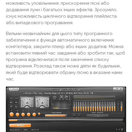
можливість уповільнення, прискорення пісні або
додавання луни і багатьох інших ефектів. Зрозуміло,
існує можливість циклічного відтворення плейлиста
або випадкового програвання.
Вельми незвичайним для цього типу програмного
забезпечення є функція автоматичного включення
комп'ютера, закрити плеєр або інших додатків. Можна
встановити певний час завдання або зробити так, щоб
програма відключилася після закінчення списку
відтворення. Розклад також може діяти як будильник,
який буде відтворювати обрану пісню в вказане нами
час.