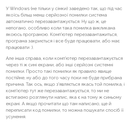
У Windows (не тільки у сімки) заведено так, що під час
якоїсь більш менш серйозної помилки система
автоматично перезавантажується. Ну що ж, це
непогано, особливо коли така помилка викликана
якоюсь програмою. Комп'ютер перезавантажиться,
програма закриється і все буде працювати, або має
працювати :).
Але інша справа, коли комп'ютер перезавантажується
через ті ж сині екрани, або інші серйозні системні
помилки. Просто такі помилки як правило явище
постійне, ну або до того часу поки не буде прибрана
причина. Так ось, якщо з'являється якась той помилка, і
комп'ютер тут же перезавантажується, то ми не
встигаємо розглянути напис, яка є на тому ж синьому
екрані. А якщо прочитати що там написано, ще й
переписати код помилки, то можна пошукати спосіб її
усунення.