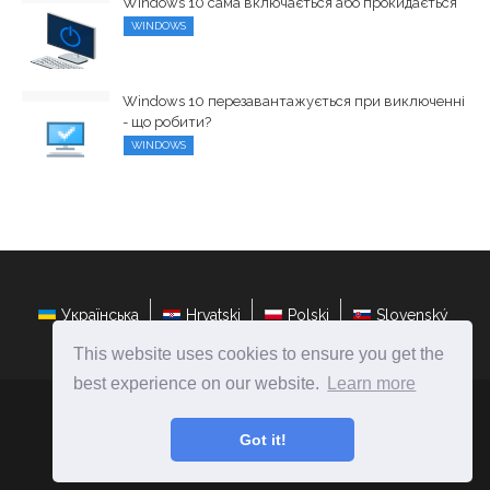
Windows 10 сама включається або прокидається
WINDOWS
Windows 10 перезавантажується при виключенні
- що робити?
WINDOWS
Українська
Hrvatski
Polski
Slovenský
This website uses cookies to ensure you get the
best experience on our website.
Learn more
ateasyday.com
Ⓒ
2026
Got it!
Ремонт і настройка комп'ютерів своїми руками!