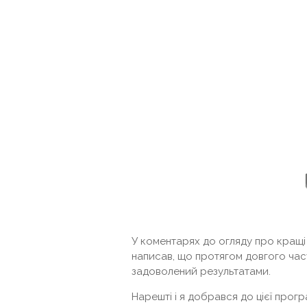
У коментарях до огляду про кращі 
написав, що протягом довгого часу
задоволений результатами.
Нарешті і я добрався до цієї прог