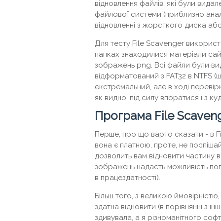
відновлення файлів, які були видал
файлової системи (приблизно анал
відновленні з жорсткого диска або 
Для тесту File Scavenger використ
папках знаходилися матеріали сайт
зображень png. Всі файли були вид
відформатований з FAT32 в NTFS (
екстремальний, але в ході перевірк
як видно, під силу впоратися і з к
Програма File Scaven
Перше, про що варто сказати - в Fi
вона є платною, проте, не поспіша
дозволить вам відновити частину ва
зображень надасть можливість по
в працездатності).
Більш того, з великою ймовірністю,
здатна відновити (в порівнянні з 
здивувала, а я різноманітного соф