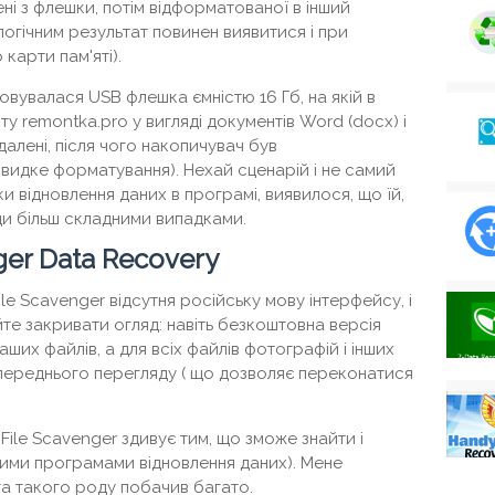
ені з флешки, потім відформатованої в інший
огічним результат повинен виявитися і при
карти пам'яті).
овувалася USB флешка ємністю 16 Гб, на якій в
у remontka.pro у вигляді документів Word (docx) і
алені, після чого накопичувач був
швидке форматування). Нехай сценарій і не самий
и відновлення даних в програмі, виявилося, що їй,
уди більш складними випадками.
ger Data Recovery
le Scavenger відсутня російську мову інтерфейсу, і
йте закривати огляд: навіть безкоштовна версія
ших файлів, а для всіх файлів фотографій і інших
переднього перегляду ( що дозволяє переконатися
 File Scavenger здивує тим, що зможе знайти і
іншими програмами відновлення даних). Мене
та такого роду побачив багато.