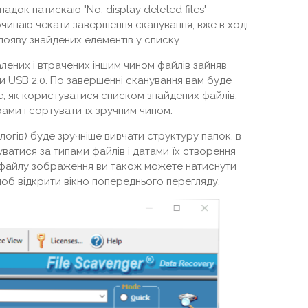
падок натискаю "No, display deleted files"
починаю чекати завершення сканування, вже в ході
появу знайдених елементів у списку.
алених і втрачених іншим чином файлів зайняв
и USB 2.0. По завершенні сканування вам буде
, як користуватися списком знайдених файлів,
ми і сортувати їх зручним чином.
алогів) буде зручніше вивчати структуру папок, в
туватися за типами файлів і датами їх створення
 файлу зображення ви також можете натиснути
 щоб відкрити вікно попереднього перегляду.