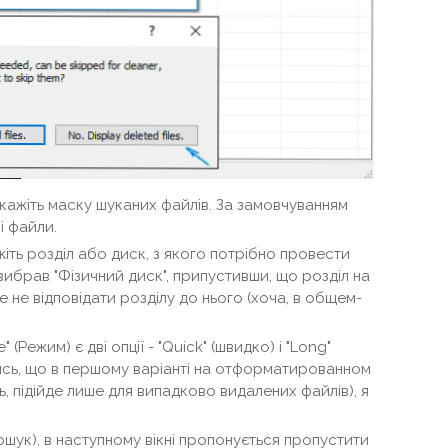
 вкажіть маску шуканих файлів. За замовчуванням
і файли.
ажіть розділ або диск, з якого потрібно провести
вибрав "Фізичний диск", припустивши, що розділ на
 не відповідати розділу до нього (хоча, в общем-
" (Режим) є дві опції - "Quick" (швидко) і "Long"
ись, що в першому варіанті на отформатированном
, підійде лише для випадково видалених файлів), я
шук), в наступному вікні пропонується пропустити