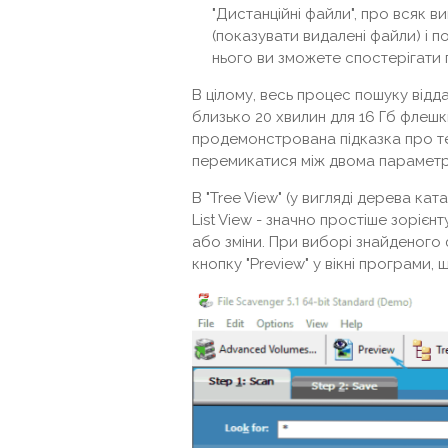
"Дистанційні файли", про всяк ви
(показувати видалені файли) і 
нього ви зможете спостерігати 
В цілому, весь процес пошуку відд
близько 20 хвилин для 16 Гб флешк
продемонстрована підказка про те
перемикатися між двома параметра
В "Tree View" (у вигляді дерева кат
List View - значно простіше зорієн
або зміни. При виборі знайденого
кнопку "Preview" у вікні програми,