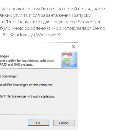
 установки на комп'ютер (що на мій погляд варто
иких утиліт), після завантаження і запуску
 "Run" (запустити) для запуску File Scavenger
 і було мною зроблено (використовувалася Demo
 8.1, Windows 7 і Windows XP.