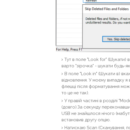
Тут в поле "Look for" (Шукати)
варто "зірочка" - шукати будь-як
В поле "Look in" (Шукати в) вк
відновлення. У моєму випадку я 
флешці після форматування може
то це не так).
У правій частині в розділі "Mode
(довго).За секунду переконавш
USB не знайшлося нічого (мабуть
встановив другу опцію.
Натискаю Scan (Сканування, по