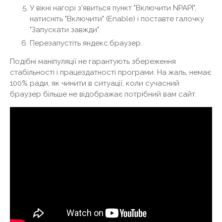
У вікні нагорі з'явиться пункт "Включити NPAPI",
натисніть "Включити" (Enable) і поставте галочку
"Запускати завжди".
Перезапустіть яндекс.браузер.
Подібні маніпуляції не гарантують збереження
стабільності і працездатності програми. На жаль, немає
100% ради, як чинити в ситуації, коли сучасний
браузер більше не відображає потрібний вам сайт.