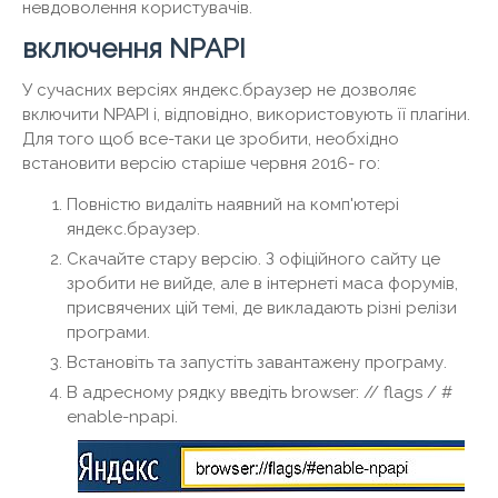
невдоволення користувачів.
включення NPAPI
У сучасних версіях яндекс.браузер не дозволяє
включити NPAPI і, відповідно, використовують її плагіни.
Для того щоб все-таки це зробити, необхідно
встановити версію старіше червня 2016- го:
Повністю видаліть наявний на комп'ютері
яндекс.браузер.
Скачайте стару версію. З офіційного сайту це
зробити не вийде, але в інтернеті маса форумів,
присвячених цій темі, де викладають різні релізи
програми.
Встановіть та запустіть завантажену програму.
В адресному рядку введіть browser: // flags / #
enable-npapi.