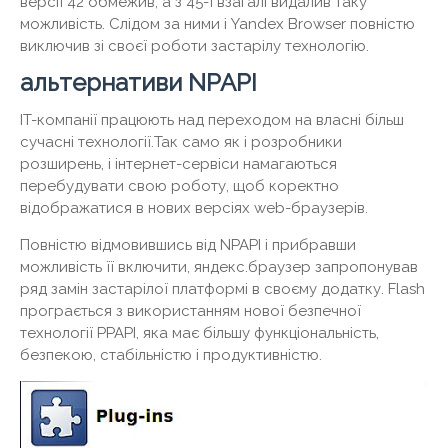
версії 42 обмежив, а з 45-ї взагалі видалив таку
можливість. Слідом за ними і Yandex Browser повністю
виключив зі своєї роботи застарілу технологію.
альтернативи NPAPI
IT-компанії працюють над переходом на власні більш
сучасні технології.Так само як і розробники
розширень, і інтернет-сервіси намагаються
перебудувати свою роботу, щоб коректно
відображатися в нових версіях web-браузерів.
Повністю відмовившись від NPAPI і прибравши
можливість її включити, яндекс.браузер запропонував
ряд замін застарілої платформі в своєму додатку. Flash
програється з використанням нової безпечної
технології PPAPI, яка має більшу функціональність,
безпекою, стабільністю і продуктивністю.