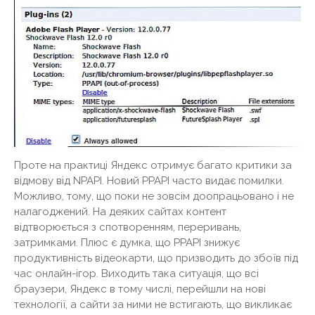
Проте на практиці Яндекс отримує багато критики за
відмову від NPAPI. Новий PPAPI часто видає помилки.
Можливо, тому, що поки не зовсім доопрацьовано і не
налагоджений. На деяких сайтах контент
відтворюється з спотворенням, переривань,
затримками. Плюс є думка, що PPAPI знижує
продуктивність відеокарти, що призводить до збоїв під
час онлайн-ігор. Виходить така ситуація, що всі
браузери, Яндекс в тому числі, перейшли на нові
технології, а сайти за ними не встигають, що викликає