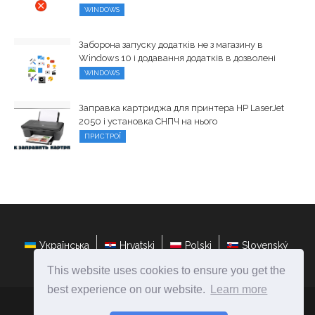
WINDOWS
Заборона запуску додатків не з магазину в
Windows 10 і додавання додатків в дозволені
WINDOWS
Заправка картриджа для принтера HP LaserJet
2050 і установка СНПЧ на нього
ПРИСТРОЇ
Українська
Hrvatski
Polski
Slovenský
This website uses cookies to ensure you get the
best experience on our website.
Learn more
ateasyday.com
Ⓒ
2026