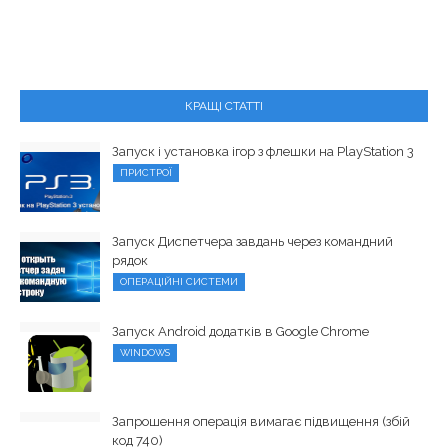
КРАЩІ СТАТТІ
Запуск і установка ігор з флешки на PlayStation 3
ПРИСТРОЇ
Запуск Диспетчера завдань через командний
рядок
ОПЕРАЦІЙНІ СИСТЕМИ
Запуск Android додатків в Google Chrome
WINDOWS
Запрошення операція вимагає підвищення (збій
код 740)