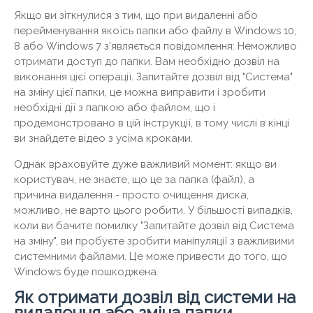
Якщо ви зіткнулися з тим, що при видаленні або
перейменування якоїсь папки або файлу в Windows 10,
8 або Windows 7 з'являється повідомлення: Неможливо
отримати доступ до папки. Вам необхідно дозвіл на
виконання цієї операції. Запитайте дозвіл від "Система"
на зміну цієї папки, це можна виправити і зробити
необхідні дії з папкою або файлом, що і
продемонстровано в цій інструкції, в тому числі в кінці
ви знайдете відео з усіма кроками.
Однак враховуйте дуже важливий момент: якщо ви
користувач, не знаєте, що це за папка (файл), а
причина видалення - просто очищення диска,
можливо, не варто цього робити. У більшості випадків,
коли ви бачите помилку "Запитайте дозвіл від Система
на зміну", ви пробуєте зробити маніпуляції з важливими
системними файлами. Це може привести до того, що
Windows буде пошкоджена.
Як отримати дозвіл від системи на
видалення або зміна папки