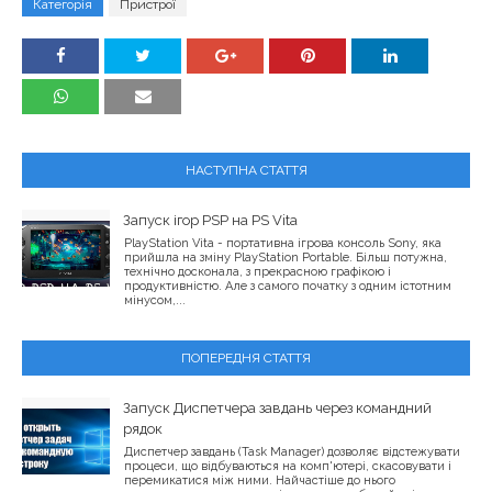
Категорія
Пристрої
НАСТУПНА СТАТТЯ
Запуск ігор PSP на PS Vita
PlayStation Vita - портативна ігрова консоль Sony, яка
прийшла на зміну PlayStation Portable. Більш потужна,
технічно досконала, з прекрасною графікою і
продуктивністю. Але з самого початку з одним істотним
мінусом,...
ПОПЕРЕДНЯ СТАТТЯ
Запуск Диспетчера завдань через командний
рядок
Диспетчер завдань (Task Manager) дозволяє відстежувати
процеси, що відбуваються на комп'ютері, скасовувати і
перемикатися між ними. Найчастіше до нього