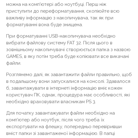
можна на комп'ютері або ноутбуці. Перш ніж
приступити до переформатування, скопіюйте всю
важливу інформацію з накопичувача, так як при
форматуванні вона буде знищена.
При форматуванні USB-накопичувача необхідно
вибрати файлову систему FAT 32. Після цього в
зовнішньому накопичувачі створюється папка з назвою
GAMES, в яку потім треба буде копіювати все викачані
файли.
Розглянемо далі, як завантажити файли правильно, щоб
в подальшому вони запускалися на консолі. Здавалося
б, завантажувати в інтернеті інформацію вміє кожен
користувач ПК, однак, процедура має особливості, які
необхідно враховувати власникам PS 3.
Для початку завантажувати файли необхідно на
комп'ютер або ноутбук, після чого треба їх
експортувати на флешку, попередньо перевіривши
вміст папки зі завантаженої інформацією. В папці