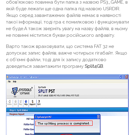
обов'язково повинна бути папка з назвою PS3_GAME, в
якій буде лежати ще одна папка під назвою USRDIR.
Якщо серед завантажених файлів немає в наявності
такої інформації, тоді гра є помилковою і функціонувати
не буде.А також зверніть увагу на назву файлів, в ньому
не повинні міститися букви російського алфавіту.
Варто також враховувати, що система FAT 32 не
допускає запис файлів, важче чотирьох гігабайт. Якщо
є об'ємні файли, тоді для їх запису додатково
доведеться завантажити програму
Split4GB
.