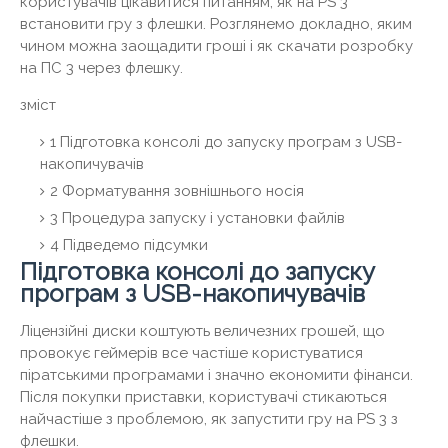
користувачів цікавитися питанням, як на PS 3
встановити гру з флешки. Розглянемо докладно, яким
чином можна заощадити гроші і як скачати розробку
на ПС 3 через флешку.
зміст
1
Підготовка консолі до запуску програм з USB-
накопичувачів
2
Форматування зовнішнього носія
3
Процедура запуску і установки файлів
4
Підведемо підсумки
Підготовка консолі до запуску
програм з USB-накопичувачів
Ліцензійні диски коштують величезних грошей, що
провокує геймерів все частіше користуватися
піратськими програмами і значно економити фінанси.
Після покупки приставки, користувачі стикаються
найчастіше з проблемою, як запустити гру на PS 3 з
флешки.