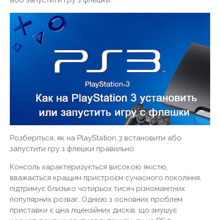
або запустити гру з флешки.
Розберіться, як на PlayStation 3 встановити або
запустити гру з флешки правильно
Консоль характеризується високою якістю,
вважається кращим пристроєм сучасного покоління,
підтримує близько чотирьох тисяч різноманітних
популярних розваг. Однією з основних проблем
приставки є ціна ліцензійних дисків, що змушує