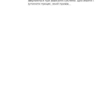
звертаються при зависанні системи, щоб знайти і
зупинити процес, який привів...