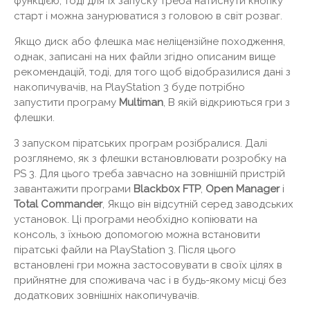
функцією, тоді для їх запуску треба натиснути кнопку
старт і можна занурюватися з головою в світ розваг.
Якщо диск або флешка має неліцензійне походження,
однак, записані на них файли згідно описаним вище
рекомендацій, тоді, для того щоб відобразилися дані з
накопичувачів, на PlayStation 3 буде потрібно
запустити програму
Multiman
, В якій відкриються гри з
флешки.
З запуском піратських програм розібралися. Далі
розглянемо, як з флешки встановлювати розробку на
PS 3. Для цього треба завчасно на зовнішній пристрій
завантажити програми
Blackb0x FTP
,
Open Manager
і
Total Commander
, Якщо він відсутній серед заводських
установок. Ці програми необхідно копіювати на
консоль, з їхньою допомогою можна встановити
піратські файли на PlayStation 3. Після цього
встановлені гри можна застосовувати в своїх цілях в
прийнятне для споживача час і в будь-якому місці без
додаткових зовнішніх накопичувачів.