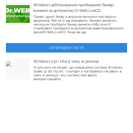
Windows заблокований прибираємо банер-
вимагач за допомогою Dr.Web LiveCD
Привіт, друзі! Знову я вирішив написати про віруси-
здирників, Або як їх ще називають, банери-вимагачі.
напишуяк прибрати банер-вимагач (Або хоча б
спробувати прибрати) за допомогою завантажувального
дискаDr.Web LiveCD. Якщо ви ще...
ПОПЕРЕДНЯ СТАТТЯ
Windows x32 і x64 в чому ж різниця
Ні для кого не секрет, що операційна система Windows
буває 32 bit і 64 bit. і сьогодні я постараюся з'ясувати, в
чому ж різниця і яку систему нам варто
використовувати....