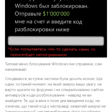
Типове вікно блокування Windows (не справжнє, сам
намалював)
Сподіваюся, вступна частина була досить ясною. Ще
один, останній момент, на який зверну вашу увагу: не
варто шукати по форумах і на спеціалізованих сайтах
антивірусів коди розблокування - навряд чи ви
знайдете. Те, що в вікні є поле для введення коду, не
означає, що такий код є насправді: зазвичай шахраї не
"заморочуються" і не передбачають його (особливо