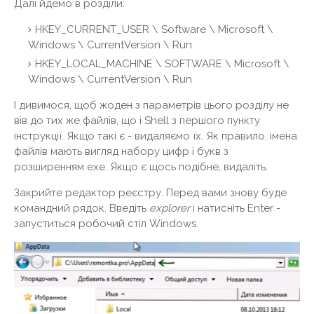
Далі йдемо в розділи:
HKEY_CURRENT_USER \ Software \ Microsoft \
Windows \ CurrentVersion \ Run
HKEY_LOCAL_MACHINE \ SOFTWARE \ Microsoft \
Windows \ CurrentVersion \ Run
І дивимося, щоб жоден з параметрів цього розділу не
вів до тих же файлів, що і Shell з першого пункту
інструкції. Якщо такі є - видаляємо їх. Як правило, імена
файлів мають вигляд набору цифр і букв з
розширенням exe. Якщо є щось подібне, видаліть.
Закрийте редактор реєстру. Перед вами знову буде
командний рядок. Введіть
explorer
і натисніть Enter -
запуститься робочий стіл Windows.