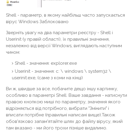
Shell - параметр, в якому найбільш часто запускається
вірус Windows Заблоковано
Зверніть увагу на два параметри реєстру - Shell і
Userinit (у правій області), їх правильні значення,
незалежно від версії Windows, виглядають наступним
чином:
Shell - значення: explorer.exe
Userinit - значення: c: \ windows \ system32 \
userinit.exe, (саме з коми на кінці)
Ви ж, швидше за все, побачите дещо іншу картинку,
особливо в параметрі Shell. Ваше завдання - натиснути
правою кнопкою миші по параметру, значення якого
відрізняється від потрібного, вибрати "Змінити" і
вписати потрібне (правильні написані вище).Також
обов'язково запам'ятайте шлях до файлу вірусу, який
там вказано - ми його трохи пізніше видалимо.