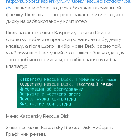
http://support.kaspersky.ru/viruses/rescuedisk#downloa
ds
і записати образ на диск або завантажувальний
флешку. Після цього, потрібно завантажитися з цього
диску на заблокованому комп'ютері.
Після завантаження з Kaspersky Rescue Disk ви
спочатку побачите пропозицію натиснути будь-яку
клавішу, а після цього - вибір мови. Вибираємо той,
який зручніше. Наступний етап - ліцензійна угода, для
того, щоб його прийняти, потрібно натиснути 1 на
клавіатурі.
Меню Kaspersky Rescue Disk
З'явиться меню Kaspersky Rescue Disk. Виберіть
Графічний режим.