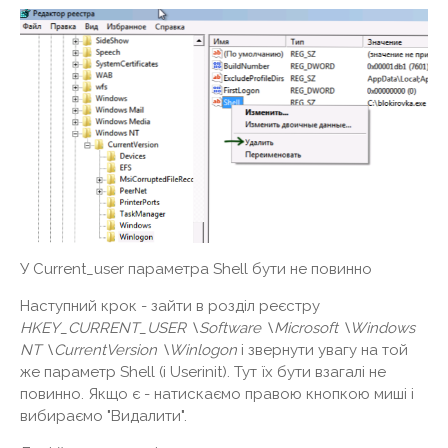
У Current_user параметра Shell бути не повинно
Наступний крок - зайти в розділ реєстру
HKEY_
CURRENT_
USER \
Software \
Microsoft \
Windows
NT \
CurrentVersion \
Winlogon
і звернути увагу на той
же параметр Shell (і Userinit). Тут їх бути взагалі не
повинно. Якщо є - натискаємо правою кнопкою миші і
вибираємо "Видалити".