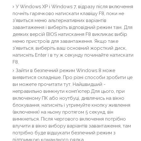
У Windows XP і Windows 7, відразу після включення
почніть гарячково натискати клавішу F8, поки не
з'явиться меню альтернативних варіантів
завантаження і виберіть відповідний режим там. Для
деяких версій BIOS натискання F8 викликає вибір
меню пристроїв для завантаження. Якщо таке
з'явиться, виберіть ваш основний жорсткий диск,
натисніть Enter і в ту ж секунду починайте натискати
F8.
Зайти в безпечний режим Windows 8 може
виявитися складніше. Про різні способи зробити це
ви можете прочитати тут. Найшвидший -
неправильно вимкнути комп'ютер.Для цього, при
включеному ПК або ноутбуці, дивлячись на вікно
блокування, натисніть і утримуйте кнопку живлення
(включення) на ньому протягом 5 секунд, він
вимкнеться. Після чергового включення потрібно
влучити в вікно вибору варіантів завантаження, там
потрібно буде відшукати безпечний режим з
підтримкою командного рядка.