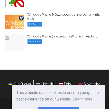
Windows Phone 8 буде робота з програмами від
WP7
НОВИНИ
Windows Phone 7 перемогла iPhone 4 і Android
НОВИНИ
Українська
Hrvatski
Polski
Slovenský
This website uses cookies to ensure you get the
best experience on our website.
Learn more
ateasyday.com
Ⓒ
2026