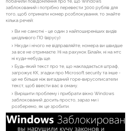
побачили повідомлення про те, що Windows
заблокований і потрібно перевести 3000 рублів для
того, щоб отримати номер розблокування, то знайте
кілька речей:
Ви не самотні - це один з найпоширеніших видів
шкідливого ПО (вірусу)
Нікуди і нічого не відправляйте, номера ви швидше
за все не отримаєте. Ні на рахунок Білайн, ні на мтс
ні куди-небудь ще.
Будь-який текст про те, що накладається штраф,
загрожує КК, згадки про Microsoft security та інше -
це не більше ніж вигаданий горе-вирусописатели
текст, щоб ввести вас в оману.
Вирішити проблему і прибрати вікно Windows
заблокований досить просто, зараз ми і
розберемо, як це зробити.