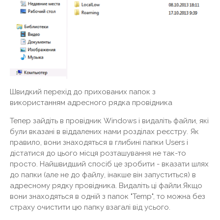
Швидкий перехід до прихованих папок з
використанням адресного рядка провідника
Тепер зайдіть в провідник Windows і видаліть файли, які
були вказані в віддалених нами розділах реєстру. Як
правило, вони знаходяться в глибині папки Users і
дістатися до цього місця розташування не так-то
просто. Найшвидший спосіб це зробити - вказати шлях
до папки (але не до файлу, інакше він запуститься) в
адресному рядку провідника. Видаліть ці файли.Якщо
вони знаходяться в одній з папок "Temp", то можна без
страху очистити цю папку взагалі від усього.