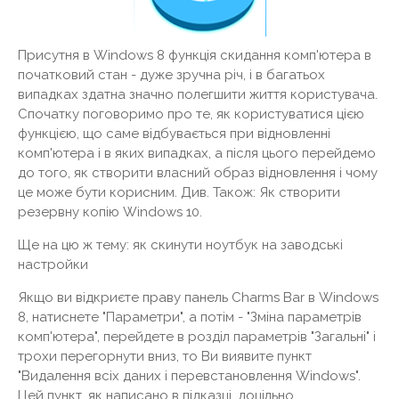
Присутня в Windows 8 функція скидання комп'ютера в
початковий стан - дуже зручна річ, і в багатьох
випадках здатна значно полегшити життя користувача.
Спочатку поговоримо про те, як користуватися цією
функцією, що саме відбувається при відновленні
комп'ютера і в яких випадках, а після цього перейдемо
до того, як створити власний образ відновлення і чому
це може бути корисним. Див. Також: Як створити
резервну копію Windows 10.
Ще на цю ж тему: як скинути ноутбук на заводські
настройки
Якщо ви відкриєте праву панель Charms Bar в Windows
8, натиснете "Параметри", а потім - "Зміна параметрів
комп'ютера", перейдете в розділ параметрів "Загальні" і
трохи перегорнути вниз, то Ви виявите пункт
"Видалення всіх даних і перевстановлення Windows".
Цей пункт, як написано в підказці, доцільно