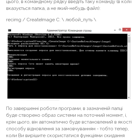
цього, в командному рядку введіть таку команду (в колії
вказується папка, а не який-небудь файл):
recimg / CreateImage C: \ любой_путь \
По завершенні роботи програми, в зазначеній папці
буде створено образ системи на поточний момент, і,
крім цього, він автоматично буде встановлений в якості
способу відновлення за замовчуванням - тобто тепер,
коли Ви вирішите скористатися функціями скидання