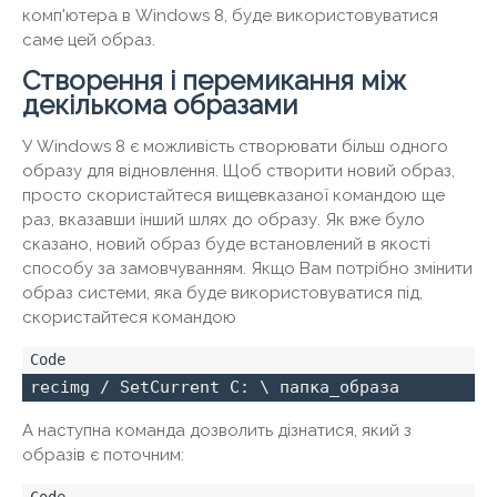
комп'ютера в Windows 8, буде використовуватися
саме цей образ.
Створення і перемикання між
декількома образами
У Windows 8 є можливість створювати більш одного
образу для відновлення. Щоб створити новий образ,
просто скористайтеся вищевказаної командою ще
раз, вказавши інший шлях до образу. Як вже було
сказано, новий образ буде встановлений в якості
способу за замовчуванням. Якщо Вам потрібно змінити
образ системи, яка буде використовуватися під,
скористайтеся командою
recimg / SetCurrent C: \ папка_образа
А наступна команда дозволить дізнатися, який з
образів є поточним: