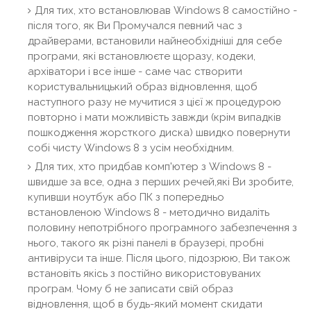
Для тих, хто встановлював Windows 8 самостійно -
після того, як Ви Промучался певний час з
драйверами, встановили найнеобхідніші для себе
програми, які встановлюєте щоразу, кодеки,
архіватори і все інше - саме час створити
користувальницький образ відновлення, щоб
наступного разу не мучитися з цієї ж процедурою
повторно і мати можливість завжди (крім випадків
пошкодження жорсткого диска) швидко повернути
собі чисту Windows 8 з усім необхідним.
Для тих, хто придбав комп'ютер з Windows 8 -
швидше за все, одна з перших речей,які Ви зробите,
купивши ноутбук або ПК з попередньо
встановленою Windows 8 - методично видаліть
половину непотрібного програмного забезпечення з
нього, такого як різні панелі в браузері, пробні
антивіруси та інше. Після цього, підозрюю, Ви також
встановіть якісь з постійно використовуваних
програм. Чому б не записати свій образ
відновлення, щоб в будь-який момент скидати