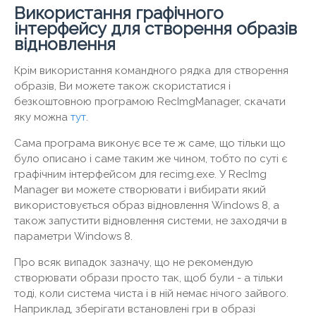
Використання графічного
інтерфейсу для створення образів
відновлення
Крім використання командного рядка для створення
образів, Ви можете також скористатися і
безкоштовною програмою RecImgManager, скачати
яку можна
тут
.
Сама програма виконує все те ж саме, що тільки що
було описано і саме таким же чином, тобто по суті є
графічним інтерфейсом для recimg.exe. У RecImg
Manager ви можете створювати і вибирати який
використовується образ відновлення Windows 8, а
також запустити відновлення системи, не заходячи в
параметри Windows 8.
Про всяк випадок зазначу, що не рекомендую
створювати образи просто так, щоб були - а тільки
тоді, коли система чиста і в ній немає нічого зайвого.
Наприклад, зберігати встановлені гри в образі