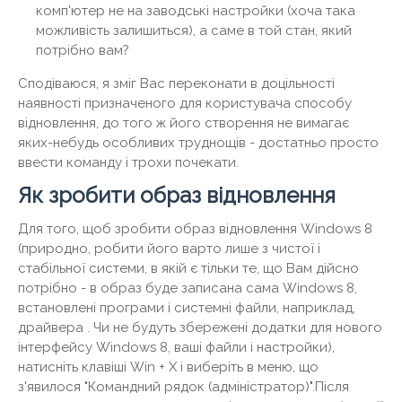
комп'ютер не на заводські настройки (хоча така
можливість залишиться), а саме в той стан, який
потрібно вам?
Сподіваюся, я зміг Вас переконати в доцільності
наявності призначеного для користувача способу
відновлення, до того ж його створення не вимагає
яких-небудь особливих труднощів - достатньо просто
ввести команду і трохи почекати.
Як зробити образ відновлення
Для того, щоб зробити образ відновлення Windows 8
(природно, робити його варто лише з чистої і
стабільної системи, в якій є тільки те, що Вам дійсно
потрібно - в образ буде записана сама Windows 8,
встановлені програми і системні файли, наприклад,
драйвера . Чи не будуть збережені додатки для нового
інтерфейсу Windows 8, ваші файли і настройки),
натисніть клавіші Win + X і виберіть в меню, що
з'явилося "Командний рядок (адміністратор)".Після