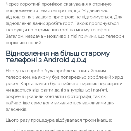
Через короткий проміжок сканування я отримую
повідомлення з текстом про те, що "В даний час
відновлення з вашого пристрою не підтримується. Для
відновлення даних зробіть root". Також пропонується
інструкція по отриманню root на моєму телефоні.
Загалом, невдача - можливо з тієї причини, що телефон
порівняно новий.
Відновлення на більш старому
телефоні з Android 4.0.4
Наступна спроба була зроблена з китайським
телефоном, на якому був попередньо зроблений хард
ресет. Карта пам'яті була вийнята, вирішив перевірити,
чи вдасться відновити дані з внутрішньої пам'яті,
зокрема цікавили контакти і фотографії, так як
найчастіше саме вони виявляються важливими для
власників.
Цього разу процедура відбувалася трохи інакше: