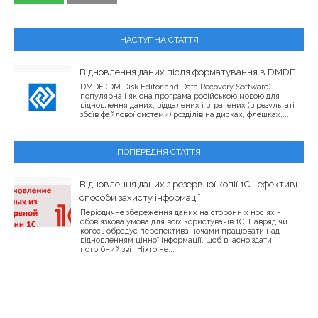
НАСТУПНА СТАТТЯ
Відновлення даних після форматування в DMDE
DMDE (DM Disk Editor and Data Recovery Software) -
популярна і якісна програма російською мовою для
відновлення даних, віддалених і втрачених (в результаті
збоїв файлової системи) розділів на дисках, флешках,...
ПОПЕРЕДНЯ СТАТТЯ
Відновлення даних з резервної копії 1C - ефективні
способи захисту інформації
Періодичне збереження даних на сторонніх носіях -
обов'язкова умова для всіх користувачів 1C. Навряд чи
когось обрадує перспектива ночами працювати над
відновленням цінної інформації, щоб вчасно здати
потрібний звіт.Ніхто не...