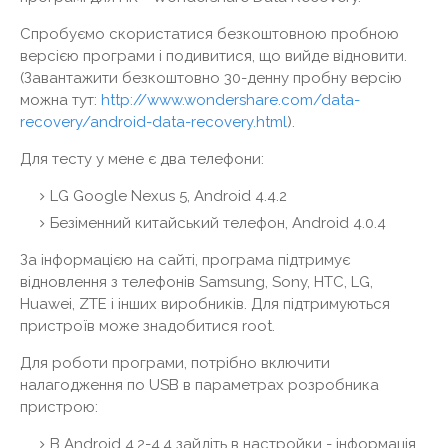
Спробуємо скористатися безкоштовною пробною
версією програми і подивитися, що вийде відновити.
(Завантажити безкоштовно 30-денну пробну версію
можна тут:
http://www.wondershare.com/data-
recovery/android-data-recovery.html
).
Для тесту у мене є два телефони:
LG Google Nexus 5, Android 4.4.2
Безіменний китайський телефон, Android 4.0.4
За інформацією на сайті, програма підтримує
відновлення з телефонів Samsung, Sony, HTC, LG,
Huawei, ZTE і інших виробників. Для підтримуються
пристроїв може знадобитися root.
Для роботи програми, потрібно включити
налагодження по USB в параметрах розробника
пристрою:
В Android 4.2-4.4 зайдіть в настройки - інформація