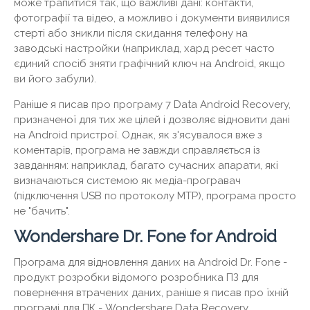
може трапитися так, що важливі дані: контакти,
фотографії та відео, а можливо і документи виявилися
стерті або зникли після скидання телефону на
заводські настройки (наприклад, хард ресет часто
єдиний спосіб зняти графічний ключ на Android, якщо
ви його забули).
Раніше я писав про програму 7 Data Android Recovery,
призначеної для тих же цілей і дозволяє відновити дані
на Android пристрої. Однак, як з'ясувалося вже з
коментарів, програма не завжди справляється із
завданням: наприклад, багато сучасних апарати, які
визначаються системою як медіа-програвач
(підключення USB по протоколу MTP), програма просто
не "бачить".
Wondershare Dr. Fone for Android
Програма для відновлення даних на Android Dr. Fone -
продукт розробки відомого розробника ПЗ для
повернення втрачених даних, раніше я писав про їхній
програмі для ПК - Wondershare Data Recovery.