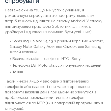
спробувати
Незважаючи на те, що мій успіх сумнівний, я
рекомендую спробувати цю програму, якщо вам
потрібно щось відновити на своєму Android. У списку
підтримуваних пристроїв (тобто тих, для яких є
драйвера і відновлення повинно бути успішним):
Samsung Galaxy S4, S3 з різними версіями Android,
Galaxy Note, Galaxy Ace і інші.Список для Samsung
вкрай великий.
Велика кількість телефонів HTC і Sony
Телефони LG і Motorola всіх популярних моделей
Та інші
Таким чином, якщо у вас один з підтримуваних
телефонів або планшетів, ви маєте гарні шанси
повернути важливі дані і, при цьому не зіткнутися з
проблемами, викликаними тим, що телефон
підключається по MTP (як в попередній програмі, яку я
описував).