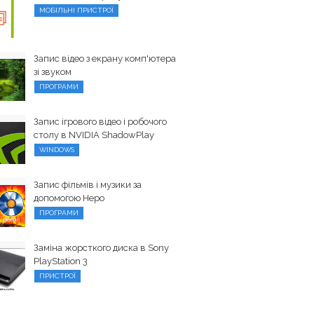
МОБІЛЬНІ ПРИСТРОЇ
Запис відео з екрану комп'ютера
зі звуком
ПРОГРАМИ
Запис ігрового відео і робочого
столу в NVIDIA ShadowPlay
WINDOWS
Запис фільмів і музики за
допомогою Неро
ПРОГРАМИ
Заміна жорсткого диска в Sony
PlayStation 3
ПРИСТРОЇ