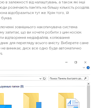
 в залежності від налаштувань, а також які інші
ди розмічають пам'ять на більшу кількість розділів.
на відобразиться тут же. Крім того, їй
 буква.
люченні зовнішнього накопичувача система
ому запитає, що ви хочете робити з цим носієм.
ти відтворення медіафайлів, копіювання
ідник для перегляду всього вмісту. Виберете саме
е не виникає, диск все одно буде автоматично
s.