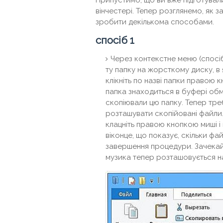
вінчестері. Тепер розглянемо, як 
зробити декількома способами.
спосіб 1
Через контекстне меню (спосіб
ту папку на жорсткому диску, в я
клікніть по назві папки правою к
папка знаходиться в буфері обм
скопіювали цю папку. Тепер треб
розташувати скопійовані файли.
клацніть правою кнопкою миші і 
віконце, що показує, скільки фа
завершення процедури. Зачекайт
музика тепер розташовується н