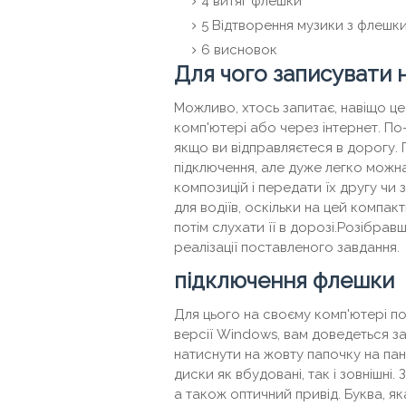
4
витяг флешки
5
Відтворення музики з флешк
6
висновок
Для чого записувати 
Можливо, хтось запитає, навіщо це
комп'ютері або через інтернет. По
якщо ви відправляєтеся в дорогу. 
підключення, але дуже легко можн
композицій і передати їх другу чи 
для водіїв, оскільки на цей компа
потім слухати її в дорозі.Розібра
реалізації поставленого завдання.
підключення флешки
Для цього на своєму комп'ютері по
версії Windows, вам доведеться за
натиснути на жовту папочку на пане
диски як вбудовані, так і зовнішні
а також оптичний привід. Буква, 