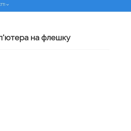
ТТІ
п'ютера на флешку