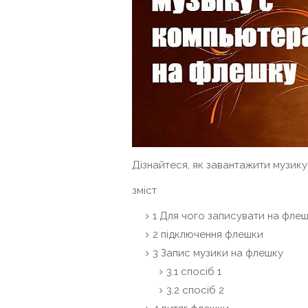
Дізнайтеся, як завантажити музику
зміст
1
Для чого записувати на флеш
2
підключення флешки
3
Запис музики на флешку
3.1
спосіб 1
3.2
спосіб 2