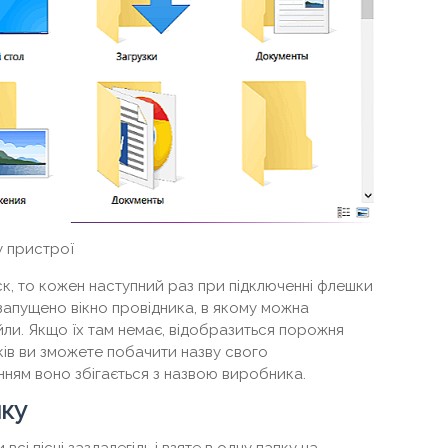
у пристрої
к, то кожен наступний раз при підключенні флешки
апущено вікно провідника, в якому можна
ли. Якщо їх там немає, відобразиться порожня
сків ви зможете побачити назву свого
нням воно збігається з назвою виробника.
шку
сі пісні заздалегідь і взяте в одну папку на