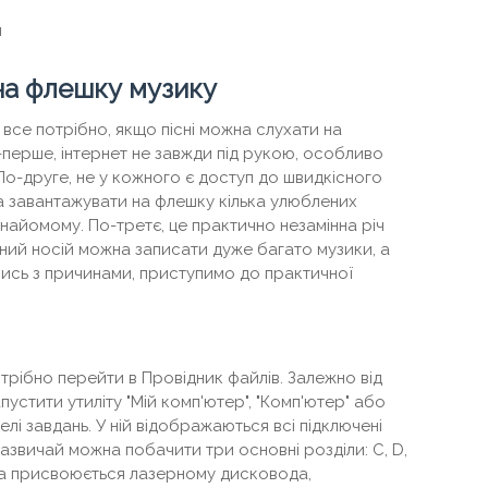
и
на флешку музику
 все потрібно, якщо пісні можна слухати на
-перше, інтернет не завжди під рукою, особливо
По-друге, не у кожного є доступ до швидкісного
а завантажувати на флешку кілька улюблених
знайомому. По-третє, це практично незамінна річ
ктний носій можна записати дуже багато музики, а
вшись з причинами, приступимо до практичної
трібно перейти в Провідник файлів. Залежно від
пустити утиліту "Мій комп'ютер", "Комп'ютер" або
лі завдань. У ній відображаються всі підключені
. Зазвичай можна побачити три основні розділи: C, D,
яка присвоюється лазерному дисковода,