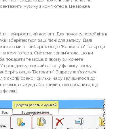
завантажити музику з комп'ютера. Це можна
 1). Найпростіший варіант. Для початку перейдіть в
кій зберігаються ваші пісні для запису. Далі
нопкою миші і виберіть опцію "Копіювати". Тепер ця
іну комп'ютера. Система запам'ятала, що ви
а показати те місце, в якому ви хочете
У провіднику відкрийте вашу флешку, знову
виберіть опцію "Вставити". Відразу ж з'явиться
йлів скопійовано і скільки часу залишилося до
е кілька секунд або хвилин, і ви побачите, що
а флешці.