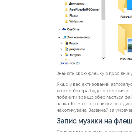
Знайдіть свою флешку в провідник
Якщо у вас активований автозапус
до комп'ютера буде автоматично з
побачити все що зберігаються фай
папка. Крім того, в списки всіх ди
накопичувача. Зазвичай за умовча
Запис музики на фле
Припустимо, що ви вже підготували в