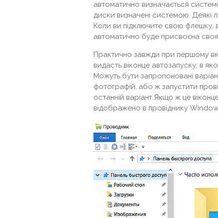
автоматично визначається системою
диски визначені системою. Деякі лю
Коли ви підключите свою флешку, во
автоматично буде присвоєна своя
Практично завжди при першому вк
видасть віконце автозапуску, в як
Можуть бути запропоновані варіан
фотографій, або ж запустити пров
останній варіант.Якщо ж це віконц
відображено в провіднику Window