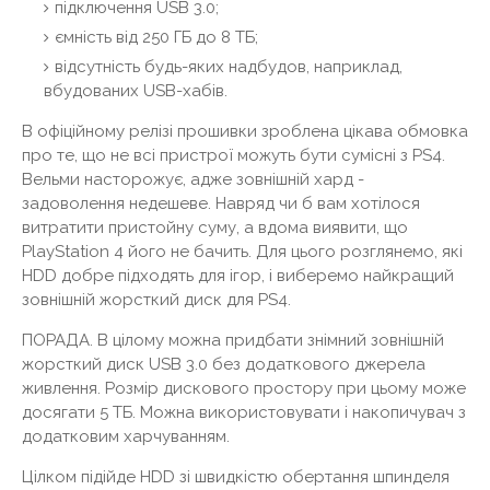
підключення USB 3.0;
ємність від 250 ГБ до 8 ТБ;
відсутність будь-яких надбудов, наприклад,
вбудованих USB-хабів.
В офіційному релізі прошивки зроблена цікава обмовка
про те, що не всі пристрої можуть бути сумісні з PS4.
Вельми насторожує, адже зовнішній хард -
задоволення недешеве. Навряд чи б вам хотілося
витратити пристойну суму, а вдома виявити, що
PlayStation 4 його не бачить. Для цього розглянемо, які
HDD добре підходять для ігор, і виберемо найкращий
зовнішній жорсткий диск для PS4.
ПОРАДА.
В цілому можна придбати знімний зовнішній
жорсткий диск USB 3.0 без додаткового джерела
живлення. Розмір дискового простору при цьому може
досягати 5 ТБ. Можна використовувати і накопичувач з
додатковим харчуванням.
Цілком підійде HDD зі швидкістю обертання шпинделя