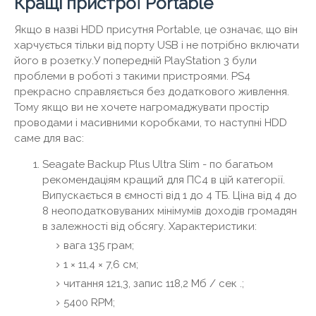
Кращі пристрої Portable
Якщо в назві HDD присутня Portable, це означає, що він
харчується тільки від порту USB і не потрібно включати
його в розетку.У попередній PlayStation 3 були
проблеми в роботі з такими пристроями. PS4
прекрасно справляється без додаткового живлення.
Тому якщо ви не хочете нагромаджувати простір
проводами і масивними коробками, то наступні HDD
саме для вас:
Seagate Backup Plus Ultra Slim - по багатьом
рекомендаціям кращий для ПС4 в цій категорії.
Випускається в ємності від 1 до 4 ТБ. Ціна від 4 до
8 неоподатковуваних мінімумів доходів громадян
в залежності від обсягу. Характеристики:
вага 135 грам;
1 × 11,4 × 7,6 см;
читання 121,3, запис 118,2 Мб / сек .;
5400 RPM;