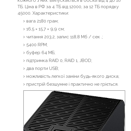
кожного з них. Випускається в обсязі від 4 до 16
ТБ. Ціна в РФ за 4 ТБ від 12000, за 12 ТБ порядку
45000. Характеристики:
вага 2180 грам;
16,5 × 15,7 × 9,9 см;
читання 203,2, запис 118,8 Мб / сек .;
5400 RPM;
буфер 64 МБ;
підтримка RAID 0, RAID 1, JBOD;
два порти USB;
можливість легкої заміни будь-якого диска;
пристрій безшумне і практично не гріється.