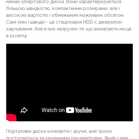
немає обертового диска. Вони характеризуються
більшою швидкістю, компактними розмірами, але і
високою вартістю і обмеженим можливим обсягом.
Самі ємкі і швидкі - це стаціонарні HDD c джерелом
харчування. Але в них незручно те, що вимагають місця
в розетці.
Портативні диски компактні і зручні, але трохи
поступаються за технічними параметрами. Який саме