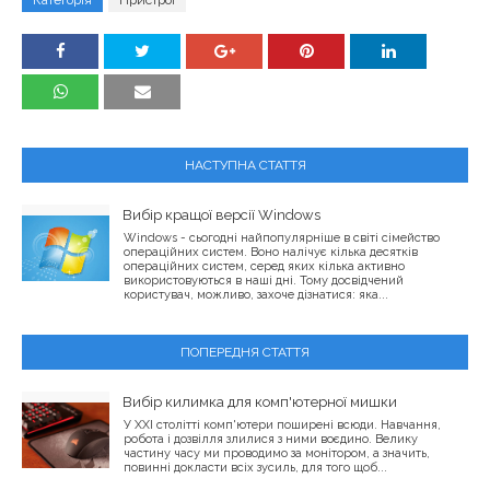
НАСТУПНА СТАТТЯ
Вибір кращої версії Windows
Windows - сьогодні найпопулярніше в світі сімейство
операційних систем. Воно налічує кілька десятків
операційних систем, серед яких кілька активно
використовуються в наші дні. Тому досвідчений
користувач, можливо, захоче дізнатися: яка...
ПОПЕРЕДНЯ СТАТТЯ
Вибір килимка для комп'ютерної мишки
У XXI столітті комп'ютери поширені всюди. Навчання,
робота і дозвілля злилися з ними воєдино. Велику
частину часу ми проводимо за монітором, а значить,
повинні докласти всіх зусиль, для того щоб...