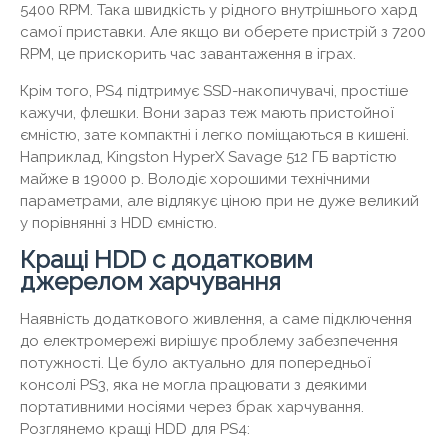
5400 RPM. Така швидкість у рідного внутрішнього хард
самої приставки. Але якщо ви оберете пристрій з 7200
RPM, це прискорить час завантаження в іграх.
Крім того, PS4 підтримує SSD-накопичувачі, простіше
кажучи, флешки. Вони зараз теж мають пристойної
ємністю, зате компактні і легко поміщаються в кишені.
Наприклад, Kingston HyperX Savage 512 ГБ вартістю
майже в 19000 р. Володіє хорошими технічними
параметрами, але відлякує ціною при не дуже великий
у порівнянні з HDD ємністю.
Кращі HDD c додатковим
джерелом харчування
Наявність додаткового живлення, а саме підключення
до електромережі вирішує проблему забезпечення
потужності. Це було актуально для попередньої
консолі PS3, яка не могла працювати з деякими
портативними носіями через брак харчування.
Розглянемо кращі HDD для PS4: