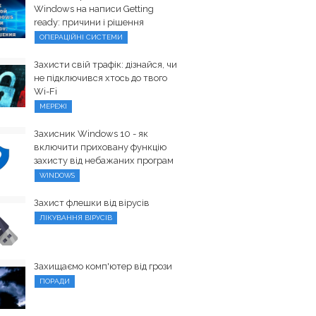
Windows на написи Getting
ready: причини і рішення
ОПЕРАЦІЙНІ СИСТЕМИ
Захисти свій трафік: дізнайся, чи
не підключився хтось до твого
Wi-Fi
МЕРЕЖІ
Захисник Windows 10 - як
включити приховану функцію
захисту від небажаних програм
WINDOWS
Захист флешки від вірусів
ЛІКУВАННЯ ВІРУСІВ
Захищаємо комп'ютер від грози
ПОРАДИ