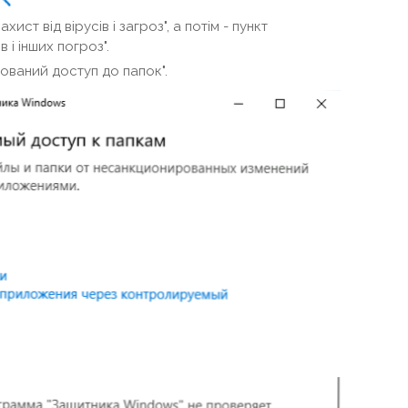
хист від вірусів і загроз", а потім - пункт
 і інших погроз".
ований доступ до папок".