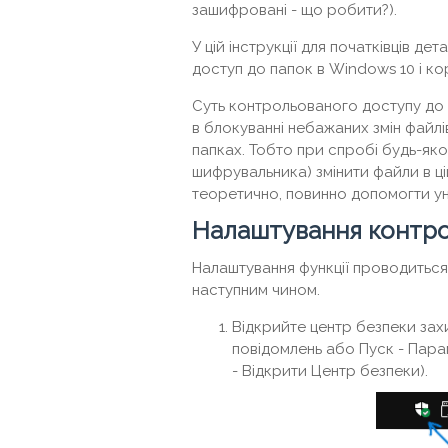
зашифровані - що робити?).
У цій інструкції для початківців д
доступ до папок в Windows 10 і кор
Суть контрольованого доступу до 
в блокуванні небажаних змін файлі
папках. Тобто при спробі будь-якої
шифрувальника) змінити файли в цій
теоретично, повинно допомогти ун
Налаштування контро
Налаштування функції проводиться
наступним чином.
Відкрийте центр безпеки захи
повідомлень або Пуск - Пара
- Відкрити Центр безпеки).