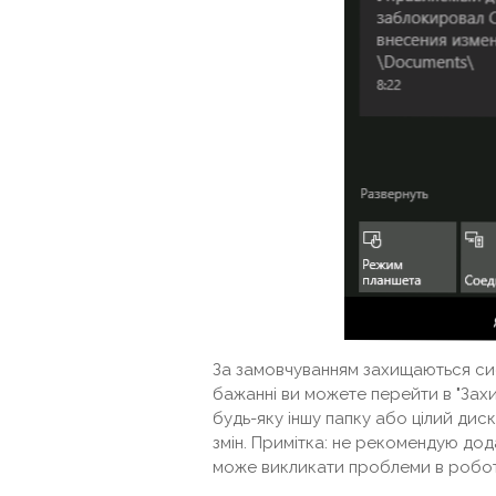
За замовчуванням захищаються сис
бажанні ви можете перейти в "Захи
будь-яку іншу папку або цілий дис
змін. Примітка: не рекомендую дод
може викликати проблеми в робот