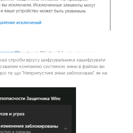
у разі спроби вірусу шифрувальника зашифрувати
 схвалені компанією системою зміни в файлах ви
о те, що "Неприпустимі зміни заблоковані", як на