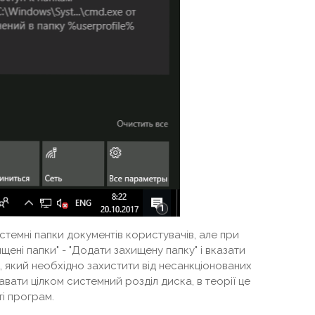
темні папки документів користувачів, але при
щені папки" - "Додати захищену папку" і вказати
к, який необхідно захистити від несанкціонованих
авати цілком системний розділ диска, в теорії це
і програм.