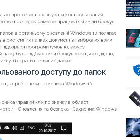
етально про те, як налаштувати контрольований
отко про те, як саме він працює і які зміни блокує.
папок в останньому оновленні Windows 10 полягає
в в системних папках документів і вибраних вами
 підозрілої програми (умовно, вірусу-
 папці буде відбуватися блокування цього дії, що,
икнути втрати важливих даних.
льованого доступу до папок
 в центрі безпеки захисника Windows 10
сника (правий клік по значку в області
метри - Оновлення та безпека - Захисник Windows