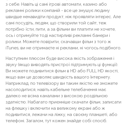
з себе. Навіть ці самі ігрові автомати, казино або
рекламні ролики компаній - все це змушує людину
швидше ненавидіти продукт, ніж проявляти інтерес. Але
самі посудіть, людям, що створили той сайт, теж
потрібно їсти, пити, а за фільми ви платити не хочете,
ось і отримуйте тоді настирливі рекламні банери і
ролики. Можете повірити, скачавши фільм з того ж
iTunes, ви не отримаєте ні реклами, ні чогось подібного.
Наступним плюсом буде висока якість зображення і
звуку (якщо виводять пристрої підтримують ці функції).
Ви можете подивитися фільм в HD або FULL HD якості,
якщо вам це дозволяє швидкість вашого Інтернету.
Наприклад, по телевізору ви таким якістю не зможете
насолодитися, навіть кабельне телебачення має
далеко не всіма каналами з високою роздільною
здатністю. Набагато приємніше скачати фільм, записати
на флешку і включити на великому екрані або ж
подивитися, лежачи на ліжку, на своєму планшеті, або
телефоні. Загалом, тут кожен знайде собі спосіб.