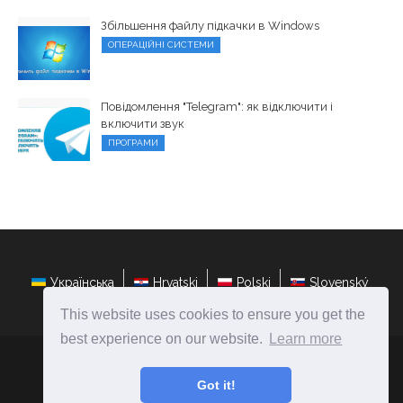
Збільшення файлу підкачки в Windows
ОПЕРАЦІЙНІ СИСТЕМИ
Повідомлення "Telegram": як відключити і
включити звук
ПРОГРАМИ
Українська
Hrvatski
Polski
Slovenský
This website uses cookies to ensure you get the
best experience on our website.
Learn more
ateasyday.com
Ⓒ
2026
Got it!