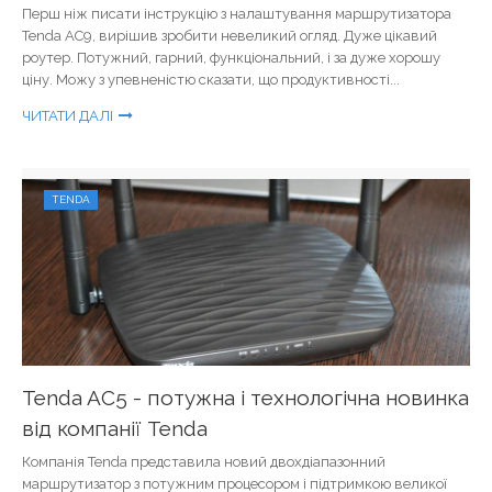
Перш ніж писати інструкцію з налаштування маршрутизатора
Tenda AC9, вирішив зробити невеликий огляд. Дуже цікавий
роутер. Потужний, гарний, функціональний, і за дуже хорошу
ціну. Можу з упевненістю сказати, що продуктивності...
ЧИТАТИ ДАЛІ
TENDA
Tenda AC5 - потужна і технологічна новинка
від компанії Tenda
Компанія Tenda представила новий двохдіапазонний
маршрутизатор з потужним процесором і підтримкою великої