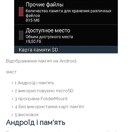
Відображення пам'яті на Android
зміст
1
Андроїд і пам'ять
2
використовуємо microSD
3
програма FolderMount
4
Без використання карт пам'яті
5
висновок
Андроїд і пам'ять