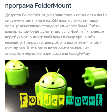
програма FolderMount
Додаток FolderMount дозволяє також перенести дані з
системної пам'яті на microSD навіть в тому випадку,
коли це неможливо стандартними засобами. Тобто,
ваш пристрій буде думати, що всі ці файли, як і раніше,
перебувають у внутрішній пам'яті смартфона або
планшета. Природно, для роботи цієї утиліти потрібні
root-права. Її не можна встановити звичайним
способом через магазин додатків GooglePlay.