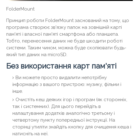
FolderMount
Принцип роботи FolderMount заснований на тому, що
програма створює зв'язку папок на зовнішній карті
пам'яті і власної пам'яті смартфона або планшета.
Тобто, перенесення даних не буде шкодити роботі
системи. Таким чином, можна буде скопіювати будь-
який тип даних на microSD.
Без використання карт пам'яті
Ви можете просто видалити непотрібну
інформацію з вашого пристрою: музику, фільми і
інше.
Очистіть кеш деяких ігор і програм (як сторонніх,
так і системних). Для цього перейдіть в
налаштування додатків аналогічно третьому і
четвертому пункту попередньої інструкції. На
сторінці утиліти знайдіть кнопку для очищення кеша і
натисніть на неї.