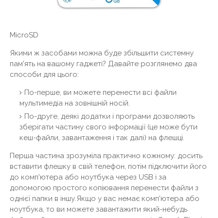
MicroSD
Якими ж засобами можна буде збільшити системну
пам'ять на вашому гаджеті? Давайте розглянемо два
способи для цього:
По-перше, ви можете перенести всі файли
мультимедіа на зовнішній носій.
По-друге, деякі додатки і програми дозволяють
зберігати частину свого інформації (це може бути
кеш-файли, завантаження і так далі) на флешці.
Перша частина зрозуміла практично кожному: досить
вставити флешку в свій телефон, потім підключити його
до комп'ютера або ноутбука через USB і за
допомогою простого копіювання перенести файли з
однієї папки в іншу.Якщо у вас немає комп'ютера або
ноутбука, то ви можете завантажити який-небудь