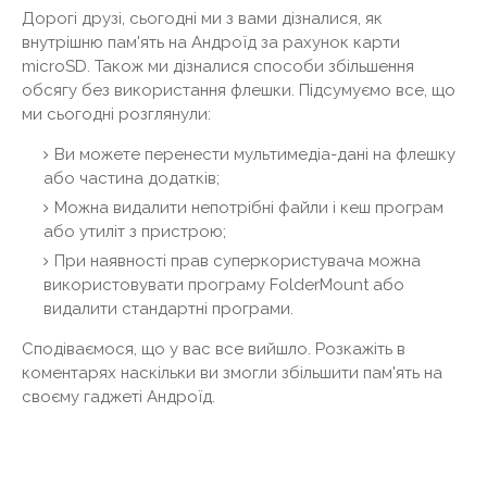
Дорогі друзі, сьогодні ми з вами дізналися, як
внутрішню пам'ять на Андроїд за рахунок карти
microSD. Також ми дізналися способи збільшення
обсягу без використання флешки. Підсумуємо все, що
ми сьогодні розглянули:
Ви можете перенести мультимедіа-дані на флешку
або частина додатків;
Можна видалити непотрібні файли і кеш програм
або утиліт з пристрою;
При наявності прав суперкористувача можна
використовувати програму FolderMount або
видалити стандартні програми.
Сподіваємося, що у вас все вийшло. Розкажіть в
коментарях наскільки ви змогли збільшити пам'ять на
своєму гаджеті Андроїд.