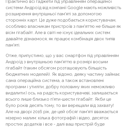
Практично всі гаджети під управлінням операційної
системи Андроїд від компанії Google мають можливість
розширення внутрішньої пам'яті за допомогою
сторонніх карт. Це дуже подобається користувачам,
особливо власникам пристроїв з пам'яттю не більше як
вісім гігабайт. Але в світі не існує ідеальних систем:
давайте дізнаємося, як працює комбінація двох типів
пам'яті.
Отже, припустимо, що у вас смартфон під управлінням
Андроїд з внутрішньою пам'яттю в розмірі восьми
гігабайт (таким обсягом розташовують більшість
бюджетних моделей). Як відомо, деяку частину займає
сама операційна система, а також встановлені
програми і утиліти, добру половину яких неможливо
видалити.І ось, на радість користувачеві, залишається
всього лише близько п'яти-шести гігабайт. Якби це
було років десять тому, то ви верещали від захвату!
Але на дворі 2016 рік, де цей обсяг пам'яті вважається
мізерно малим: кілька фотографій і відео, десяток
простих додатків і все - далі ваш пристрій буде