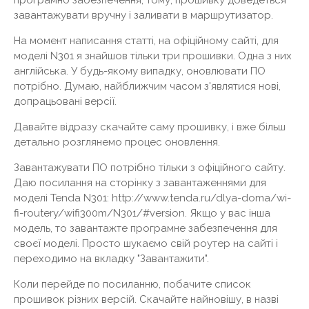
програмно забезпечення, тому, прошивку доведеться
завантажувати вручну і заливати в маршрутизатор.
На момент написання статті, на офіційному сайті, для
моделі N301 я знайшов тільки три прошивки. Одна з них
англійська. У будь-якому випадку, оновлювати ПО
потрібно. Думаю, найближчим часом з'являтися нові,
допрацьовані версії.
Давайте відразу скачайте саму прошивку, і вже більш
детально розглянемо процес оновлення.
Завантажувати ПО потрібно тільки з офіційного сайту.
Даю посилання на сторінку з завантаженнями для
моделі Tenda N301: http://www.tenda.ru/dlya-doma/wi-
fi-routery/wifi300m/N301/#version. Якщо у вас інша
модель, то завантажте програмне забезпечення для
своєї моделі. Просто шукаємо свій роутер на сайті і
переходимо на вкладку "Завантажити".
Коли перейде по посиланню, побачите список
прошивок різних версій. Скачайте найновішу, в назві