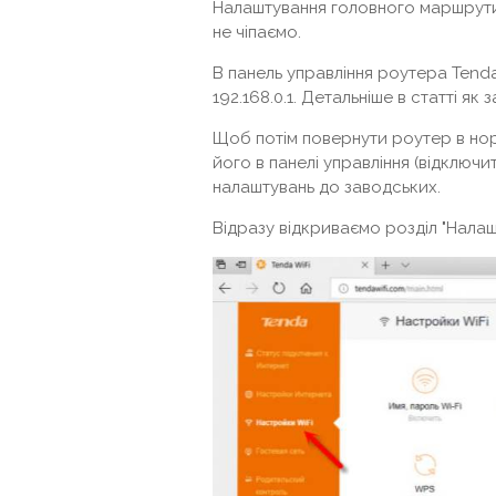
Налаштування головного маршрутиз
не чіпаємо.
В панель управління роутера Tend
192.168.0.1. Детальніше в статті я
Щоб потім повернути роутер в но
його в панелі управління (відключ
налаштувань до заводських.
Відразу відкриваємо розділ "Налашт