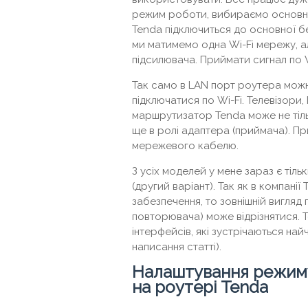
режим роботи, вибираємо основну 
Tenda підключиться до основної бе
ми матимемо одна Wi-Fi мережу, а
підсилювача. Приймати сигнал по W
Так само в LAN порт роутера можн
підключатися по Wi-Fi. Телевізори, 
маршрутизатор Tenda може не тіл
ще в ролі адаптера (приймача). Пр
мережевого кабелю.
З усіх моделей у мене зараз є тіл
(другий варіант). Так як в компан
забезпечення, то зовнішній вигляд 
повторювача) може відрізнятися. Т
інтерфейсів, які зустрічаються на
написання статті).
Налаштування режиму
на роутері Tenda