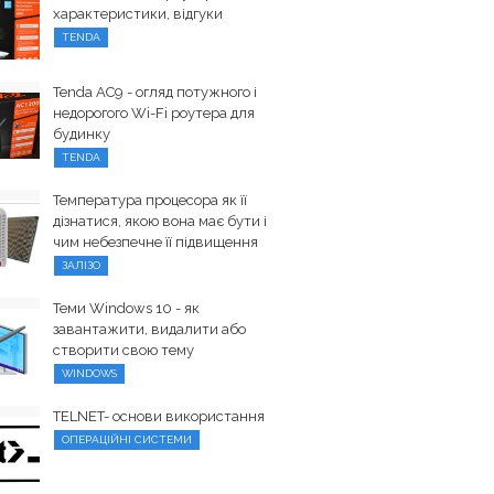
характеристики, відгуки
TENDA
Tenda AC9 - огляд потужного і
недорогого Wi-Fi роутера для
будинку
TENDA
Температура процесора як її
дізнатися, якою вона має бути і
чим небезпечне її підвищення
ЗАЛІЗО
Теми Windows 10 - як
завантажити, видалити або
створити свою тему
WINDOWS
TELNET- основи використання
ОПЕРАЦІЙНІ СИСТЕМИ