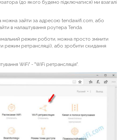
атора (до якого будемо підключатися) ми взагалі
a можна зайти за адресою tendawifi.com, або
к зайти в налаштування роутера Tenda.
рмальний режим роботи, можна просто змінити
ити режим ретрансляції), або зробити скидання
ування WiFi" - "WiFi ретрансляція".