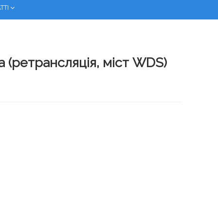
ТТІ
 (ретрансляція, міст WDS)