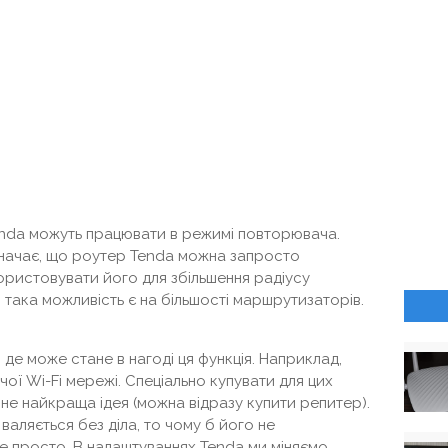
nda можуть працювати в режимі повторювача.
означає, що роутер Tenda можна запросто
ористовувати його для збільшення радіусу
з така можливість є на більшості маршрутизаторів.
де може стане в нагоді ця функція. Наприклад,
ої Wi-Fi мережі. Спеціально купувати для цих
не найкраща ідея (можна відразу купити репитер).
валяється без діла, то чому б його не
 просто. В налаштуваннях Tenda ми міняємо