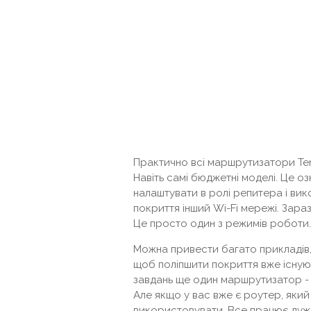
Практично всі маршрутизатори Te
Навіть самі бюджетні моделі. Це 
налаштувати в ролі репитера і вик
покриття інший Wi-Fi мережі. Зара
Це просто один з режимів роботи.
Можна привести багато прикладів, 
щоб поліпшити покриття вже існуюч
завдань ще один маршрутизатор - 
Але якщо у вас вже є роутер, який 
використовувати. Все працює дуже