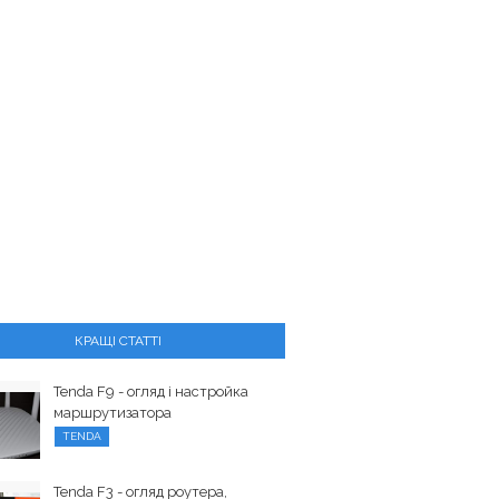
КРАЩІ СТАТТІ
Tenda F9 - огляд і настройка
маршрутизатора
TENDA
Tenda F3 - огляд роутера,