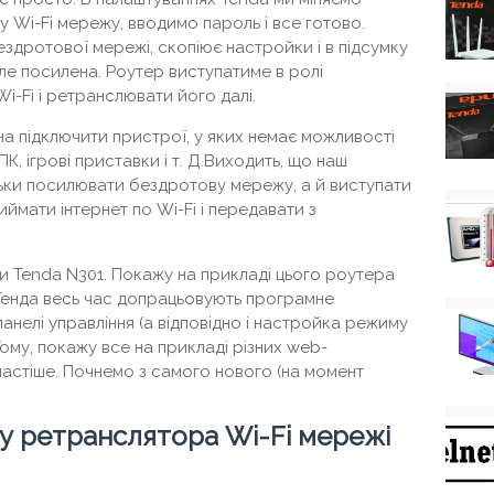
Wi-Fi мережу, вводимо пароль і все готово.
здротової мережі, скопіює настройки і в підсумку
ле посилена. Роутер виступатиме в ролі
i-Fi і ретранслювати його далі.
а підключити пристрої, у яких немає можливості
ПК, ігрові приставки і т. Д.Виходить, що наш
ьки посилювати бездротову мережу, а й виступати
иймати інтернет по Wi-Fi і передавати з
ьки Tenda N301. Покажу на прикладі цього роутера
ії Тенда весь час допрацьовують програмне
панелі управління (а відповідно і настройка режиму
ому, покажу все на прикладі різних web-
йчастіше. Почнемо з самого нового (на момент
 ретранслятора Wi-Fi мережі