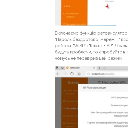
Включаємо функцію ретранслятора
"Пароль бездротової мережі ..." вв
роботи: "WISP" і "Клієнт + AP". Я 
будуть проблеми, то спробуйте в ін
чомусь не перевірив цей режим.