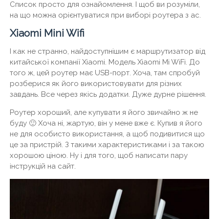
Список просто для ознайомлення. І щоб ви розуміли,
на що можна орієнтуватися при виборі роутера з ac.
Xiaomi Mini Wifi
І как не странно, найдоступнішим є маршрутизатор від
китайської компанії Xiaomi. Модель Xiaomi Mi WiFi. До
того ж, цей роутер має USB-порт. Хоча, там спробуй
розберися як його використовувати для різних
завдань. Все через якісь додатки. Дуже дурне рішення.
Роутер хороший, але купувати я його звичайно ж не
буду 🙂 Хоча ні, жартую, він у мене вже є. Купив я його
не для особисто використання, а щоб подивитися що
це за пристрій. З такими характеристиками і за такою
хорошою ціною. Ну і для того, щоб написати пару
інструкцій на сайт.