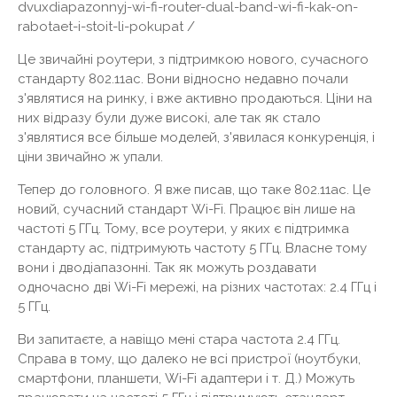
dvuxdiapazonnyj-wi-fi-router-dual-band-wi-fi-kak-on-
rabotaet-i-stoit-li-pokupat /
Це звичайні роутери, з підтримкою нового, сучасного
стандарту 802.11ac. Вони відносно недавно почали
з'являтися на ринку, і вже активно продаються. Ціни на
них відразу були дуже високі, але так як стало
з'являтися все більше моделей, з'явилася конкуренція, і
ціни звичайно ж упали.
Тепер до головного. Я вже писав, що таке 802.11ac. Це
новий, сучасний стандарт Wi-Fi. Працює він лише на
частоті 5 ГГц. Тому, все роутери, у яких є підтримка
стандарту ac, підтримують частоту 5 ГГц. Власне тому
вони і дводіапазонні. Так як можуть роздавати
одночасно дві Wi-Fi мережі, на різних частотах: 2.4 ГГц і
5 ГГц.
Ви запитаєте, а навіщо мені стара частота 2.4 ГГц.
Справа в тому, що далеко не всі пристрої (ноутбуки,
смартфони, планшети, Wi-Fi адаптери і т. Д.) Можуть