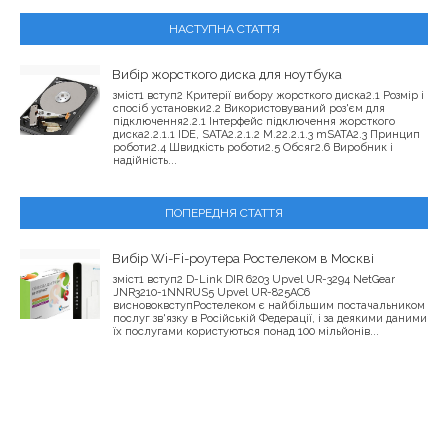
НАСТУПНА СТАТТЯ
Вибір жорсткого диска для ноутбука
зміст1 вступ2 Критерії вибору жорсткого диска2.1 Розмір і
спосіб установки2.2 Використовуваний роз'єм для
підключення2.2.1 Інтерфейс підключення жорсткого
диска2.2.1.1 IDE, SATA2.2.1.2 M.22.2.1.3 mSATA2.3 Принцип
роботи2.4 Швидкість роботи2.5 Обсяг2.6 Виробник і
надійність...
ПОПЕРЕДНЯ СТАТТЯ
Вибір Wi-Fi-роутера Ростелеком в Москві
зміст1 вступ2 D-Link DIR 6203 Upvel UR-3294 NetGear
JNR3210-1NNRUS5 Upvel UR-825AC6
висновоквступРостелеком є ​​найбільшим постачальником
послуг зв'язку в Російській Федерації, і за деякими даними
їх послугами користуються понад 100 мільйонів...