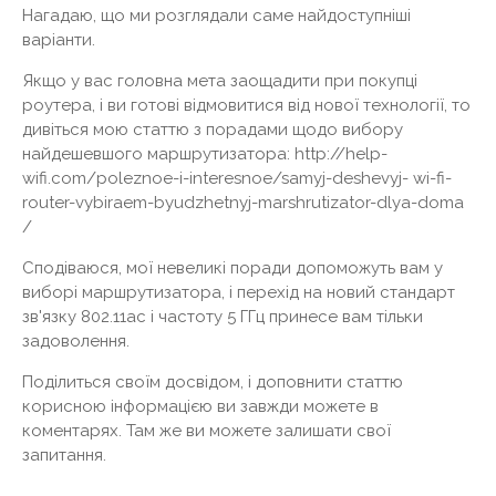
Нагадаю, що ми розглядали саме найдоступніші
варіанти.
Якщо у вас головна мета заощадити при покупці
роутера, і ви готові відмовитися від нової технології, то
дивіться мою статтю з порадами щодо вибору
найдешевшого маршрутизатора: http://help-
wifi.com/poleznoe-i-interesnoe/samyj-deshevyj- wi-fi-
router-vybiraem-byudzhetnyj-marshrutizator-dlya-doma
/
Сподіваюся, мої невеликі поради допоможуть вам у
виборі маршрутизатора, і перехід на новий стандарт
зв'язку 802.11ac і частоту 5 ГГц принесе вам тільки
задоволення.
Поділиться своїм досвідом, і доповнити статтю
корисною інформацією ви завжди можете в
коментарях. Там же ви можете залишати свої
запитання.