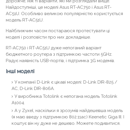
дорожче, ніж ті варіанти, які ми розглядали вище.
Найдоступніші, це моделі Asus RT-AC750 і Asus RT-
AC51U. Особливо великою популярністю користується
модель RT-AC51U.
Найближчим часом постараюся протестувати ці
моделі і розповісти про них докладніше.
RT-AC750 і RT-AC51U дуже непоганий варіант
бюджетного роутера з підтримкою частоти 5GHz.
Радує наявність USB-портів, і підтримка 3G модемів.
інші моделі
У компанії D-Link є цікаві моделі: D-Link DIR-825 /
AC, D-Link DIR-806A.
У виробника Totolink є непогана модель Totolink
A1004.
А у Zyxel, наскільки я зрозумів найдешевша модель
(я маю введу з підтримкою 802.11ac) Keenetic Giga III. І
коштує він ну дуже не дешево. Можете подивитися.