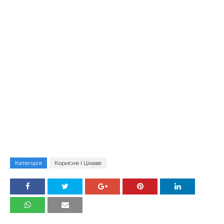
Категорія
Корисне І Цікаве