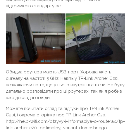
підтримкою стандарту ac.
Обидва роутера мають USB-порт. Хороша якість
сигналу на частоті 5 GHz. Навіть у TP-Link Archer C20i,
незважаючи на те, що у нього внутрішні антени. Не буду
детально розповідати про ці роутерах, так як я робив
вже докладні огляди.
Можете почитати огляд та відгуки про TP-Link Archer
C20i, і окрема сторінка про TP-Link Archer C20:
http://help-wifi.com/otzyvy-i-informaciya-o-routerax/tp-
link-archer-c20- optimalnyj-variant-domashnego-