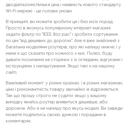
дводіапазонні.Низька ціна і наявність нового стандарту
Wi-Fi мережі - це головні умови.
В принципі, ви можете зробити це і без моїх порад.
Просто в якомусь популярному інтернет-магазині
задати фільтр по "IEEE 802.11ac" і зробити сортування
по ціні "від дешевих до дорогих". Але я вже знайомий з
багатьма моделями роутерів, про які напишу нижче, і у
мене є що сказати про кожного з них. Полюс буду
давати посилання на сторінки з їх оглядами, відгуками і
інструкціями з налаштування. Якщо такі є на нашому
сайті.
Важливий момент: у різних країнах, і в різних магазинах,
ціни і різноманітність товару звичайно ж відрізняється.
Так що прошу строго не судити, якщо у вашому
випадку якийсь роутер виявиться дешевше, або
дорожче. Або я не напишу про якусь моделі. Ви завжди
можете поділитись своєю думкою і порадами в
коментарях.