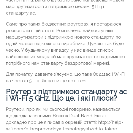
частоті 5 ГГц. Багато шукають саме найдешевші моделі
маршрутизаторів з підтримкою мережі 5 ГГц і
стандарту ac.
Саме про таких бюджетних роутерах, я постараюся
розповісти в цій статті. Розглянемо найдоступніші
маршрутизатори з підтримкою нового стандарту, по
одній моделі від кожного виробника. Думаю, так буде
чесно. У будь-якому випадку, у нас вийде список
найдешевших моделей маршрутизаторів з підтримкою
потрібного нам стандарту бездротової мережі.
Для початку, давайте з'ясуємо, що таке 802.11ac і Wi-Fi
на частоті 5 ГГц. Якщо ви ще не в темі.
Роутер з підтримкою стандарту ac
і Wi-Fi 5 GHz. Що це, і які плюси?
Роутери, про які ми сьогодні говоримо, називаються
ще дводіапазонними. Вони ж Dual-Band. Більш
докладно про це я писав в окремій статті: http://help-
wifi.com/o-besprovodnyx-texnologiyah/chto-takoe-