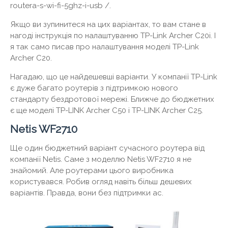
routera-s-wi-fi-5ghz-i-usb /.
Якщо ви зупинитеся на цих варіантах, то вам стане в
нагоді інструкція по налаштуванню TP-Link Archer C20i. І
я так само писав про налаштування моделі TP-Link
Archer C20.
Нагадаю, що це найдешевші варіанти. У компанії TP-Link
є дуже багато роутерів з підтримкою нового
стандарту бездротової мережі. Ближче до бюджетних
є ще моделі TP-LINK Archer C50 і TP-LINK Archer C25.
Netis WF2710
Ще один бюджетний варіант сучасного роутера від
компанії Netis. Саме з моделлю Netis WF2710 я не
знайомий. Але роутерами цього виробника
користувався. Робив огляд навіть більш дешевих
варіантів. Правда, вони без підтримки ac.