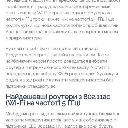
перешкод. А відсутність перешкод, це більше швидкості
і стабільності. Правда, за моїми спостереженнями,
рівень сигналу Wi-Fi мережі від одного роутера на
частоті 5 ГГц трохи нижче, ніж на частоті 2.4 ГГц. І ще
ходять чутки, що нова частота погано пробиває стіни.
Але це швидше за все залежить від конкретної моделі
маршрутизатора.
Ну і сам по собі факт, що це новий стандарт
бездротової мережі, звичайно ж є плюсом. Так як
найближчим часом просто доведеться вибрати
роутер з підтримкою нового стандарту. У статті з
порадами щодо вибору Wi-Fi роутера для будинку, я
радив в 2017 році не купувати маршрутизатори без
підтримки стандарту ac.
Найдешевші роутери з 802.11ac
(Wi-Fi на частоті 5 ГГц)
Ми будемо розглядати тільки найдоступніші, бюджетні
варіанти маршрутизаторів, але у яких обов'язково є
підтримка IEEE 802.11ac. Ну і відповідно вони будуть