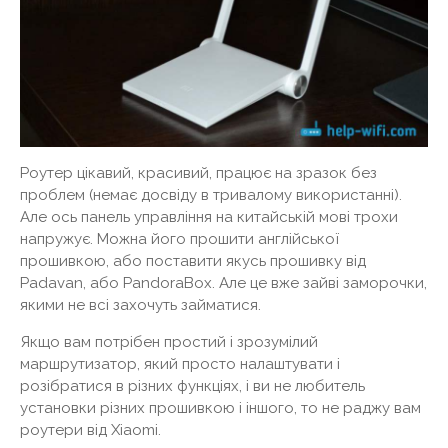
Роутер цікавий, красивий, працює на зразок без
проблем (немає досвіду в тривалому використанні).
Але ось панель управління на китайській мові трохи
напружує. Можна його прошити англійської
прошивкою, або поставити якусь прошивку від
Padavan, або PandoraBox. Але це вже зайві заморочки,
якими не всі захочуть займатися.
Якщо вам потрібен простий і зрозумілий
маршрутизатор, який просто налаштувати і
розібратися в різних функціях, і ви не любитель
установки різних прошивкою і іншого, то не раджу вам
роутери від Xiaomi.