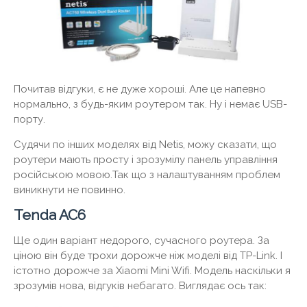
Почитав відгуки, є не дуже хороші. Але це напевно
нормально, з будь-яким роутером так. Ну і немає USB-
порту.
Судячи по інших моделях від Netis, можу сказати, що
роутери мають просту і зрозумілу панель управління
російською мовою.Так що з налаштуванням проблем
виникнути не повинно.
Tenda AC6
Ще один варіант недорого, сучасного роутера. За
ціною він буде трохи дорожче ніж моделі від TP-Link. І
істотно дорожче за Xiaomi Mini Wifi. Модель наскільки я
зрозумів нова, відгуків небагато. Виглядає ось так: