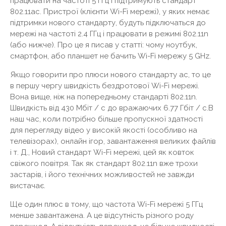
працювати на частоті 5 ГГц і підтримують стандарт
802.11ac. Пристрої (клієнти Wi-Fi мережі), у яких немає
підтримки нового стандарту, будуть підключаться до
мережі на частоті 2.4 ГГц і працювати в режимі 802.11n
(або нижче). Про це я писав у статті: чому ноутбук,
смартфон, або планшет не бачить Wi-Fi мережу 5 GHz.
Якщо говорити про плюси нового стандарту ac, то це
в першу чергу швидкість бездротової Wi-Fi мережі.
Вона вище, ніж на попередньому стандарті 802.11n.
Швидкість від 430 Мбіт / с до вражаючих 6.77 Гбіт / с.В
наш час, коли потрібно більше пропускної здатності
для перегляду відео у високій якості (особливо на
телевізорах), онлайн ігор, завантаження великих файлів
і т. Д., Новий стандарт Wi-Fi мережі, цей як ковток
свіжого повітря. Так як стандарт 802.11n вже трохи
застарів, і його технічних можливостей не завжди
вистачає.
Ще один плюс в тому, що частота Wi-Fi мережі 5 ГГц
менше завантажена. А це відсутність різного роду