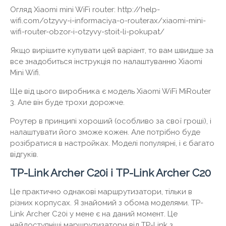
Огляд Xiaomi mini WiFi router: http://help-
wifi.com/otzyvy-i-informaciya-o-routerax/xiaomi-mini-
wifi-router-obzor-i-otzyvy-stoit-li-pokupat/
Якщо вирішите купувати цей варіант, то вам швидше за
все знадобиться інструкція по налаштуванню Xiaomi
Mini Wifi.
Ще від цього виробника є модель Xiaomi WiFi MiRouter
3. Але він буде трохи дорожче.
Роутер в принципі хороший (особливо за свої гроші), і
налаштувати його зможе кожен. Але потрібно буде
розібратися в настройках. Моделі популярні, і є багато
відгуків.
TP-Link Archer C20i і TP-Link Archer C20
Це практично однакові маршрутизатори, тільки в
різних корпусах. Я знайомий з обома моделями. TP-
Link Archer C20i у мене є на даний момент. Це
найдоступніші маршрутизатори від TP-Link з