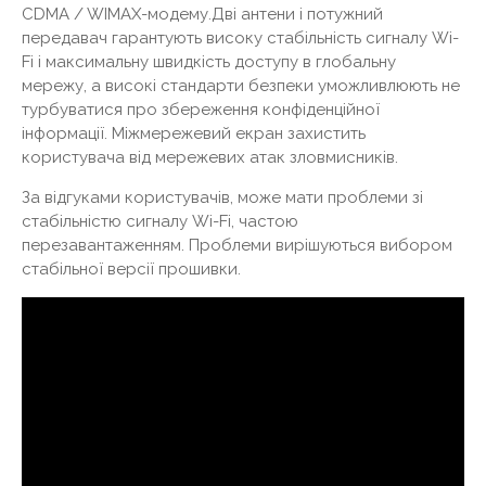
CDMA / WIMAX-модему.Дві антени і потужний
передавач гарантують високу стабільність сигналу Wi-
Fi і максимальну швидкість доступу в глобальну
мережу, а високі стандарти безпеки уможливлюють не
турбуватися про збереження конфіденційної
інформації. Міжмережевий екран захистить
користувача від мережевих атак зловмисників.
За відгуками користувачів, може мати проблеми зі
стабільністю сигналу Wi-Fi, частою
перезавантаженням. Проблеми вирішуються вибором
стабільної версії прошивки.