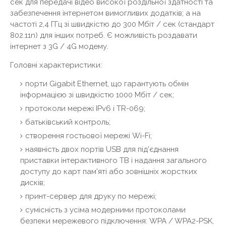
сек для передачі відео високої роздільної здатності та
забезпечення інтернетом вимогливих додатків; а на
частоті 2,4 ГГц зі швидкістю до 300 Мбіт / сек (стандарт
802.11n) для інших потреб. Є можливість роздавати
інтернет з 3G / 4G модему.
Головні характеристики:
порти Gigabit Ethernet, що гарантують обмін
інформацією зі швидкістю 1000 Мбіт / сек;
протоколи мережі IPv6 і TR-069;
батьківський контроль;
створення гостьової мережі Wi-Fi;
наявність двох портів USB для під'єднання
приставки інтерактивного ТВ і надання загального
доступу до карт пам'яті або зовнішніх жорстких
дисків;
принт-сервер для друку по мережі;
сумісність з усіма модерними протоколами
безпеки мережевого підключення: WPA / WPA2-PSK,