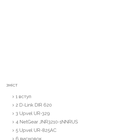
зміст
1
вступ
2
D-Link DIR 620
3
Upvel UR-329
4
NetGear JNR3210-1NNRUS
5
Upvel UR-825AC
6
висновок