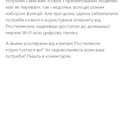
потрібен саме вам. Кожна з презентованих моделей
має як переваги, так і недоліки, володіє різним
набором функцій. Але при цьому здатна забезпечити
потреби кожного користувача інтернету від
Ростелекома, наділивши доступом до домашньої
мережі Wi-Fi всю цифрову техніку.
А якими роутерами від компанії Ростелеком
користуєтеся ви? Чи задовольняють вони ваші
потреби? Пишіть в коментарях.