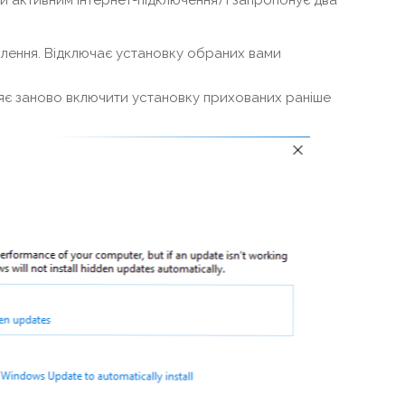
и активним Інтернет-підключення) і запропонує два
влення. Відключає установку обраних вами
яє заново включити установку прихованих раніше