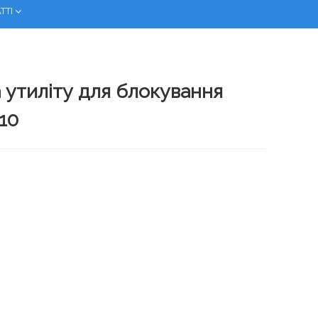
ТТІ
а утиліту для блокування
10