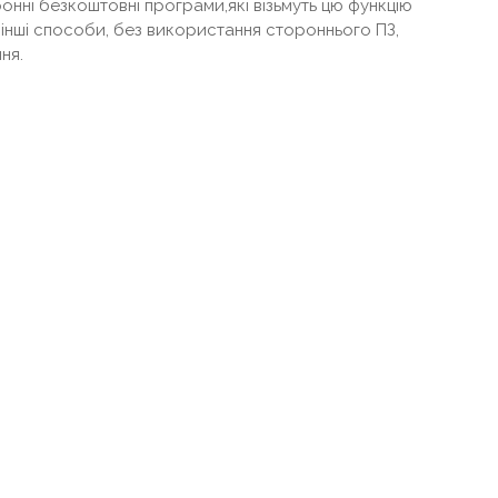
нні безкоштовні програми,які візьмуть цю функцію
ро інші способи, без використання стороннього ПЗ,
ня.