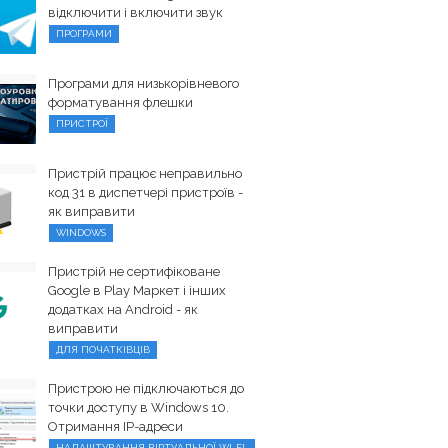
відключити і включити звук
ПРОГРАМИ
Програми для низькорівневого
форматування флешки
ПРИСТРОЇ
Пристрій працює неправильно
код 31 в диспетчері пристроїв -
як виправити
WINDOWS
Пристрій не сертифіковане
Google в Play Маркет і інших
додатках на Android - як
виправити
ДЛЯ ПОЧАТКІВЦІВ
Пристрою не підключаються до
точки доступу в Windows 10.
Отримання IP-адреси
НАЛАШТУВАННЯ ВІРТУАЛЬНОЇ WI-FI