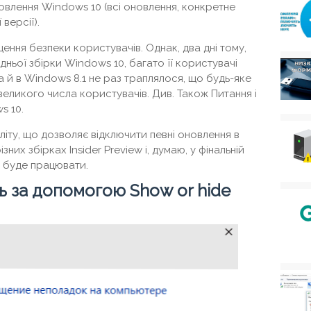
оновлення Windows 10 (всі оновлення, конкретне
версії).
ення безпеки користувачів. Однак, два дні тому,
ньої збірки Windows 10, багато її користувачі
 Та й в Windows 8.1 не раз траплялося, що будь-яке
еликого числа користувачів. Див. Також Питання і
s 10.
иліту, що дозволяє відключити певні оновлення в
зних збірках Insider Preview і, думаю, у фінальній
ж буде працювати.
 за допомогою Show or hide