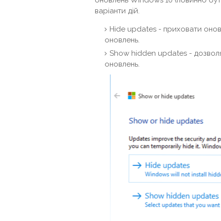
оновлень Windows 10 (повинно бут
варіанти дій.
Hide updates - приховати оно
оновлень.
Show hidden updates - дозвол
оновлень.