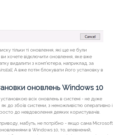
иску тільки ті оновлення, які ще не були
о ви хочете відключити оновлення, яке вже
атку видалити з комп'ютера, наприклад, за
nstall
, А вже потім блокувати його установку в
тановки оновлень Windows 10
ю установкою всіх оновлень в системі - не дуже
 як до збоїв системи, з неможливістю оперативно і
просто до невдоволення деяких користувачів.
приводу, мабуть, не потрібно - якщо сама Microsoft
оновленнями в Windows 10, то, впевнений,