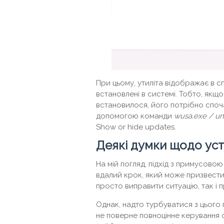
При цьому, утиліта відображає в сп
встановлені в системі. Тобто, якщ
встановилося, його потрібно споч
допомогою команди
wusa.exe / uni
Show or hide updates.
Деякі думки щодо ус
На мій погляд, підхід з примусово
вдалий крок, який може призвести
просто виправити ситуацію, так і 
Однак, надто турбуватися з цього 
не поверне повноцінне керування 