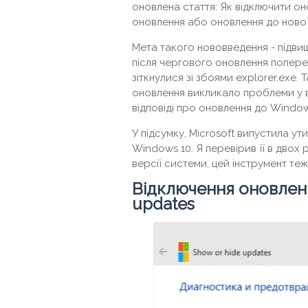
оновлена ​​стаття: Як відключити 
оновлення або оновлення до нової 
Мета такого нововведення - підвищ
після чергового оновлення поперед
зіткнулися зі збоями explorer.exe.
оновлення викликало проблеми у в
відповіді про оновлення до Window
У підсумку, Microsoft випустила ут
Windows 10. Я перевірив її в двох рі
версії системи, цей інструмент те
Відключення оновлень
updates