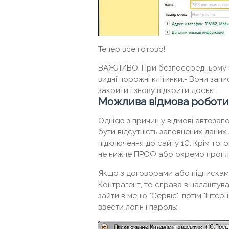
Тепер все готово!
ВАЖЛИВО.
При безпосередньому п
видні порожні клітинки.- Вони зап
закрити і знову відкрити досьє.
Можлива відмова роботи
Однією з причин у відмові автозап
бути відсутність заповнених даних
підключення до сайту 1С. Крім того
не нижче ПРОФ або окремо пропла
Якщо з договорами або підписками 
Контрагент, то справа в налаштува
зайти в меню "Сервіс", потім "Інтер
ввести логін і пароль: