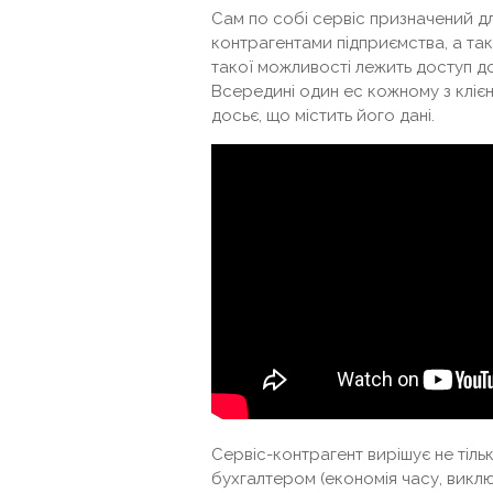
Сам по собі сервіс призначений для
контрагентами підприємства, а так
такої можливості лежить доступ д
Всередині один ес кожному з клієн
досьє, що містить його дані.
Сервіс-контрагент вирішує не тіль
бухгалтером (економія часу, виклю