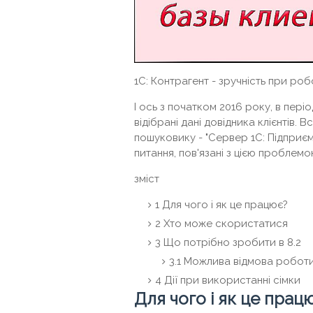
1С: Контрагент - зручність при робо
І ось з початком 2016 року, в період
відібрані дані довідника клієнтів
пошуковику - "Сервер 1С: Підприєм
питання, пов'язані з цією проблемо
зміст
1
Для чого і як це працює?
2
Хто може скористатися
3
Що потрібно зробити в 8.2
3.1
Можлива відмова робот
4
Дії при використанні сімки
Для чого і як це прац