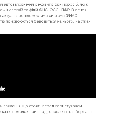
 автозаповнення реквізитів фіз- і юросіб, які є
ож інспекцій та філій ФНС, ФСС і ПФР. В основі
о актуальних відомостями системи ФИАС.
тів присвоюється (заводиться на нього) картка-
ки завдання, що стоять перед користувачем-
чення помилок при вводі, оновленні та зберіганні