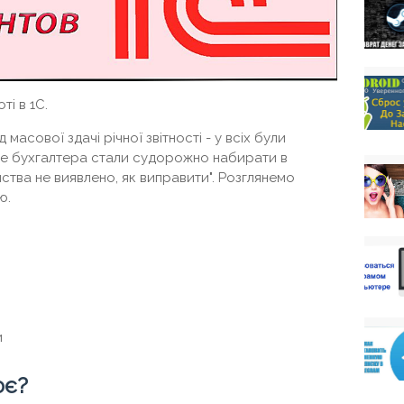
ті в 1С.
 масової здачі річної звітності - у всіх були
. Все бухгалтера стали судорожно набирати в
ства не виявлено, як виправити". Розглянемо
ю.
и
ює?