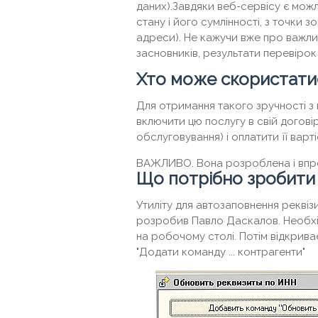
даних).Завдяки веб-сервісу є можл
стану і його сумлінності, з точки 
адреси). Не кажучи вже про важливі
засновників, результати перевірок 
Хто може скористати
Для отримання такого зручності з
включити цю послугу в свій догові
обслуговування) і оплатити її варті
ВАЖЛИВО.
Вона розроблена і впро
Що потрібно зробити 
Утиліту для автозаповнення реквізи
розробив Павло Даскалов. Необхі
на робочому столі. Потім відкриває
"Додати команду ... контрагенти"