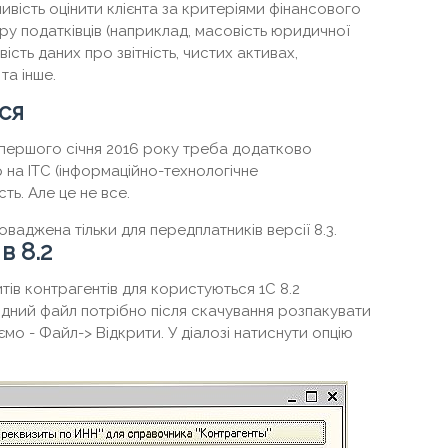
ивість оцінити клієнта за критеріями фінансового
зору податківців (наприклад, масовість юридичної
сть даних про звітність, чистих активах,
та інше.
ся
 першого січня 2016 року треба додатково
р на ІТС (інформаційно-технологічне
сть. Але це не все.
ваджена тільки для передплатників версії 8.3.
в 8.2
тів контрагентів для користуються 1С 8.2
дний файл потрібно після скачування розпакувати
мо - Файл-> Відкрити. У діалозі натиснути опцію