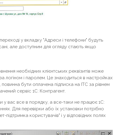
ереході у вкладку "Адреси і телефони" будуть
исані, але доступним для огляду стають якщо
овнення необхідних клієнтських реквізитів може
 за логіном і паролем. Це знаходиться в настройках
, повинна бути оплачена підписка на ІТС за рівнем
чений сервіс 1С: Контрагент.
у вас все в порядку, а все-таки не працює 1С:
ннях. Для перевірки або їх установки потрібно
нет-підтримка користувачів" і у відповідних полях