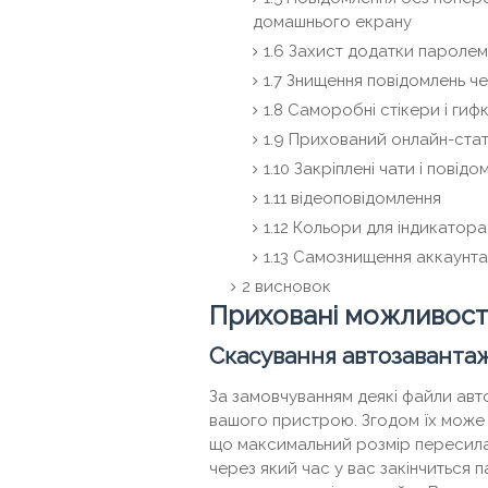
домашнього екрану
1.6
Захист додатки паролем
1.7
Знищення повідомлень че
1.8
Саморобні стікери і гиф
1.9
Прихований онлайн-стату
1.10
Закріплені чати і повідо
1.11
відеоповідомлення
1.12
Кольори для індикатора
1.13
Самознищення аккаунта 
2
висновок
Приховані можливості
Скасування автозаванта
За замовчуванням деякі файли авто
вашого пристрою. Згодом їх може 
що максимальний розмір пересилає
через який час у вас закінчиться п