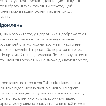
ташовуються в розділі "Дані та диск", в пункті
е вибрати ті типи файлів, які хочете, щоб
речі, можна задати окремі параметри для
умінгу.
ідомлень
 і ви його читаєте, у відправника відображається
 він знає, що ви вже прочитали відправлене
ховати цей статус, можна поступити наступним
омлення, вимкніть інтернет або переведіть телефон
тім прочитайте повідомлення. Потім знову включіть
ту, і ваш співрозмовник не зможе дізнатися про те,
посилання на відео в YouTube, ніж відправляти
ся таке відео можна прямо в меню "Telegram".
, можна активувати функцію картинка в картинці.
сніть спеціальну кнопку в правому куті відео
орюватися у спливаючому вікні, а ви в цей момент