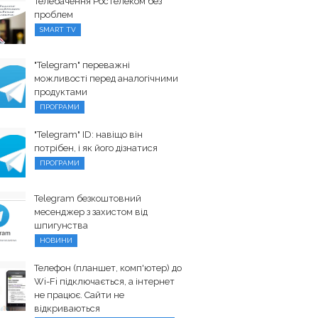
Телебачення Ростелеком без
проблем
SMART TV
"Telegram" переважні
можливості перед аналогічними
продуктами
ПРОГРАМИ
"Telegram" ID: навіщо він
потрібен, і як його дізнатися
ПРОГРАМИ
Telegram безкоштовний
месенджер з захистом від
шпигунства
НОВИНИ
Телефон (планшет, комп'ютер) до
Wi-Fi підключається, а інтернет
не працює. Сайти не
відкриваються