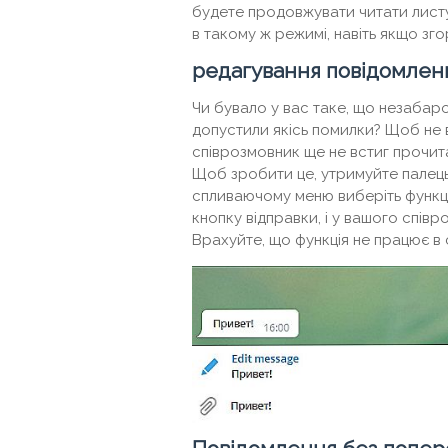
будете продовжувати читати листу
в такому ж режимі, навіть якщо зг
редагування повідомлен
Чи бувало у вас таке, що незабаро
допустили якісь помилки? Щоб не 
співрозмовник ще не встиг прочитат
Щоб зробити це, утримуйте палець 
спливаючому меню виберіть функцію
кнопку відправки, і у вашого спів
Врахуйте, що функція не працює в 