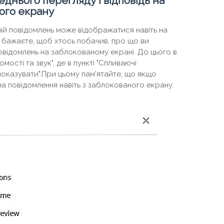
днього перегляду і відповідь на
ого екрану
ій повідомлень може відображатися навіть на
 бажаєте, щоб хтось побачив, про що ви
повідомлень на заблокованому екрані. До цього в
мості та звук", де в пункті "Спливаючі
 показувати".При цьому пам'ятайте, що якщо
на повідомлення навіть з заблокованого екрану.