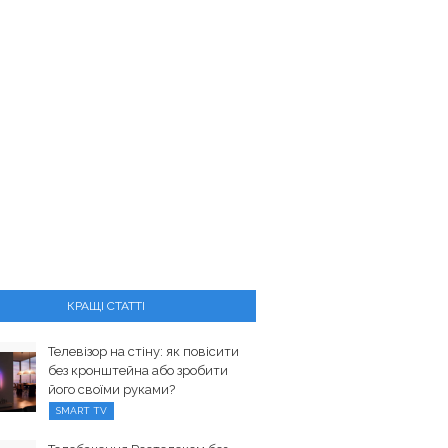
КРАЩІ СТАТТІ
Телевізор на стіну: як повісити
без кронштейна або зробити
його своїми руками?
SMART TV