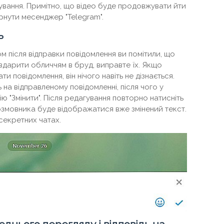
вання. Примітно, що відео буде продовжувати йти
орнути месенджер "Telegram".
ь
м після відправки повідомлення ви помітили, що
вдарити обличчям в бруд, виправте їх. Якщо
и повідомлення, він нічого навіть не дізнається.
на відправленому повідомленні, після чого у
 "Змінити". Після редагування повторно натисніть
розмовника буде відображатися вже змінений текст.
секретних чатах.