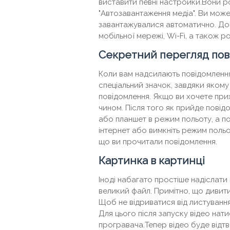
виставити певні настройки.Вони роз
"Автозавантаження медіа". Ви может
завантажувалися автоматично. До 
мобільної мережі, Wi-Fi, а також ро
Секретний перегляд пов
Коли вам надсилають повідомлення,
спеціальний значок, завдяки якому
повідомлення. Якщо ви хочете при
чином. Після того як прийде повід
або планшет в режим польоту, а по
інтернет або вимкніть режим польо
що ви прочитали повідомлення.
Картинка в картинці
Іноді набагато простіше надіслати 
великий файл. Примітно, що дивити
Щоб не відриватися від листування
Для цього після запуску відео нати
програвача.Тепер відео буде відтв