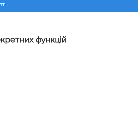
ТТІ
секретних функцій