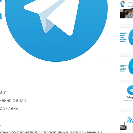
ram"
ення файлів
ідомлень
ь
нього перегляду і відповідь на повідомлення з