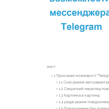
зміст
1
Приховані можливості "Teleg
1.1
Скасування автозавантаж
1.2
Секретний перегляд пов
1.3
Картинка в картинці
1.4
редагування повідомлен
1.5
Повідомлення без поперед