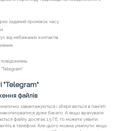
рез заданий проміжок часу
ки
с від небажаних контактів
млення
 повідомлень
"Telegram"
 "Telegram"
ження файлів
матично завантажуються і зберігаються в пам'яті
накопичуватися дуже багато. А якщо врахувати,
ться файлу досягає 1,5 Гб, то можете уявити,
ам'ять в телефоні. Але цього можна уникнути, якщо