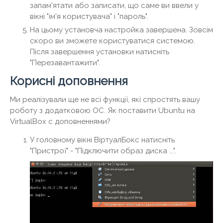
запам'ятати або записати, що саме ви ввели у
вікні "ім'я користувача" і "пароль".
На цьому установча настройка завершена. Зовсім
скоро ви зможете користуватися системою.
Після завершення установки натисніть
"Перезавантажити".
Корисні доповнення
Ми реалізували ще не всі функції, які спростять вашу
роботу з додатковою ОС. Як поставити Ubuntu на
VirtualBox c доповненнями?
У головному вікні ВіртуалБокс натисніть
"Пристрої" - "Підключити образ диска ...".