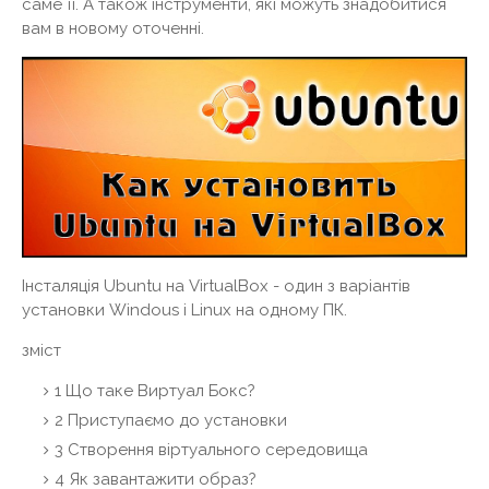
саме її. А також інструменти, які можуть знадобитися
вам в новому оточенні.
Інсталяція Ubuntu на VirtualBox - один з варіантів
установки Windous і Linux на одному ПК.
зміст
1
Що таке Виртуал Бокс?
2
Приступаємо до установки
3
Створення віртуального середовища
4
Як завантажити образ?