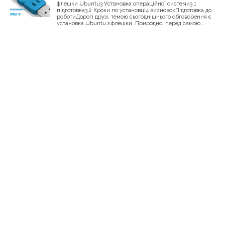
флешки Ubuntu3 Установка операційної системи3.1
підготовка3.2 Кроки по установці4 висновокПідготовка до
роботиДорогі друзі, темою сьогоднішнього обговорення є
установка Ubuntu з флешки. Природно, перед самою...