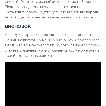
утиліти" - "Адміністрування" основного меню Додатків.
Після пошуку доступних оновлень натисніть
"Встановити зараз" і підтвердіть дію введенням пароля.
Якщо буде потрібне перезавантаження, виконайте її.
висновок
У цьому матеріалі ми розповіли вам, як встановити
Ubuntu на віртуальну машину VirtualBox. Сподіваємося,
ви оціните всі можливості цієї чудової зв'язки програм, і
станете впевненим користувачем Linux. А може бути, і
перейдете на неї назавжди.