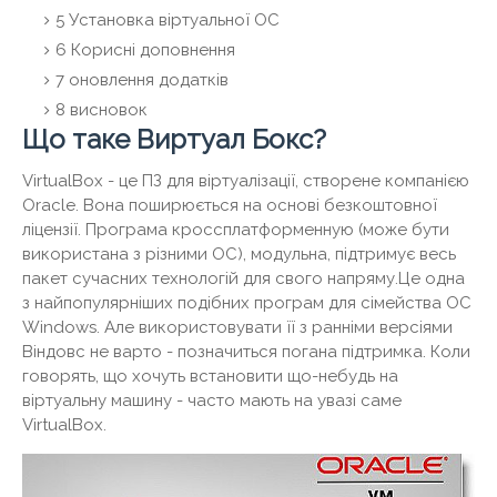
5
Установка віртуальної ОС
6
Корисні доповнення
7
оновлення додатків
8
висновок
Що таке Виртуал Бокс?
VirtualBox - це ПЗ для віртуалізації, створене компанією
Oracle. Вона поширюється на основі безкоштовної
ліцензії. Програма кроссплатформенную (може бути
використана з різними ОС), модульна, підтримує весь
пакет сучасних технологій для свого напряму.Це одна
з найпопулярніших подібних програм для сімейства ОС
Windows. Але використовувати її з ранніми версіями
Віндовс не варто - позначиться погана підтримка. Коли
говорять, що хочуть встановити що-небудь на
віртуальну машину - часто мають на увазі саме
VirtualBox.