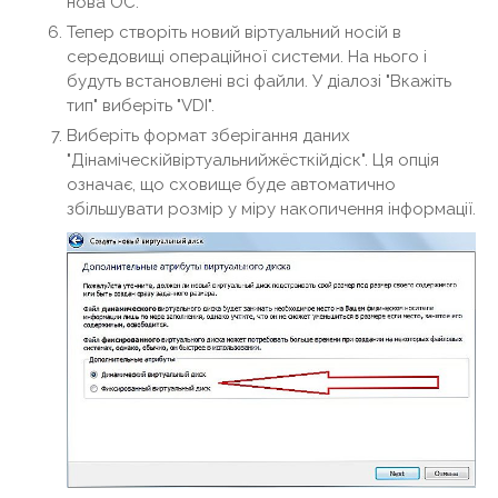
нова ОС.
Тепер створіть новий віртуальний носій в
середовищі операційної системи. На нього і
будуть встановлені всі файли. У діалозі "Вкажіть
тип" виберіть "VDI".
Виберіть формат зберігання даних
"Дінаміческійвіртуальнийжёсткійдіск". Ця опція
означає, що сховище буде автоматично
збільшувати розмір у міру накопичення інформації.