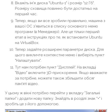
Вкажіть ім'я диска "Ubuntu-1" і розмір "12 Гб".
Розміру сховища повинно бути достатньо на
перший час.
Тепер, якщо ви все зробили правильно, машина з
вашої ОС з'явиться в списку основного меню
програми (в Менеджері). Але це тільки перший
етап в інструкціях про те, як встановити Ubuntu
на VirtualBox.
Тепер задайте розширені параметри диска. Для
цього викличте контекстне меню і виберіть пункт
"Налаштувати".
Тут нам потрібен пункт "Дисплей". На вкладці
"Відео" включите 3D-прискорення. Якщо вважаєте
за потрібне, можете також збільшити обсяг
пам'яті відео.
У цьому ж вікні потрібно перейти у вкладку "Загальні
папки" і додати нову папку. Знайдіть в розділі знак "+" і
зробіть це з його допомогою.