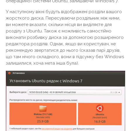
операційної системи Ubuntu, залишаючи Windows 7.
У наступному вікні будуть відображені розділи вашого
жорсткого диска. Пересуваючи роздільник між ними,
ви можете вказати, скільки місця ви виділяєте для
розділу з Ubuntu. Також є можливість самостійно
виконати розбивку диска за допомогою розширеного
редактора розділів. Однак, якщо ви користувач, не
рекомендую звертатися до нього (сказав парі друзів,
що там нічого складного, вони в підсумку без Windows
залишилися, хоча мета інша була).