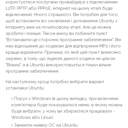
користуєтеся послугами провайдера з підключенням
L2TP, PPTP або PPPoE, інтернет на цьому етапі буде
відключений. Нічого страшного. Він потрібен для того,
щоб встановити всі оновлення і доповнення Ubuntu з
Інтернету вже на початковому етапі. Але це можна
зробити і пізніше. Також внизу ви побачите пункт
"Встановити це стороннє програмне забезпечення". Він
має відношення до кодекам для відтворення MP3 і його
краще відзначити. Причина, по якій цей пункт винесено
окремо, в тому, що ліцензія даного кодека не цілком
"Вільна", а в Ubuntu використовується тільки вільне
програмне забезпечення.
На наступному кроці потрібно вибрати варіант
установки Ubuntu:
Поруч з Windows (в цьому випадку, при включенні
комп'ютера буде показуватися меню, в якому можна
буде вибрати, у чому ви збираєтеся працювати -
Windows або Linux).
Замінити наявну ОС на Ubuntu.