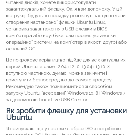
читання дисків, хочете використовувати
завантажувальний флешку. Ок, я вам допоможу. У цій
інструкції будуть по порядку розглянуті наступні етапи:
створення настановної флешки Ubuntu Linux,
установка завантаження з USB флешки в BIOS
комп'ютера або ноутбука, сам процес установки
операційної системи на комп'ютер в якості другої або
основний ОС.
Це покрокове керівництво підійде для всіх актуальних
версій Ubuntu, а саме 12.04 і 12.10, 13.04 і 13.10. З
вступною частиною, думаю, можна закінчити і
приступити безпосередньо до самого процесу.
Рекомендую також познайомитися зі способом
запуску Ubuntu "всередині" Windows 10, 8 і Windows 7
за допомогою Linux Live USB Creator.
Як зробити флешку для установки
Ubuntu
Я припускаю, що у вас вже є образ ISO з потрібною