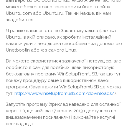
вам версією ОС Ubuntu Linux. Якщо ж це не так, то ви
можете безкоштовно завантажити його з сайтів
Ubuntu.com або Ubuntu.ru. Так чи інакше, він нам
знадобиться.
Я раніше написав статтю Завантажувальна флешка
Ubuntu, в якій описано, як зробити інсталяційний
накопичувач з нею двома способами - за допомогою
Unetbootin або ж з самого Linux.
Ви можете скористатися зазначеної інструкцією, але
особисто я сам для подібних цілей використовую
безкоштовну програму WinSetupFromUSB,так що тут
покажу процедуру саме з використанням даної
програми. (Завантажити WinSetupFromUSB 1.0 можна
тут:
http://www.winsetupfromusb.com/downloads/
).
Запустіть програму (приклад наведено для останньої
версії 1.0, що вийшла 17 жовтня 2013 і доступною по
вищезазначеним посиланням) і виконайте наступні
нескладні дії: