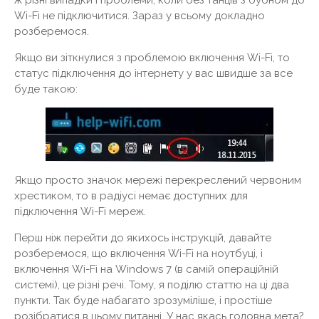
ж різні випадки і проблеми, коли без танців з бубном до
Wi-Fi не підключитися. Зараз у всьому докладно
розберемося.
Якщо ви зіткнулися з проблемою включення Wi-Fi, то
статус підключення до інтернету у вас швидше за все
буде такою:
Якщо просто значок мережі перекреслений червоним
хрестиком, то в радіусі немає доступних для
підключення Wi-Fi мереж.
Перш ніж перейти до якихось інструкцій, давайте
розберемося, що включення Wi-Fi на ноутбуці, і
включення Wi-Fi на Windows 7 (в самій операційній
системі), це різні речі. Тому, я поділю статтю на ці два
пункти. Так буде набагато зрозуміліше, і простіше
розібратися в цьому питанні. У нас якась головна мета?