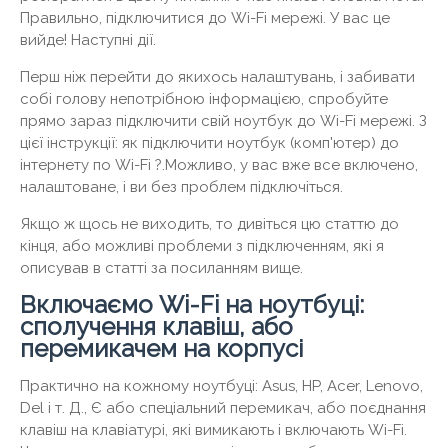
Правильно, підключитися до Wi-Fi мережі. У вас це
вийде! Наступні дії.
Перш ніж перейти до якихось налаштувань, і забивати
собі голову непотрібною інформацією, спробуйте
прямо зараз підключити свій ноутбук до Wi-Fi мережі. З
цієї інструкції: як підключити ноутбук (комп'ютер) до
інтернету по Wi-Fi ?.Можливо, у вас вже все включено,
налаштоване, і ви без проблем підключіться.
Якщо ж щось не виходить, то дивіться цю статтю до
кінця, або можливі проблеми з підключенням, які я
описував в статті за посиланням вище.
Включаємо Wi-Fi на ноутбуці:
сполучення клавіш, або
перемикачем на корпусі
Практично на кожному ноутбуці: Asus, HP, Acer, Lenovo,
Del і т. Д., Є або спеціальний перемикач, або поєднання
клавіш на клавіатурі, які вимикають і включають Wi-Fi.