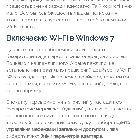
працюють вони не завжди адекватно. Та й користі з них
мало. Все рівно, в більшості випадків, натискання
клавіш просто вказує системі, що потрібно вимкнути
Wi-Fi адаптер.
Включаємо Wi-Fi в Windows 7
Давайте тепер розберемося, як управляти
бездротовим адаптером в самій операційній системі.
Почнемо з найважливішого. А саме важливо, це
встановлений, правильно працюючий драйвер на Wi-Fi
(Wireless адаптер). Якщо немає драйвера, то як ми би
не старалися, включити Wi-Fi у нас не вийде. Але, про
все по порядку.
Спочатку перевіримо, чи включений у нас адаптер
"Бездротове мережеве з'єднання"
. Для цього, натисніть
правою кнопкою миші на значок підключення до
інтернету (в правому, нижньому кутку), і виберіть
Центр
управління мережами і загальним доступом
. Зліва,
виберіть пункт
Зміни параметрів адаптера
.