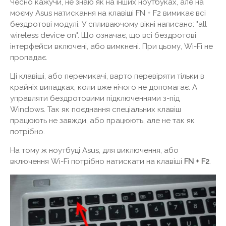
Чесно кажучи, не знаю як на інших ноутбуках, але на
моєму Asus натискання на клавіші FN + F2 вимикає всі
бездротові модулі. У спливаючому вікні написано: "all
wireless device on". Що означає, що всі бездротові
інтерфейси включені, або вимкнені. При цьому, Wi-Fi не
пропадає.
Ці клавіші, або перемикачі, варто перевіряти тільки в
крайніх випадках, коли вже нічого не допомагає. А
управляти бездротовими підключеннями з-під
Windows. Так як поєднання спеціальних клавіш
працюють не завжди, або працюють, але не так як
потрібно.
На тому ж ноутбуці Asus, для виключення, або
включення Wi-Fi потрібно натискати на клавіші
FN + F2
.