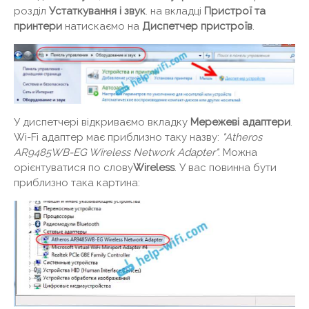
розділ
Устаткування і звук
. на вкладці
Пристрої та
принтери
натискаємо на
Диспетчер пристроїв
.
У диспетчері відкриваємо вкладку
Мережеві адаптери
.
Wi-Fi адаптер має приблизно таку назву:
"Atheros
AR9485WB-EG Wireless Network Adapter"
. Можна
орієнтуватися по слову
Wireless
. У вас повинна бути
приблизно така картина: