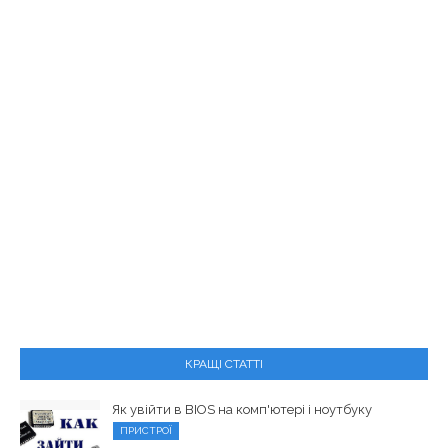
КРАЩІ СТАТТІ
Як увійти в BIOS на комп'ютері і ноутбуку
ПРИСТРОЇ