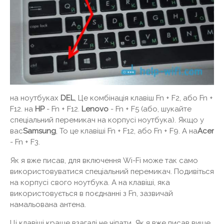
на ноутбуках
DEL
, Це комбінація клавіш Fn + F2, або Fn +
F12. на
HP
- Fn + F12.
Lenovo
- Fn + F5 (або, шукайте
спеціальний перемикач на корпусі ноутбука). Якщо у
вас
Samsung
, То це клавіші Fn + F12, або Fn + F9. А на
Acer
- Fn + F3.
Як я вже писав, для включення Wi-Fi може так само
використовуватися спеціальний перемикач. Подивіться
на корпусі свого ноутбука. А на клавіші, яка
використовується в поєднанні з Fn, зазвичай
намальована антена.
Ці клавіші краще взагалі не чіпати. Як я вже писав вище,