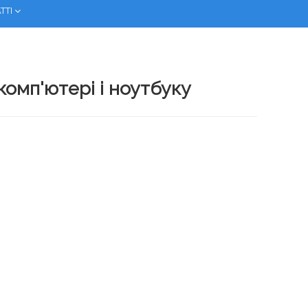
ТТІ
 комп'ютері і ноутбуку