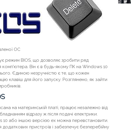
вленої ОС
ує режим BIOS, що дозволяє зробити ряд
 комп'ютера. Він є в будь-якому ПК на Windows 10
я нього. Єдиною незручністю є те, що кожен
ію клавіш для його запуску. Розглянемо, як зайти
иробників.
OS
сана на материнській платі, працює незалежно від
бладнанням відразу ж після подачі електрики.
s 10 або іншою версією ех можна перевстановити.
 додаткових пристроїв і забезпечує безперебійну