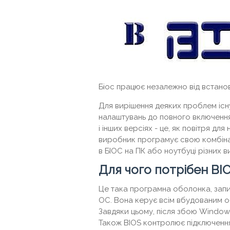
Біос працює незалежно від встано
Для вирішення деяких проблем існ
налаштувань до повного включення
і інших версіях - це, як повітря дл
виробник програмує свою комбінац
в БІОС на ПК або ноутбуці різних в
Для чого потрібен BI
Це така програмна оболонка, запи
ОС. Вона керує всім вбудованим о
Завдяки цьому, після збою Window
Також BIOS контролює підключення