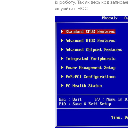
їх роботу. Так як весь код записани
як увійти в БІОС.