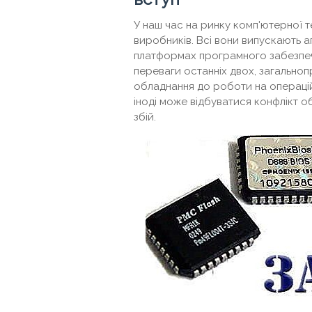
У наш час на ринку комп'ютерної те
виробників. Всі вони випускають 
платформах програмного забезпече
переваги останніх двох, загальноп
обладнання до роботи на операційн
іноді може відбуватися конфлікт 
збій.