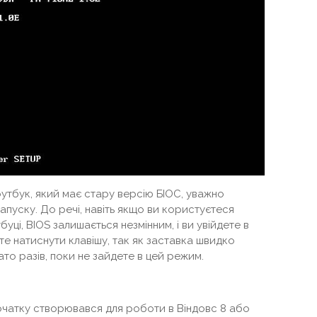
утбук, який має стару версію БІОС, уважно
апуску. До речі, навіть якщо ви користуєтеся
ці, BIOS залишається незмінним, і ви увійдете в
те натиснути клавішу, так як заставка швидко
ато разів, поки не зайдете в цей режим.
очатку створювався для роботи в Віндовс 8 або