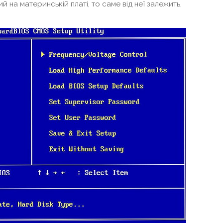
й на материнській платі, то саме від неї залежить,