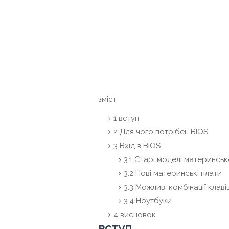
зміст
1
вступ
2
Для чого потрібен BIOS
3
Вхід в BIOS
3.1
Старі моделі материнськ
3.2
Нові материнські плати
3.3
Можливі комбінації клаві
3.4
Ноутбуки
4
висновок
вступ