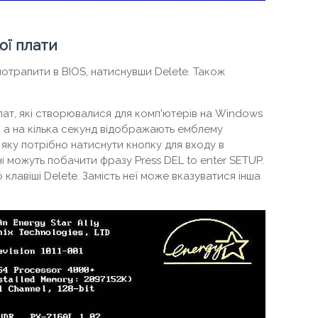
ої плати
отрапити в BIOS, натиснувши Delete. Також
лат, які створювалися для комп'ютерів на Windows
, а на кілька секунд відображають емблему
 яку потрібно натиснути кнопку для входу в
 можуть побачити фразу Press DEL to enter SETUP.
 клавіші Delete. Замість неї може вказуватися інша