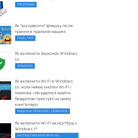
ПРОГРАМИ
Як "воскресити" флешку після
прання в пральній машині
ПРИСТРОЇ
Як включити Захисник Windows
10
WINDOWS
Як включити Wi-Fi в Windows
10, коли немає кнопки Wi-Fi і
помилка «Не вдалося знайти
бездротові пристрої на цьому
комп'ютері»
РІШЕННЯ ПРОБЛЕМ І ПОМИЛОК
Як включити Wi-Fi на ноутбуці з
Windows 7?
НАЛАШТУВАННЯ WI-FI НА