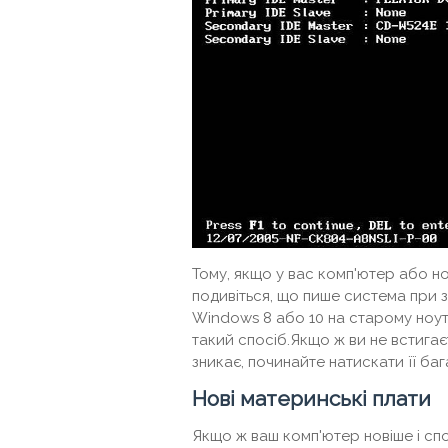
Тому, якщо у вас комп'ютер або но
подивіться, що пише система при з
Windows 8 або 10 на старому ноутбу
такий спосіб.Якщо ж ви не встигає
зникає, починайте натискати її баг
Нові материнські плати
Якщо ж ваш комп'ютер новіше і сп