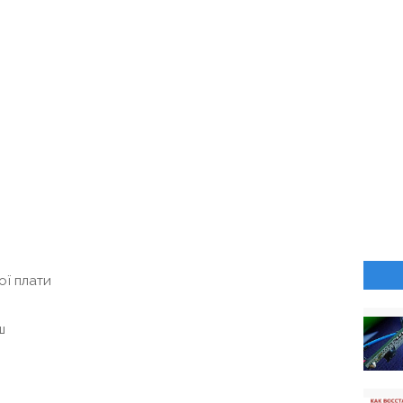
ої плати
ш