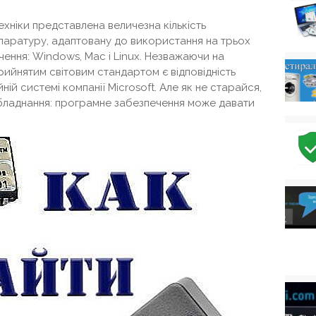
хніки представлена ​​величезна кількість
апаратуру, адаптовану до використання на трьох
ння: Windows, Mac і Linux. Незважаючи на
рийнятим світовим стандартом є відповідність
ій системі компанії Microsoft. Але як не старайся,
обладнання: програмне забезпечення може давати