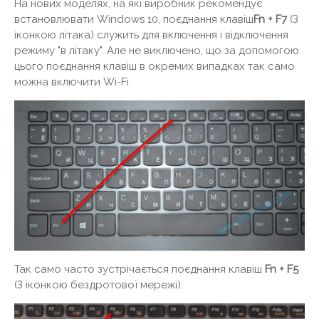
На нових моделях, на які виробник рекомендує
встановлювати Windows 10, поєднання клавіш
Fn + F7
(З
іконкою літака) служить для включення і відключення
режиму "в літаку". Але не виключено, що за допомогою
цього поєднання клавіш в окремих випадках так само
можна включити Wi-Fi.
Так само часто зустрічається поєднання клавіш
Fn + F5
(З іконкою бездротової мережі).