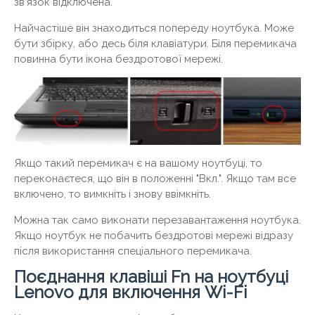
зв'язок відключена.
Найчастіше він знаходиться попереду ноутбука. Може
бути збірку, або десь біля клавіатури. Біля перемикача
повинна бути ікона бездротової мережі.
Якщо такий перемикач є на вашому ноутбуці, то
переконаєтеся, що він в положенні "Вкл.". Якщо там все
включено, то вимкніть і знову ввімкніть.
Можна так само виконати перезавантаження ноутбука.
Якщо ноутбук не побачить бездротові мережі відразу
після використання спеціального перемикача.
Поєднання клавіші Fn на ноутбуці
Lenovo для включення Wi-Fi