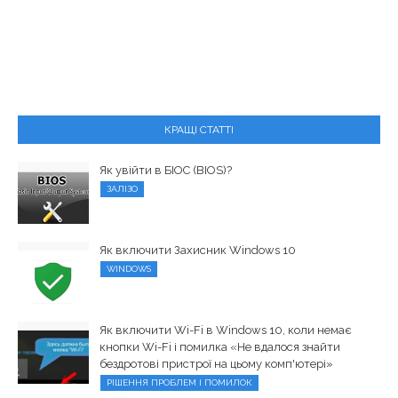
КРАЩІ СТАТТІ
Як увійти в БІОС (BIOS)?
ЗАЛІЗО
Як включити Захисник Windows 10
WINDOWS
Як включити Wi-Fi в Windows 10, коли немає
кнопки Wi-Fi і помилка «Не вдалося знайти
бездротові пристрої на цьому комп'ютері»
РІШЕННЯ ПРОБЛЕМ І ПОМИЛОК