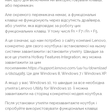
нам, щоб для включення ми використовували клавіші,
або перемикач.
Але окремого перемикача немає, а функціональні
клавіші не функціонують через відсутність драйвера,
або утиліти, яка відповідає за роботу цих
функціональних клавіш. У тому числі Fn + F7 і Fn + F5.
А це означає, що нам потрібно з сайту компанії Lenovo,
конкретно для свого ноутбука і встановленої на ньому
системи завантажити і встановити утиліту. Швидше за
все це утиліта Hotkey Features Integration, яку можна
завантажити за цим
посиланням:
https://support.lenovo.com/ua/ru/download
s/ds014985
. Це для Windows 8, Windows 7 і Windows XP.
А якщо у вас Windows 10, то швидше за все необхідна
утиліта Lenovo Utility for Windows 10. Її можна
завантажити на сторінці конкретної моделі ноутбука.
Після установки утиліти перезавантажте ноутбук і
спробуйте використовувати функціональні клавіші.