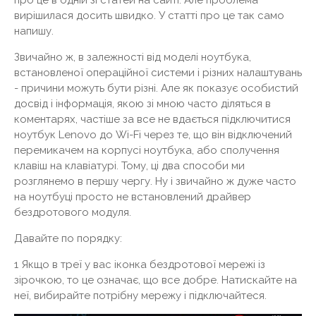
про це в одній зі статей на сайті. Але проблема
вирішилася досить швидко. У статті про це так само
напишу.
Звичайно ж, в залежності від моделі ноутбука,
встановленої операційної системи і різних налаштувань
- причини можуть бути різні. Але як показує особистий
досвід і інформація, якою зі мною часто діляться в
коментарях, частіше за все не вдається підключитися
ноутбук Lenovo до Wi-Fi через те, що він відключений
перемикачем на корпусі ноутбука, або сполучення
клавіш на клавіатурі. Тому, ці два способи ми
розглянемо в першу чергу. Ну і звичайно ж дуже часто
на ноутбуці просто не встановлений драйвер
бездротового модуля.
Давайте по порядку:
1 Якщо в треї у вас іконка бездротової мережі із
зірочкою, то це означає, що все добре. Натискайте на
неї, вибирайте потрібну мережу і підключайтеся.