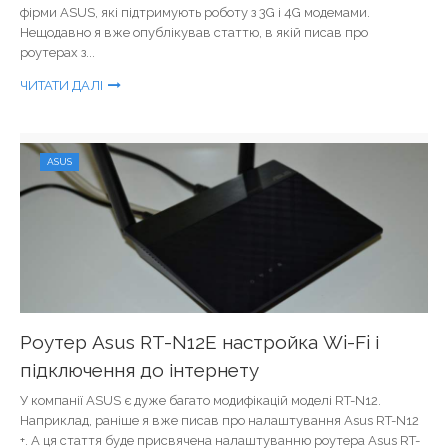
фірми ASUS, які підтримують роботу з 3G і 4G модемами.
Нещодавно я вже опублікував статтю, в якій писав про
роутерах з...
ЧИТАТИ ДАЛІ
ASUS
Роутер Asus RT-N12E настройка Wi-Fi і
підключення до інтернету
У компанії ASUS є дуже багато модифікацій моделі RT-N12.
Наприклад, раніше я вже писав про налаштування Asus RT-N12
+. А ця стаття буде присвячена налаштуванню роутера Asus RT-