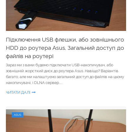
Підключення USB флешки, або зовнішнього
HDD до роутера Asus. Загальний доступ до
файлів на роутері
Зараз ми з вами будемо підключати USB-накопичувач, або
зовнішній жорсткий диск до роутера Asus. Навіщо? Варіантів
багато, але ми налаштуємо загальний доступ до файлів на цьому
накопичувачі, і DLNA сервер....
ЧИТАТИ ДАЛІ
ASUS