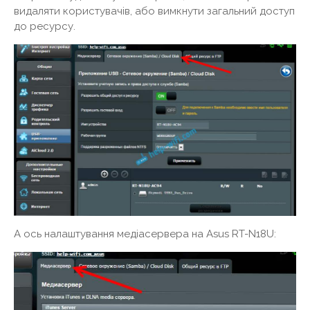
видаляти користувачів, або вимкнути загальний доступ
до ресурсу.
А ось налаштування медіасервера на Asus RT-N18U: