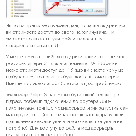
Якщо ви правильно вказали дані, то папка відкриється, і
ви отримаєте доступ до свого накопичувача. Чи
зможете копіювати туди файли, видаляти їх,
створювати папки і т. Д.
У мене чомусь не вийшло відкрити папки, в назві яких є
російські літери. З'являлася помилка: "Windows не
може отримати доступ до ..." Якщо ви знаєте чому це
відбувається, то напишіть будь ласка в коментарях.
Пізніше постараюся розібратися з цією проблемою.
телевізор
Philips (у вас може бути інший телевізор)
відразу побачив підключений до роутера USB-
накопичувач, точніше медиасервер, який запустив сам
маршрутизатор (він починає працювати відразу після
підключення накопичувача, нічого налаштовувати не
потрібно). Для доступу до файлів медіасерверів,
вказувати пароль не потрібно.