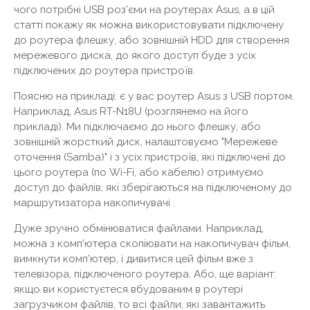
чого потрібні USB роз'єми на роутерах Asus, а в цій
статті покажу як можна використовувати підключену
до роутера флешку, або зовнішній HDD для створення
мережевого диска, до якого доступ буде з усіх
підключених до роутера пристроїв.
Поясню на прикладі: є у вас роутер Asus з USB портом.
Наприклад, Asus RT-N18U (розглянемо на його
прикладі). Ми підключаємо до нього флешку, або
зовнішній жорсткий диск, налаштовуємо "Мережеве
оточення (Samba)" і з усіх пристроїв, які підключені до
цього роутера (по Wi-Fi, або кабелю) отримуємо
доступ до файлів, які зберігаються на підключеному до
маршрутизатора накопичувачі .
Дуже зручно обмінюватися файлами. Наприклад,
можна з комп'ютера скопіювати на накопичувач фільм,
вимкнути комп'ютер, і дивитися цей фільм вже з
телевізора, підключеного роутера. Або, ще варіант:
якщо ви користуєтеся вбудованим в роутері
загрузчиком файлів, то всі файли, які завантажить