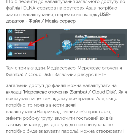
Що б перейти до налаштування загального доступу до
файлів і DLNA-сервера на роутерах Asus, потрібно
зайти в налаштування, і перейти на вкладку
USB-
додаток
-
Файл / Медіа-сервер
.
Там є три вкладки: Медіасервер, Мережеве оточення
(Samba) / Cloud Disk і Загальний ресурс в FTP.
Загальний доступ до файлів можна налаштувати на
вкладці
"Мережеве оточення (Samba) / Cloud Disk"
. Як я
показував вище, там відразу все працює. Але, якщо
потрібно, то можна внести деякі
налаштування.Наприклад, змінити ім'я пристрою,
змінити робочу групу, включити гостьовий вхід (в
такому випадку, для доступу до накопичувача не
потрібно буде вказувати пароль), можна створювати і