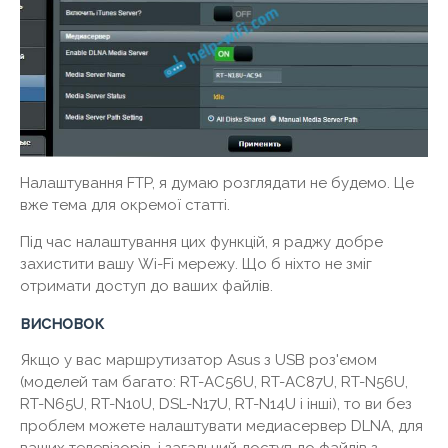
Налаштування FTP, я думаю розглядати не будемо. Це
вже тема для окремої статті.
Під час налаштування цих функцій, я раджу добре
захистити вашу Wi-Fi мережу. Що б ніхто не зміг
отримати доступ до ваших файлів.
висновок
Якщо у вас маршрутизатор Asus з USB роз'ємом
(моделей там багато: RT-AC56U, RT-AC87U, RT-N56U,
RT-N65U, RT-N10U, DSL-N17U, RT-N14U і інші), то ви без
проблем можете налаштувати медиасервер DLNA, для
ваших телевізорів, і загальний доступ до файлів з