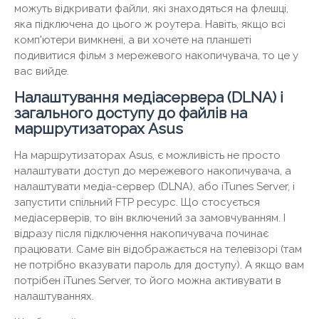
можуть відкривати файли, які знаходяться на флешці,
яка підключена до цього ж роутера. Навіть, якщо всі
комп'ютери вимкнені, а ви хочете на планшеті
подивитися фільм з мережевого накопичувача, то це у
вас вийде.
Налаштування медіасервера (DLNA) і
загального доступу до файлів на
маршрутизаторах Asus
На маршрутизаторах Asus, є можливість не просто
налаштувати доступ до мережевого накопичувача, а
налаштувати медіа-сервер (DLNA), або iTunes Server, і
запустити спільний FTP ресурс. Що стосується
медіасерверів, то він включений за замовчуванням. І
відразу після підключення накопичувача починає
працювати. Саме він відображається на телевізорі (там
не потрібно вказувати пароль для доступу). А якщо вам
потрібен iTunes Server, то його можна активувати в
налаштуваннях.