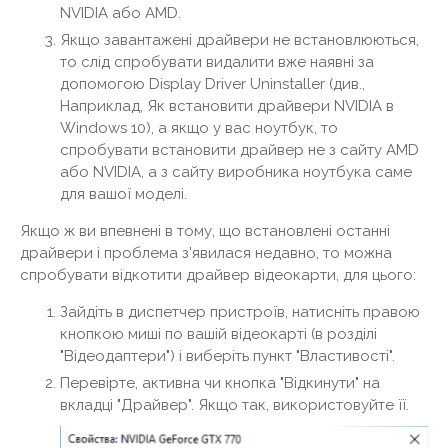
NVIDIA або AMD.
Якщо завантажені драйвери не встановлюються,
то слід спробувати видалити вже наявні за
допомогою Display Driver Uninstaller (див.,
Наприклад, Як встановити драйвери NVIDIA в
Windows 10), а якщо у вас ноутбук, то
спробувати встановити драйвер не з сайту AMD
або NVIDIA, а з сайту виробника ноутбука саме
для вашої моделі.
Якщо ж ви впевнені в тому, що встановлені останні
драйвери і проблема з'явилася недавно, то можна
спробувати відкотити драйвер відеокарти, для цього:
Зайдіть в диспетчер пристроїв, натисніть правою
кнопкою миші по вашій відеокарті (в розділі
"Відеодаптери") і виберіть пункт "Властивості".
Перевірте, активна чи кнопка "Відкинути" на
вкладці "Драйвер". Якщо так, використовуйте її.