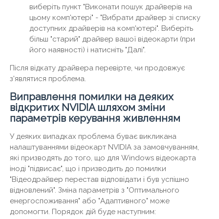
виберіть пункт "Виконати пошук драйверів на
цьому комп'ютері" - "Вибрати драйвер зі списку
доступних драйверів на комп'ютері". Виберіть
більш "старий" драйвер вашої відеокарти (при
його наявності) і натисніть "Далі".
Після відкату драйвера перевірте, чи продовжує
з'являтися проблема.
Виправлення помилки на деяких
відкритих NVIDIA шляхом зміни
параметрів керування живленням
У деяких випадках проблема буває викликана
налаштуваннями відеокарт NVIDIA за замовчуванням,
які призводять до того, що для Windows відеокарта
іноді "підвисає", що і призводить до помилки
"Відеодрайвер перестав відповідати і був успішно
відновлений". Зміна параметрів з "Оптимального
енергоспоживання" або "Адаптивного" може
допомогти. Порядок дій буде наступним: