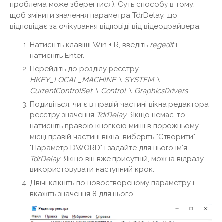
проблема може зберегтися). Суть способу в тому,
щоб змінити значення параметра TdrDelay, що
відповідає за очікування відповіді від відеодрайвера.
Натисніть клавіші Win + R, введіть
regedit
і
натисніть Enter.
Перейдіть до розділу реєстру
HKEY_LOCAL_MACHINE \ SYSTEM \
CurrentControlSet \ Control \ GraphicsDrivers
Подивіться, чи є в правій частині вікна редактора
реєстру значення
TdrDelay
, Якщо немає, то
натисніть правою кнопкою миші в порожньому
місці правій частині вікна, виберіть "Створити" -
"Параметр DWORD" і задайте для нього ім'я
TdrDelay
. Якщо він вже присутній, можна відразу
використовувати наступний крок.
Двічі клікніть по новоствореному параметру і
вкажіть значення 8 для нього.