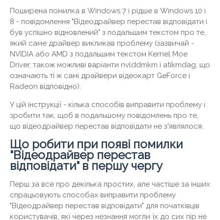
Поширена помилка в Windows 7 і рідше в Windows 10 і
8 - повідомлення "Відеодрайвер перестав відповідати і
був успішно відновлений" з подальшим текстом про те,
який саме драйвер викликав проблему (зазвичай -
NVIDIA або AMD з подальшим текстом Kernel Moe
Driver, також можливі варіанти nvlddmkm і atikmdag, що
означають ті ж самі драйвери відеокарт GeForce і
Radeon відповідно).
У цій інструкції - кілька способів виправити проблему і
зробити так, щоб в подальшому повідомлень про те,
що відеодрайвер перестав відповідати не з'являлося.
Що робити при появі помилки
"Відеодрайвер перестав
відповідати" в першу чергу
Перш за все про декілька простих, але частіше за інших
спрацьовують способах виправити проблему
"Відеодрайвер перестав відповідати" для початківців
користувачів, які через незнання могли їх до сих пір не