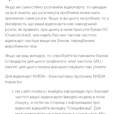
Якщо ви самостійно розганяли відеокарту, то швидше
за все знаєте, що розглянута проблема може мати
причиною саме розгін. Якщо ж ви цього не робили, то є
ймовірність, що ваша відеокарта має заводський
розгін, як правило, при цьому в назві присутні букви OC
(Overclocked), але навіть без них тактові частоти
відеокарт частіше вище ніж базові, передбачені
виробником чіпа.
Якщо це ваш випадок, то спробуйте встановити базові
(стандартні для цього графічного чіпа) частоти GPU і
пам'яті, для цього можна використовувати такі утиліти.
Для відеокарт NVIDIA - безкоштовну програму NVIDIA
Inspector:
На сайті nvidia.ru знайдіть інформацію про базовій
частоті вашої відеокарти (введіть модель в поле
пошуку, а потім на сторінці з інформацією про
відеочіпі відкрийте вкладку "Специфікації". Для
моєї відеокарти це одна тисяча сорок шість Мгц.