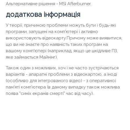
Альтернативне рішення - MSI Afterburner.
додаткова інформація
У теорії, причиною проблеми можуть бути і будь-які
програми, запущені на комп'ютері і активно
використовують відеокарту.Причому може виявитися,
що ви не знаєте про наявність таких програм на
вашому комп'ютері (наприклад, якщо це шкідливе ПЗ,
яке займається Майнінг).
Також один з можливих, хоч і не часто зустрічаються
варіантів - апаратні проблеми з відеокартою, а іноді
(особливо для інтегрованого відео) - з оперативної
пам'яті комп'ютера (в даному випадку також можлива
поява "синіх екранів смерті" час від часу).