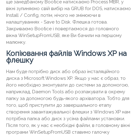
ще занедбаному Bootice натискаємо Process MBR, у
вікні зупиняємо свій вибір на GRUB for DOS, натискаємо
Install / Config, потім, нічого не змінюючи в
налаштуваннях - Save to Disk. Флешка готова.
Закриваємо Bootice і повертаємося до головного
вікна WinSetupFromUSB, яке Ви бачили на першому
малюнку.
Копіювання файлів Windows XP на
флешку
Нам буде потрібно диск або образ інсталяційного
диска з Microsoft Windows XP. Якщо у нас є образ, то
його необхідно змонтувати до системи за допомогою,
наприклад, Daemon Tools або розпакувати в окрему
папку за допомогою будь-якого архіватора. Тобто для
того, щоб приступити до завершального етапу
створення завантажувальної флешки з Windows XP нам
потрібна папка або диск з усіма файлами установки.
Після того, як у нас є необхідні файли, в головному вікні
програми WinSetupFromUSB ставимо галочку