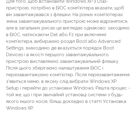
Для того, щоб встановити Windows XP з USB-
пристрою, потрібно в БІОС комп'ютера вказати, щоб
він завантажувався з флешки. На різних комп'ютерах
зміна завантажувального пристрою може відрізнятися,
але в загальних рисах це виглядає однаково: заходимо
в БІОС, натискаючи Del або F2 при включенні
комп'ютера, вибираємо розділ Boot або Advanced
Settings, знаходимо де вказується порядок Boot
Devices і в якості першого завантажувального
пристрою виставляємо завантажувальний флешку.
Після цього зберігаємо налаштування БІОС і
перезавантажуємо комп'ютер. Після перезавантаження
з'явиться меню, в якому слід вибрати Windows XP
Setup і перейти до установки Windows. Решта процес -
той же, що і при звичайній установці системи з будь-
якого іншого носія, більш докладно в статті Установка
Windows XP.