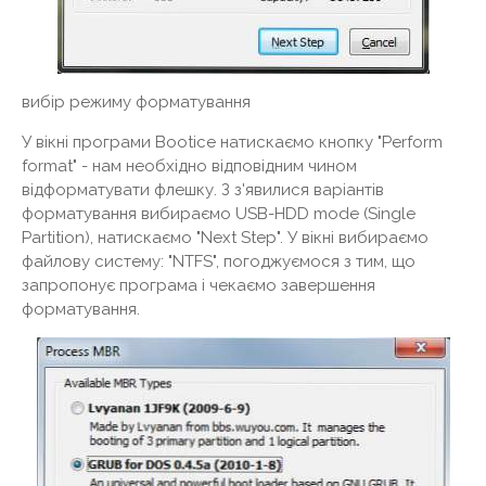
вибір режиму форматування
У вікні програми Bootice натискаємо кнопку "Perform
format" - нам необхідно відповідним чином
відформатувати флешку. З з'явилися варіантів
форматування вибираємо USB-HDD mode (Single
Partition), натискаємо "Next Step". У вікні вибираємо
файлову систему: "NTFS", погоджуємося з тим, що
запропонує програма і чекаємо завершення
форматування.