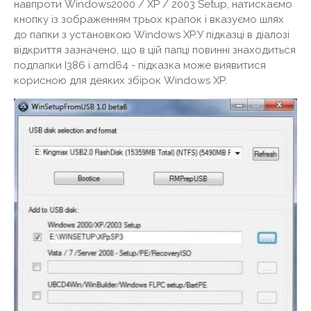
навпроти Windows2000 / XP / 2003 Setup, натискаємо
кнопку із зображенням трьох крапок і вказуємо шлях
до папки з установкою Windows XP.У підказці в діалозі
відкриття зазначено, що в цій папці повинні знаходиться
подпапки I386 і amd64 - підказка може виявитися
корисною для деяких збірок Windows XP.