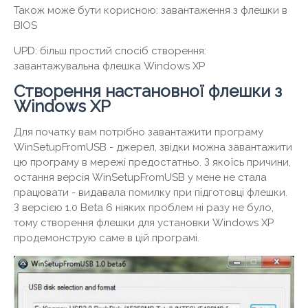
Також може бути корисною: завантаження з флешки в
BIOS
UPD: більш простий спосіб створення:
завантажувальна флешка Windows XP
Створення настановної флешки з
Windows XP
Для початку вам потрібно завантажити програму
WinSetupFromUSB - джерел, звідки можна завантажити
цю програму в мережі предостатньо. З якоїсь причини,
остання версія WinSetupFromUSB у мене не стала
працювати - видавала помилку при підготовці флешки.
З версією 1.0 Beta 6 ніяких проблем ні разу не було,
тому створення флешки для установки Windows XP
продемонструю саме в цій програмі.