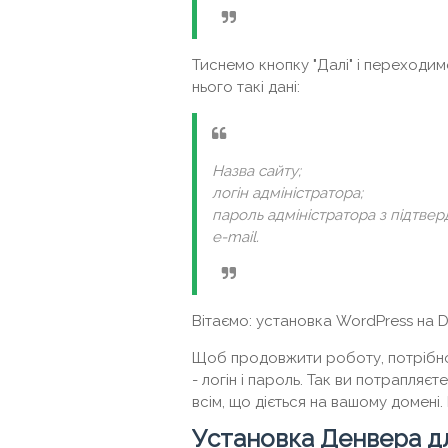
Тиснемо кнопку "Далі" і переходи
нього такі дані:
Назва сайту;
логін адміністратора;
пароль адміністратора з підтве
e-mail.
Вітаємо: установка WordPress на 
Щоб продовжити роботу, потрібно 
- логін і пароль. Так ви потрапля
всім, що діється на вашому домені.
Установка Денвера д