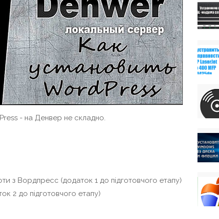
ress - на Денвер не складно.
и з Вордпресс (додаток 1 до підготовчого етапу)
ок 2 до підготовчого етапу)