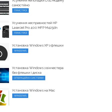
Усунення неполадки DSL-модему
самостійно
ПРИСТРОЇ
Усунення несправностей HP
LaserJet Pro 400 MFP M425dn
ПРИСТРОЇ
Установка Windows XP з флешки
WINDOWS
Установка Windows з вінчестера
без флешки і диска
ОПЕРАЦІЙНІ СИСТЕМИ
Установка Windows на Mac
WINDOWS