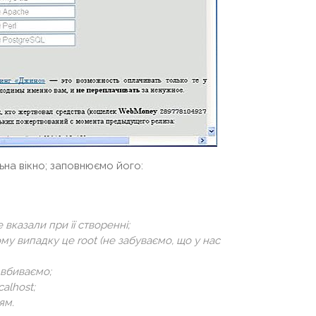
а вікно; заповнюємо його:
е вказали при її створенні;
му випадку це root (не забуваємо, що у нас
 вбиваємо;
alhost;
ям.