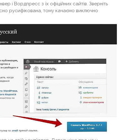
р і Вордпресс з їх офіційних сайтів. Зверніть
кісно русифікована, тому качаємо виключно