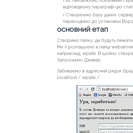
Встановлюємо локальний серве
відповідному параграфі цієї статт
Створюємо базу даних сервера 
переходимо до установки Ворд
основний етап
Створимо папку, де будуть лежати
Ми її розташуємо в папці webserver
наприклад, wpsite. В щойно створ
Запускаємо Денвер.
Забиваємо в адресний рядок браузер
localhost / wpsite /