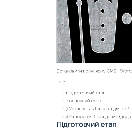
Встановити популярну CMS - WordP
зміст
1
Підготовчий етап
2
основний етап
3
Установка Денвера для робот
4
Створення бази даних (додат
Підготовчий етап