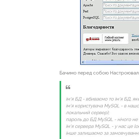
Бачимо перед собою Настроювальн
ім'я БД - вбиваємо то ім'я БД, як
ім'я користувача MySQL - в нашо
локальний сервер);
пароль до БД MySQL - нічого не
ім'я сервера MySQL - у нас це loc
інше залишаємо за замовчуванн