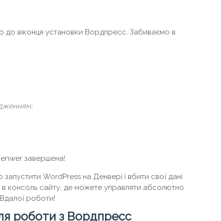
мо до віконця установки Вордпресс. Забиваємо в
рдженням;
Denwer завершена!
запустити WordPress на Денвері і вбити свої дані
єте в консоль сайту, де можете управляти абсолютно
 Вдалої роботи!
ля роботи з Вордпресс