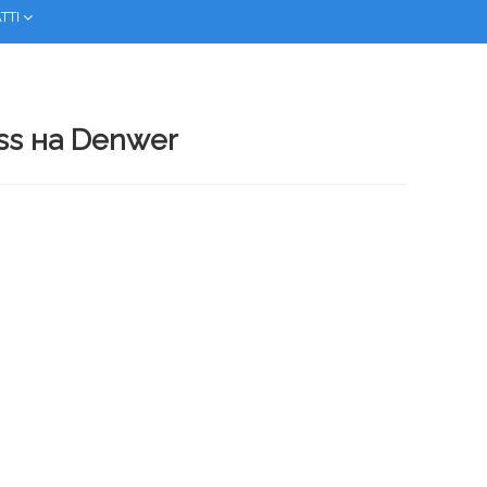
ТТІ
ss на Denwer