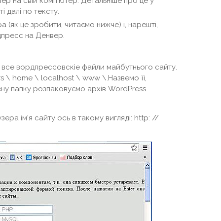
р на свій комп'ютер. Детальніше про це у
і далі по тексту.
(як це зробити, читаємо нижче) і, нарешті,
пресс на Денвер.
 все вордпрессовскіе файли майбутнього сайту.
s \ home \ localhost \ www \.Назвемо її,
ену папку розпаковуємо архів WordPress.
а ім'я сайту ось в такому вигляді: http: //