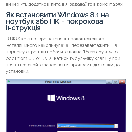
виникнуть додаткові питання, задавайте в коментарях.
Як встановити Windows 8.1 на
ноутбук або ПК - покрокова
інструкція
В BIOS комп'ютера встановіть завантаження з
інсталяційного накопичувача і перезавантажити. На
чорному екрані ви побачите напис "Press any key to
boot from CD or DVD", натисніть будь-яку клавішу при її
появі і почекайте завершення процесу підготовки до
установки.