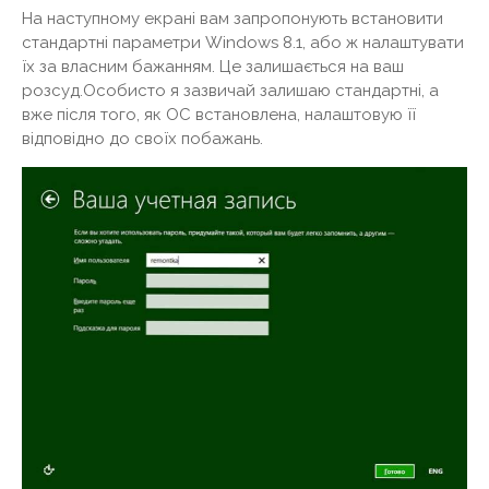
На наступному екрані вам запропонують встановити
стандартні параметри Windows 8.1, або ж налаштувати
їх за власним бажанням. Це залишається на ваш
розсуд.Особисто я зазвичай залишаю стандартні, а
вже після того, як ОС встановлена, налаштовую її
відповідно до своїх побажань.