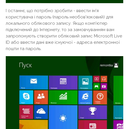
І останнє, що потрібно зробити - ввести ім'я
користувача і пароль (пароль необов'язковий) для
локального облікового запису. Якщо комп'ютер
підключений до Інтернету, то за замовчуванням вам
запропонують створити обліковий запис Microsoft Live
ID або ввести дані вже існуючої - адреса електронної
пошти та пароль.