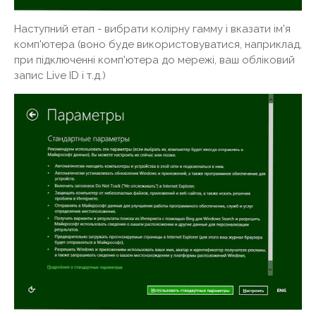
Наступний етап - вибрати колірну гамму і вказати ім'я
комп'ютера (воно буде використовуватися, наприклад,
при підключенні комп'ютера до мережі, ваш обліковий
запис Live ID і т.д.)