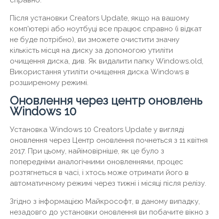
Після установки Creators Update, якщо на вашому
комп'ютері або ноутбуці все працює справно (і відкат
не буде потрібно), ви зможете очистити значну
кількість місця на диску за допомогою утиліти
очищення диска, див. Як видалити папку Windows.old,
Використання утиліти очищення диска Windows в
розширеному режимі.
Оновлення через центр оновлень
Windows 10
Установка Windows 10 Creators Update у вигляді
оновлення через Центр оновлення почнеться з 11 квітня
2017. При цьому, найімовірніше, як це було з
попередніми аналогічними оновленнями, процес
розтягнеться в часі, і хтось може отримати його в
автоматичному режимі через тижні і місяці після релізу.
Згідно з інформацією Майкрософт, в даному випадку,
незадовго до установки оновлення ви побачите вікно з