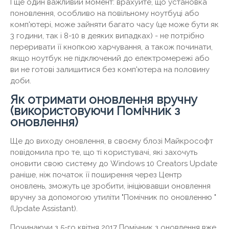
І ще один важливий момент: врахуйте, що установка
поновлення, особливо на повільному ноутбуці або
комп'ютері, може зайняти багато часу (це може бути як
3 години, так і 8-10 в деяких випадках) - не потрібно
переривати її кнопкою харчування, а також починати,
якщо ноутбук не підключений до електромережі або
ви не готові залишитися без комп'ютера на половину
доби.
Як отримати оновлення вручну
(використовуючи Помічник з
оновлення)
Ще до виходу оновлення, в своєму блозі Майкрософт
повідомила про те, що ті користувачі, які захочуть
оновити свою систему до Windows 10 Creators Update
раніше, ніж початок її поширення через Центр
оновлень, зможуть це зробити, ініціювавши оновлення
вручну за допомогою утиліти "Помічник по оновленню "
(Update Assistant).
Починаючи з 5-го квітня 2017 Помічник з оновлення вже