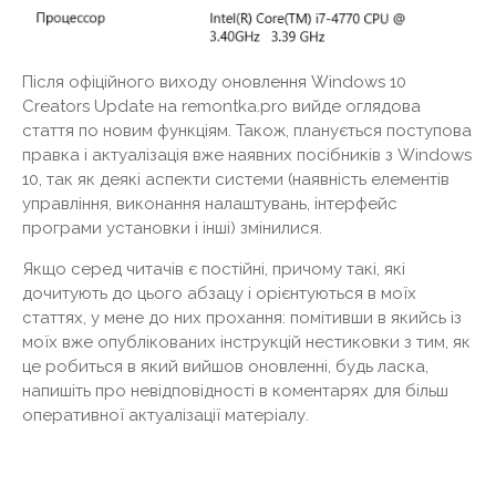
Після офіційного виходу оновлення Windows 10
Creators Update на remontka.pro вийде оглядова
стаття по новим функціям. Також, планується поступова
правка і актуалізація вже наявних посібників з Windows
10, так як деякі аспекти системи (наявність елементів
управління, виконання налаштувань, інтерфейс
програми установки і інші) змінилися.
Якщо серед читачів є постійні, причому такі, які
дочитують до цього абзацу і орієнтуються в моїх
статтях, у мене до них прохання: помітивши в якийсь із
моїх вже опублікованих інструкцій нестиковки з тим, як
це робиться в який вийшов оновленні, будь ласка,
напишіть про невідповідності в коментарях для більш
оперативної актуалізації матеріалу.