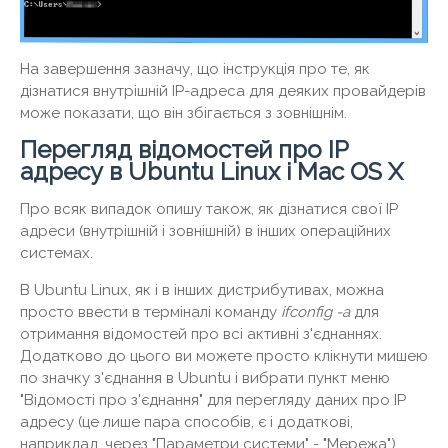
На завершення зазначу, що інструкція про те, як
дізнатися внутрішній IP-адреса для деяких провайдерів
може показати, що він збігається з зовнішнім.
Перегляд відомостей про IP
адресу в Ubuntu Linux і Mac OS X
Про всяк випадок опишу також, як дізнатися свої IP
адреси (внутрішній і зовнішній) в інших операційних
системах.
В Ubuntu Linux, як і в інших дистрибутивах, можна
просто ввести в терміналі команду
ifconfig -
a
для
отримання відомостей про всі активні з'єднаннях.
Додатково до цього ви можете просто клікнути мишею
по значку з'єднання в Ubuntu і вибрати пункт меню
"Відомості про з'єднання" для перегляду даних про IP
адресу (це лише пара способів, є і додаткові,
наприклад, через "Параметри системи" - "Мережа") .