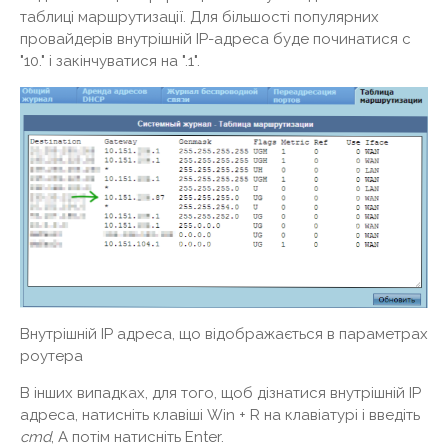
таблиці маршрутизації. Для більшості популярних
провайдерів внутрішній IP-адреса буде починатися c
"10." і закінчуватися на ".1".
Внутрішній IP адреса, що відображається в параметрах
роутера
В інших випадках, для того, щоб дізнатися внутрішній IP
адреса, натисніть клавіші Win + R на клавіатурі і введіть
cmd
, А потім натисніть Enter.