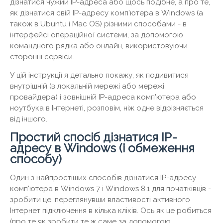
дізнатися чужий IP-адреса або щось подібне, а про те,
як дізнатися свій IP-адресу комп'ютера в Windows (а
також в Ubuntu і Mac OS) різними способами - в
інтерфейсі операційної системи, за допомогою
командного рядка або онлайн, використовуючи
сторонні сервіси.
У цій інструкції я детально покажу, як подивитися
внутрішній (в локальній мережі або мережі
провайдера) і зовнішній IP-адреса комп'ютера або
ноутбука в Інтернеті, розповім, ніж одне відрізняється
від іншого.
Простий спосіб дізнатися IP-
адресу в Windows (і обмеження
способу)
Один з найпростіших способів дізнатися IP-адресу
комп'ютера в Windows 7 і Windows 8.1 для початківців -
зробити це, переглянувши властивості активного
Інтернет підключення в кілька кліків. Ось як це робиться
(про те як зробити те ж саме за допомогою