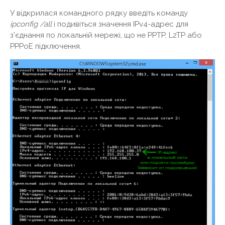
У відкрилася командного рядку введіть команду
ipconfig /
all
і подивіться значення IPv4-адрес для
з'єднання по локальній мережі, що не PPTP, L2TP або
PPPoE підключення.