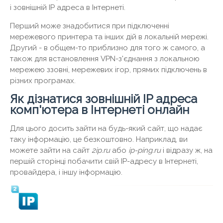
і зовнішній IP адреса в Інтернеті.
Перший може знадобитися при підключенні
мережевого принтера та інших дій в локальній мережі.
Другий - в общем-то приблизно для того ж самого, а
також для встановлення VPN-з'єднання з локальною
мережею ззовні, мережевих ігор, прямих підключень в
різних програмах.
Як дізнатися зовнішній IP адреса
комп'ютера в Інтернеті онлайн
Для цього досить зайти на будь-який сайт, що надає
таку інформацію, це безкоштовно. Наприклад, ви
можете зайти на сайт
2
ip.
ru
або
ip-
ping.
ru
і відразу ж, на
першій сторінці побачити свій IP-адресу в Інтернеті,
провайдера, і іншу інформацію.