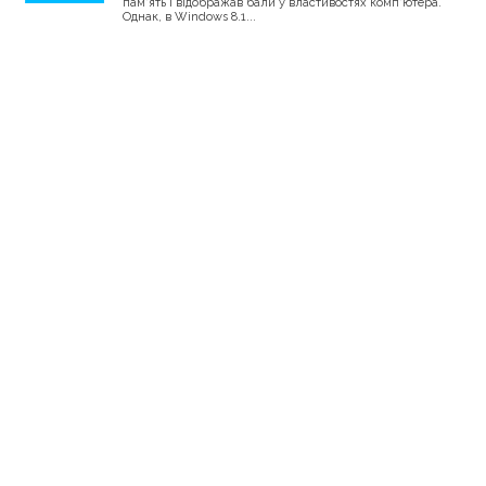
пам'ять і відображав бали у властивостях комп'ютера.
Однак, в Windows 8.1...