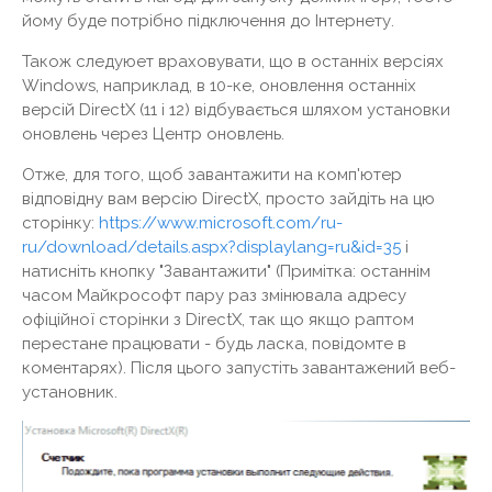
йому буде потрібно підключення до Інтернету.
Також следуюет враховувати, що в останніх версіях
Windows, наприклад, в 10-ке, оновлення останніх
версій DirectX (11 і 12) відбувається шляхом установки
оновлень через Центр оновлень.
Отже, для того, щоб завантажити на комп'ютер
відповідну вам версію DirectX, просто зайдіть на цю
сторінку:
https://www.microsoft.com/ru-
ru/download/details.aspx?displaylang=ru&id=35
і
натисніть кнопку "Завантажити" (Примітка: останнім
часом Майкрософт пару раз змінювала адресу
офіційної сторінки з DirectX, так що якщо раптом
перестане працювати - будь ласка, повідомте в
коментарях). Після цього запустіть завантажений веб-
установник.