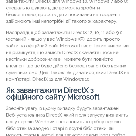
завантажити DirectX для Windows 10, Windows 7 або 8:
спеціально шукають, де це можна зробити
безкоштовно, просять дати посилання на торрент і
здійснюють інші непотрібні дії такого ж характеру.
Насправді, щоб завантажити DirectX 12, 10, 11 або 9.0
(останній - якщо у вас Windows XP), досить просто
зайти на офіційний сайт Microsoft і все. Таким чином, ви
не ризикуєте, що замість DirectX скачаєте щось не
настільки доброзичливе і можете бути повністю
впевнені, що це буде дійсно безкоштовно і без всяких
сумнівних смс. Див. Також: Як дізнатися, який DirectX на
комп'ютері, DirectX 12 для Windows 10.
Як завантажити DirectX з
офіційного сайту Microsoft
Зверніть увагу, в цьому випадку будуть завантажені
Веб-установника DirectX, який після запуску визначить
вашу версію Windows і встановить потрібну версію
бібліотек (а заодно і старі відсутні бібліотеки, які
можуть стати в нагоді для запуску деяких ігор), тобто