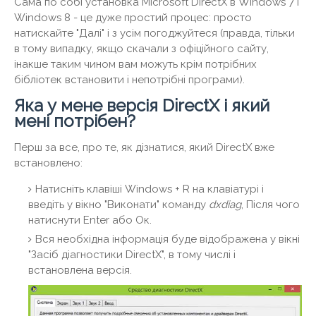
Сама по собі установка Microsoft DirectX в Windows 7 і
Windows 8 - це дуже простий процес: просто
натискайте "Далі" і з усім погоджуйтеся (правда, тільки
в тому випадку, якщо скачали з офіційного сайту,
інакше таким чином вам можуть крім потрібних
бібліотек встановити і непотрібні програми).
Яка у мене версія DirectX і який
мені потрібен?
Перш за все, про те, як дізнатися, який DirectX вже
встановлено:
Натисніть клавіші Windows + R на клавіатурі і
введіть у вікно "Виконати" команду
dxdiag
, Після чого
натиснути Enter або Ок.
Вся необхідна інформація буде відображена у вікні
"Засіб діагностики DirectX", в тому числі і
встановлена ​​версія.