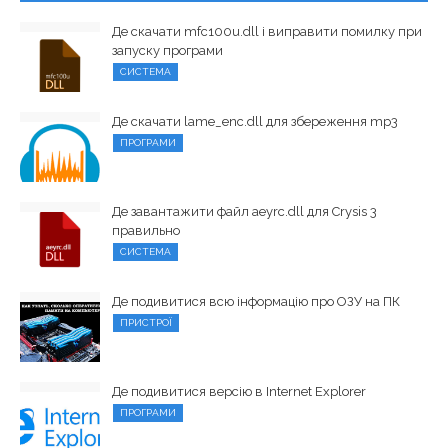
Де скачати mfc100u.dll і виправити помилку при
запуску програми
СИСТЕМА
Де скачати lame_enc.dll для збереження mp3
ПРОГРАМИ
Де завантажити файл aeyrc.dll для Crysis 3
правильно
СИСТЕМА
Де подивитися всю інформацію про ОЗУ на ПК
ПРИСТРОЇ
Де подивитися версію в Internet Explorer
ПРОГРАМИ