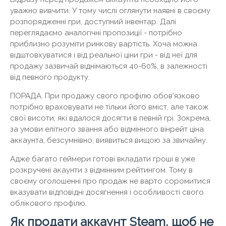
уважно вивчити. У тому числі оглянути наявні в своєму
розпорядженні гри, доступний інвентар. Далі
переглядаємо аналогічні пропозиції - потрібно
приблизно розуміти ринкову вартість. Хоча можна
відштовхуватися і від реальної ціни гри - від неї для
продажу зазвичай віднімаються 40-60%, в залежності
від певного продукту.
ПОРАДА.
При продажу свого профілю обов'язково
потрібно враховувати не тільки його вміст, але також
свої висоти, які вдалося досягти в певній грі. Зокрема,
за умови елітного звання або відмінного вінрейт ціна
аккаунта, безсумнівно, виявиться вищою за звичайну.
Адже багато геймери готові вкладати гроші в уже
розкручені акаунти з відмінним рейтингом. Тому в
своєму оголошенні про продаж не варто соромитися
вказувати відповідні досягнення і особливості свого
облікового профілю.
Як продати аккаунт Steam, щоб не