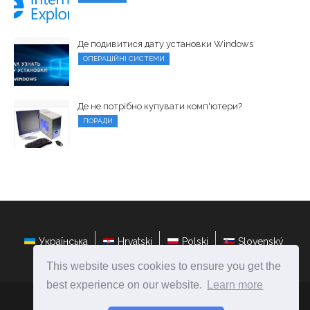
Де подивитися дату установки Windows
ОПЕРАЦІЙНІ СИСТЕМИ
Де не потрібно купувати комп'ютери?
ПОРАДИ
Українська
Hrvatski
Polski
Slovenský
This website uses cookies to ensure you get the
best experience on our website.
Learn more
ateasyday.com
Ⓒ
2026