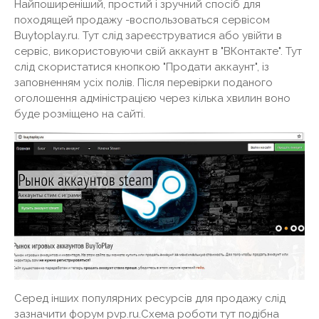
Найпоширеніший, простий і зручний спосіб для
походящей продажу -воспользоваться сервісом
Buytoplay.ru. Тут слід зареєструватися або увійти в
сервіс, використовуючи свій аккаунт в "ВКонтакте". Тут
слід скористатися кнопкою "Продати аккаунт", із
заповненням усіх полів. Після перевірки поданого
оголошення адміністрацією через кілька хвилин воно
буде розміщено на сайті.
Серед інших популярних ресурсів для продажу слід
зазначити форум pvp.ru.Схема роботи тут подібна