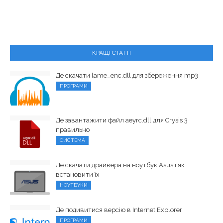
КРАЩІ СТАТТІ
Де скачати lame_enc.dll для збереження mp3
ПРОГРАМИ
Де завантажити файл aeyrc.dll для Crysis 3
правильно
СИСТЕМА
Де скачати драйвера на ноутбук Asus і як
встановити їх
НОУТБУКИ
Де подивитися версію в Internet Explorer
ПРОГРАМИ