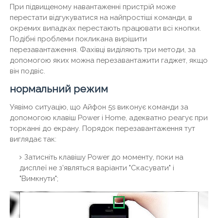
При підвищеному навантаженні пристрій може
перестати відгукуватися на найпростіші команди, в
окремих випадках перестають працювати всі кнопки.
Подібні проблеми покликана вирішити
перезавантаження. Фахівці виділяють три методи, за
допомогою яких можна перезавантажити гаджет, якщо
він подвіс.
нормальний режим
Уявімо ситуацію, що Айфон 5s виконує команди за
допомогою клавіш Power і Home, адекватно реагує при
торканні до екрану. Порядок перезавантаження тут
виглядає так:
Затисніть клавішу Power до моменту, поки на
дисплеї не з'являться варіанти "Скасувати" і
"Вимкнути";