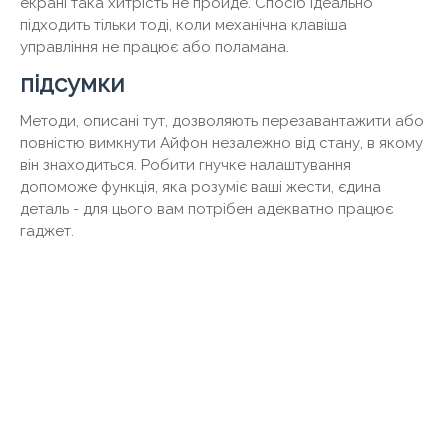
екрані така хитрість не пройде. Спосіб ідеально
підходить тільки тоді, коли механічна клавіша
управління не працює або поламана.
підсумки
Методи, описані тут, дозволяють перезавантажити або
повністю вимкнути Айфон незалежно від стану, в якому
він знаходиться. Робити гнучке налаштування
допоможе функція, яка розуміє ваші жести, єдина
деталь - для цього вам потрібен адекватно працює
гаджет.