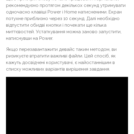
рекомендуємо протягом декількох секунд утримувати
одночасно клавіші Power і Home натисненими. Екран
потухне приблизно через 10 секунд. Далі необхідно
відпустити обидві кнопки і почекати ще кілька
миттєвостей. Устаткування можна заново запустити,
натиснувши на Power.
Якщо перезавантажити девайс таким методом, ви
ризикуєте втратити важливі файли. Цей спосіб, як
кажуть досвідчені користувачі, є найостаннішим в
списку можливих варіантів вирішення завдання.