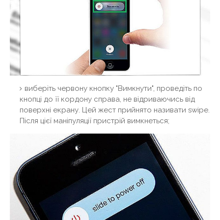
виберіть червону кнопку "Вимкнути", проведіть по
кнопці до її кордону справа, не відриваючись від
поверхні екрану. Цей жест прийнято називати swipe.
Після цієї маніпуляції пристрій вимкнеться;