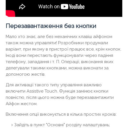
Перезавантаження без кнопки
Мало хто знає, але без механічних клавіш айфоном
також можна управляти! Розробники продумали
варіант, при якому в пристрої працює все, крім кнопок.
Іноді вони перестають функціонувати через падіння
телефону, западання і т. П. Операції, виконання яких
делегували такими кнопками, можна виконати за
допомогою жестів.
Для активації такого типу управління важливо
включити Assistive Touch. Функція замінює кнопки
повністю, після цього можна буде перезавантажити
Айфон жестом.
Включення опції виконується в кілька простих кроків:
Зайдіть в пункт "Основні" розділу налаштувань;