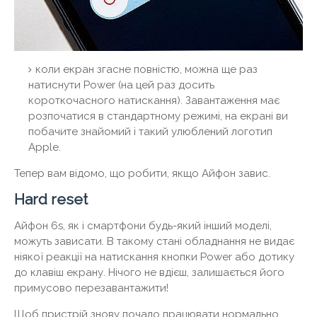
коли екран згасне повністю, можна ще раз
натиснути Power (на цей раз досить
короткочасного натискання). Завантаження має
розпочатися в стандартному режимі, на екрані ви
побачите знайомий і такий улюблений логотип
Apple.
Тепер вам відомо, що робити, якщо Айфон завис.
Hard reset
Айфон 6s, як і смартфони будь-який інший моделі,
можуть зависати. В такому стані обладнання не видає
ніякої реакції на натискання кнопки Power або дотику
до клавіш екрану. Нічого не вдієш, залишається його
примусово перезавантажити!
Щоб пристрій знову почало працювати нормально,