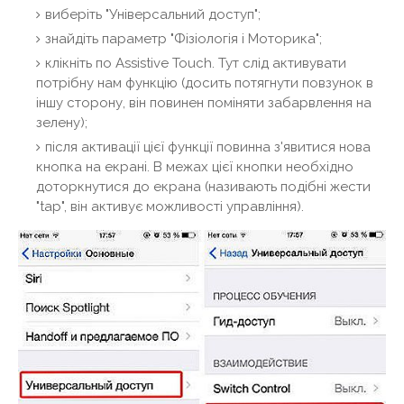
виберіть "Універсальний доступ";
знайдіть параметр "Фізіологія і Моторика";
клікніть по Assistive Touch. Тут слід активувати
потрібну нам функцію (досить потягнути повзунок в
іншу сторону, він повинен поміняти забарвлення на
зелену);
після активації цієї функції повинна з'явитися нова
кнопка на екрані. В межах цієї кнопки необхідно
доторкнутися до екрана (називають подібні жести
"tap", він активує можливості управління).