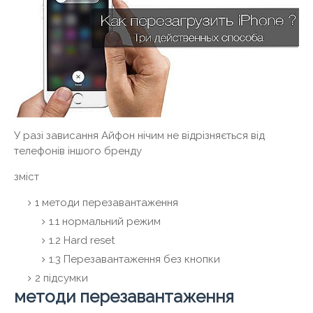
У разі зависання Айфон нічим не відрізняється від
телефонів іншого бренду
зміст
1
методи перезавантаження
1.1
нормальний режим
1.2
Hard reset
1.3
Перезавантаження без кнопки
2
підсумки
методи перезавантаження