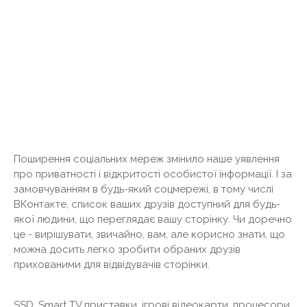
Поширення соціальних мереж змінило наше уявлення
про приватності і відкритості особистої інформації. І за
замовчуванням в будь-який соцмережі, в тому числі
ВКонтакте, список ваших друзів доступний для будь-
якої людини, що переглядає вашу сторінку. Чи доречно
це - вирішувати, звичайно, вам, але корисно знати, що
можна досить легко зробити обраних друзів
прихованими для відвідувачів сторінки.
SSD, Smart TV приставки, ігрові відеокарти, процесори