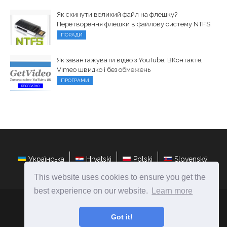
Як скинути великий файл на флешку?
Перетворення флешки в файлову систему NTFS.
ПОРАДИ
Як завантажувати відео з YouTube, ВКонтакте,
Vimeo швидко і без обмежень
ПРОГРАМИ
Українська
Hrvatski
Polski
Slovenský
This website uses cookies to ensure you get the
best experience on our website.
Learn more
ateasyday.com
Ⓒ
2026
Got it!