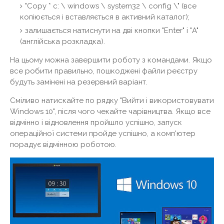
"Copy * c: \ windows \ system32 \ config \" (все
копіюється і вставляється в активний каталог);
залишається натиснути на дві кнопки "Enter" і "A"
(англійська розкладка).
На цьому можна завершити роботу з командами. Якщо
все робити правильно, пошкоджені файли реєстру
будуть замінені на резервний варіант.
Сміливо натискайте по рядку "Вийти і використовувати
Windows 10", після чого чекайте чарівництва. Якщо все
відмінно і відновлення пройшло успішно, запуск
операційної системи пройде успішно, а комп'ютер
порадує відмінною роботою.