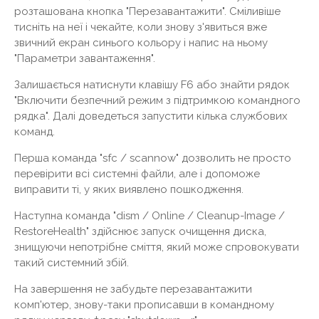
розташована кнопка "Перезавантажити". Сміливіше
тисніть на неї і чекайте, коли знову з'явиться вже
звичний екран синього кольору і напис на ньому
"Параметри завантаження".
Залишається натиснути клавішу F6 або знайти рядок
"Включити безпечний режим з підтримкою командного
рядка". Далі доведеться запустити кілька службових
команд.
Перша команда "sfc / scannow" дозволить не просто
перевірити всі системні файли, але і допоможе
виправити ті, у яких виявлено пошкодження.
Наступна команда "dism / Online / Cleanup-Image /
RestoreHealth" здійснює запуск очищення диска,
знищуючи непотрібне сміття, який може спровокувати
такий системний збій.
На завершення не забудьте перезавантажити
комп'ютер, знову-таки прописавши в командному