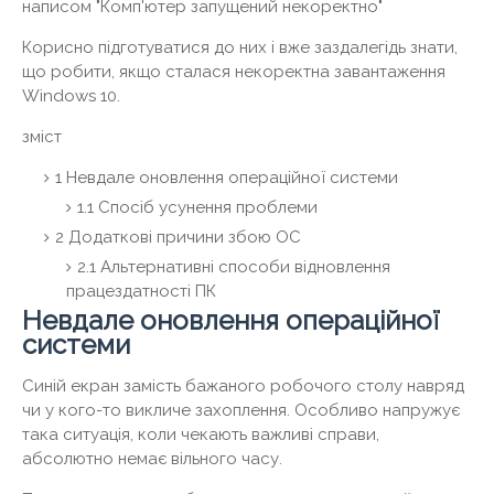
написом "Комп'ютер запущений некоректно"
Корисно підготуватися до них і вже заздалегідь знати,
що робити, якщо сталася некоректна завантаження
Windows 10.
зміст
1
Невдале оновлення операційної системи
1.1
Спосіб усунення проблеми
2
Додаткові причини збою ОС
2.1
Альтернативні способи відновлення
працездатності ПК
Невдале оновлення операційної
системи
Синій екран замість бажаного робочого столу навряд
чи у кого-то викличе захоплення. Особливо напружує
така ситуація, коли чекають важливі справи,
абсолютно немає вільного часу.