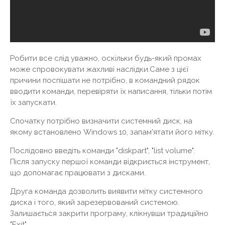
Робити все слід уважно, оскільки будь-який промах
може спровокувати жахливі наслідки.Саме з цієї
причини поспішати не потрібно, в командний рядок
вводити команди, перевіряти їх написання, тільки потім
їх запускати.
Спочатку потрібно визначити системний диск, на
якому встановлено Windows 10, запам'ятати його мітку.
Послідовно введіть команди "diskpart", "list volume".
Після запуску першої команди відкриється інструмент,
що допомагає працювати з дисками.
Друга команда дозволить виявити мітку системного
диска і того, який зарезервований системою.
Залишається закрити програму, клікнувши традиційно
"Exit".