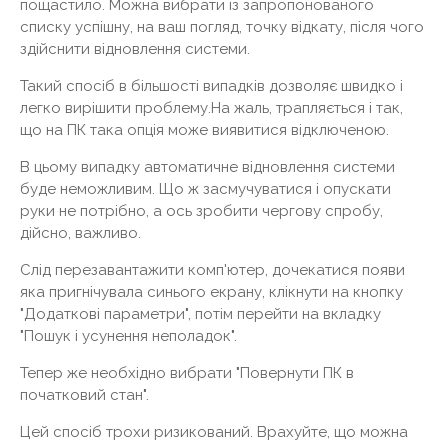
пощастило. Можна вибрати із запропонованого
списку успішну, на ваш погляд, точку відкату, після чого
здійснити відновлення системи.
Такий спосіб в більшості випадків дозволяє швидко і
легко вирішити проблему.На жаль, трапляється і так,
що на ПК така опція може виявитися відключеною.
В цьому випадку автоматичне відновлення системи
буде неможливим. Що ж засмучуватися і опускати
руки не потрібно, а ось зробити чергову спробу,
дійсно, важливо.
Слід перезавантажити комп'ютер, дочекатися появи
яка пригнічувала синього екрану, клікнути на кнопку
"Додаткові параметри", потім перейти на вкладку
"Пошук і усунення неполадок".
Тепер же необхідно вибрати "Повернути ПК в
початковий стан".
Цей спосіб трохи ризикований. Врахуйте, що можна