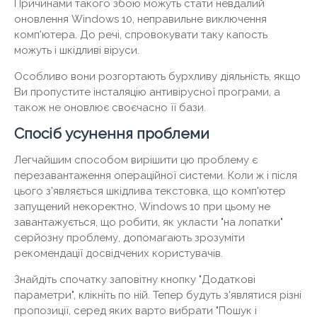
Причинами такого збою можуть стати невдалий
оновлення Windows 10, неправильне виключення
комп'ютера. До речі, спровокувати таку капость
можуть і шкідливі віруси.
Особливо вони розгортають бурхливу діяльність, якщо
Ви пропустите інсталяцію антивірусної програми, а
також не оновлює своєчасно її бази.
Спосіб усунення проблеми
Легчайшим способом вирішити цю проблему є
перезавантаження операційної системи. Коли ж і після
цього з'являється шкідлива текстовка, що комп'ютер
запущений некоректно, Windows 10 при цьому не
завантажується, що робити, як укласти "на лопатки"
серйозну проблему, допомагають зрозуміти
рекомендації досвідчених користувачів.
Знайдіть спочатку заповітну кнопку "Додаткові
параметри", клікніть по ній. Тепер будуть з'являтися різні
пропозиції, серед яких варто вибрати "Пошук і