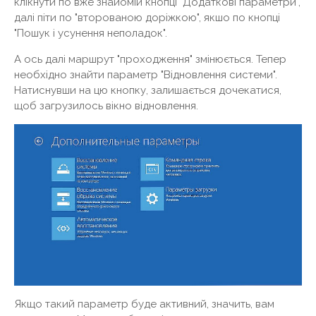
клікнути по вже знайомій кнопці "Додаткові параметри",
далі піти по "второваною доріжкою", якшо по кнопці
"Пошук і усунення неполадок".
А ось далі маршрут "проходження" змінюється. Тепер
необхідно знайти параметр "Відновлення системи".
Натиснувши на цю кнопку, залишається дочекатися,
щоб загрузилось вікно відновлення.
Якщо такий параметр буде активний, значить, вам