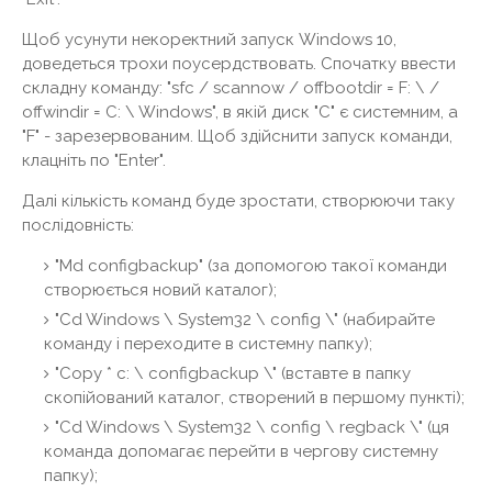
Щоб усунути некоректний запуск Windows 10,
доведеться трохи поусердствовать. Спочатку ввести
складну команду: "sfc / scannow / offbootdir = F: \ /
offwindir = C: \ Windows", в якій диск "C" є системним, а
"F" - зарезервованим. Щоб здійснити запуск команди,
клацніть по "Enter".
Далі кількість команд буде зростати, створюючи таку
послідовність:
"Md configbackup" (за допомогою такої команди
створюється новий каталог);
"Cd Windows \ System32 \ config \" (набирайте
команду і переходите в системну папку);
"Copy * c: \ configbackup \" (вставте в папку
скопійований каталог, створений в першому пункті);
"Cd Windows \ System32 \ config \ regback \" (ця
команда допомагає перейти в чергову системну
папку);