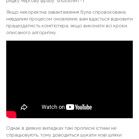
рядку чергову фразу "shutdown - r".
Якщо некоректна завантаження була спровокована
невдалим процесом оновлення, вам вдасться відновити
працездатність комп'ютера, якщо виконати всі кроки
описаного алгоритму.
Однак в деяких випадках такі прописні істини не
спрацьовують, тому доводиться шукати нові шляхи