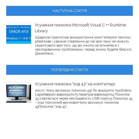
НАСТУПНА СТАТТЯ
Усунення помилки Microsoft Visual C ++ Runtime
Library
Щоденне практичне використання комп'ютерної техніки,
дбайливе і уважне ставлення до неї все-таки не можуть
гарантувати вам того, що ви ніколи не зіткнетеся з
несподіваними проблемами, перед якими будете безсилі.
Дізнайтеся,...
ПОПЕРЕДНЯ СТАТТЯ
Усунення помилки "код 43" на комп'ютері
зміст1 Чому вискакує помилка 432 Як вирішити проблему
з драйвером відеокарти?3 перегрів відеокарти4 Помилка
43 з'являється через несправність USB-порту5 Помилка 43
- інші причини6 висновокЧому вискакує помилка
43Помилка "код 43"...