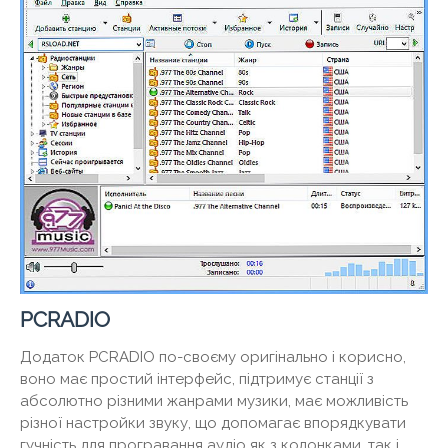
PCRADIO
Додаток PCRADIO по-своєму оригінально і корисно,
воно має простий інтерфейс, підтримує станції з
абсолютно різними жанрами музики, має можливість
різної настройки звуку, що допомагає впорядкувати
гучність для програвання аудіо як з колонками, так і