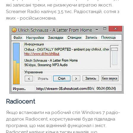
які записані треки, не ризикуючи втратою якості.
Screamer Radio налічує 3,5 тис. Радіостанцій, сотня з
яких - російськомовна.
Radiocent
Якщо встановити на робочий стіл Windows 7 радіо-
додаток Radiocent, користувачеві буде підвладна
програма, що має відмінний функціонал і зміст.
Radiocent налічує кілька тисяч каналів, що