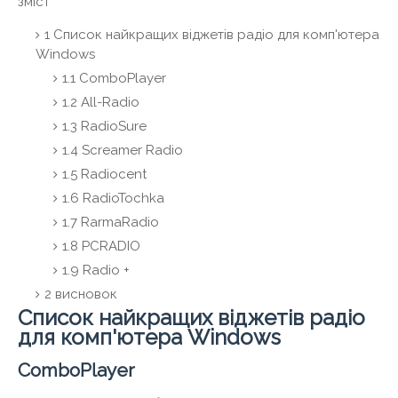
зміст
1
Список найкращих віджетів радіо для комп'ютера
Windows
1.1
ComboPlayer
1.2
All-Radio
1.3
RadioSure
1.4
Screamer Radio
1.5
Radiocent
1.6
RadioTochka
1.7
RarmaRadio
1.8
PCRADIO
1.9
Radio +
2
висновок
Список найкращих віджетів радіо
для комп'ютера Windows
ComboPlayer