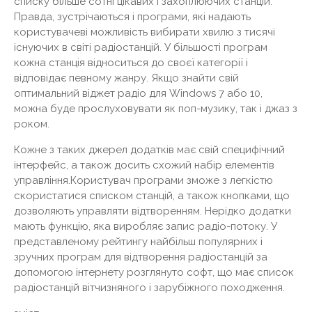
списку більше сотні цікавих і захоплюючих станцій.
Правда, зустрічаються і програми, які надають
користувачеві можливість вибирати хвилю з тисячі
існуючих в світі радіостанцій. У більшості програм
кожна станція відноситься до своєї категорії і
відповідає певному жанру. Якщо знайти свій
оптимальний віджет радіо для Windows 7 або 10,
можна буде прослуховувати як поп-музику, так і джаз з
роком.
Кожне з таких джерел додатків має свій специфічний
інтерфейс, а також досить схожий набір елементів
управління.Користувач програми зможе з легкістю
скористатися списком станцій, а також кнопками, що
дозволяють управляти відтворенням. Нерідко додатки
мають функцію, яка виробляє запис радіо-потоку. У
представленому рейтингу найбільш популярних і
зручних програм для відтворення радіостанцій за
допомогою інтернету розглянуто софт, що має список
радіостанцій вітчизняного і зарубіжного походження.