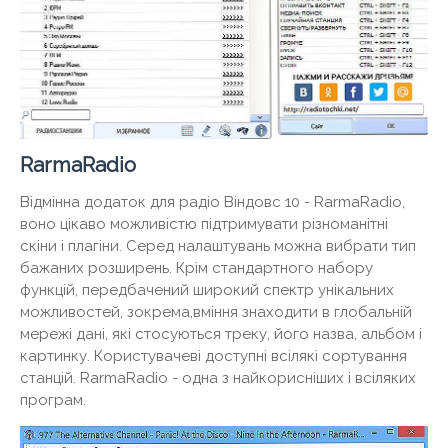
RarmaRadio
Відмінна додаток для радіо Віндовс 10 - RarmaRadio,
воно цікаво можливістю підтримувати різноманітні
скіни і плагіни. Серед налаштувань можна вибрати тип
бажаних розширень. Крім стандартного набору
функцій, передбачений широкий спектр унікальних
можливостей, зокрема,вміння знаходити в глобальній
мережі дані, які стосуються треку, його назва, альбом і
картинку. Користувачеві доступні всілякі сортування
станцій. RarmaRadio - одна з найкорисніших і всіляких
програм.