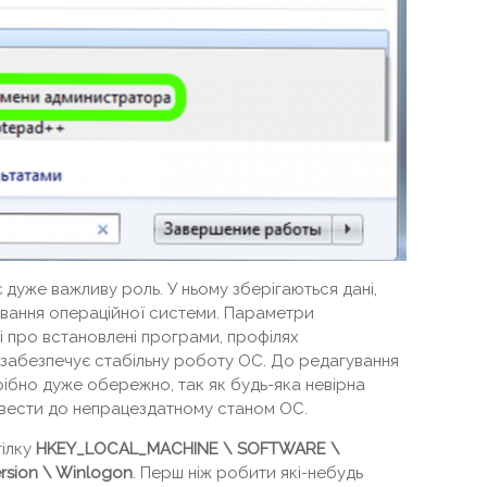
дуже важливу роль. У ньому зберігаються дані,
ування операційної системи. Параметри
і про встановлені програми, профілях
о забезпечує стабільну роботу ОС. До редагування
рібно дуже обережно, так як будь-яка невірна
ивести до непрацездатному станом ОС.
гілку
HKEY_LOCAL_MACHINE \ SOFTWARE \
rsion \ Winlogon
. Перш ніж робити які-небудь