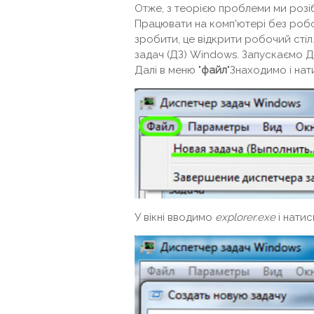
Отже, з теорією проблеми ми розі
Працювати на комп'ютері без роб
зробити, це відкрити робочий сті
задач (ДЗ) Windows. Запускаємо 
Далі в меню "
файл
"Знаходимо і на
У вікні вводимо
explorer.exe
і нати