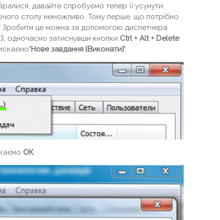
бралися, давайте спробуємо тепер її усунути.
очого столу неможливо. Тому перше, що потрібно
л. Зробити це можна за допомогою диспетчера
ДЗ, одночасно затиснувши кнопки
Ctrl + Alt + Delete
.
тискаємо"
Нове завдання {Виконати}
".
скаємо
ОК
: