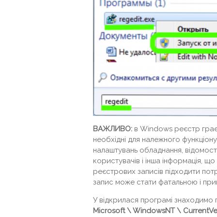
ВАЖЛИВО:
в Windows реєстр грає 
необхідні для належного функціон
налаштувань обладнання, відомост
користувачів і інша інформація, щ
реєстрових записів підходити пот
запис може стати фатальною і пр
У відкрилася програмі знаходимо 
Microsoft \ WindowsNT \ CurrentVe