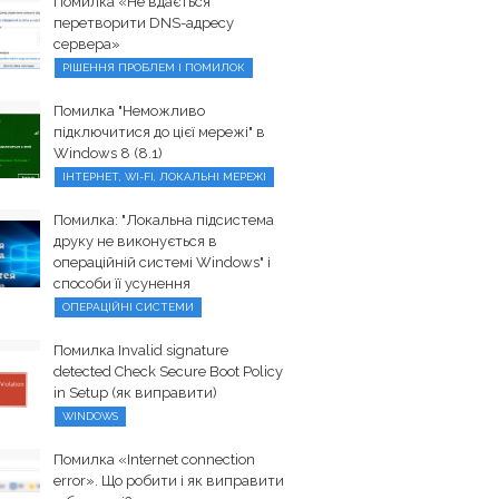
Помилка «Не вдається
перетворити DNS-адресу
сервера»
РІШЕННЯ ПРОБЛЕМ І ПОМИЛОК
Помилка "Неможливо
підключитися до цієї мережі" в
Windows 8 (8.1)
ІНТЕРНЕТ, WI-FI, ЛОКАЛЬНІ МЕРЕЖІ
Помилка: "Локальна підсистема
друку не виконується в
операційній системі Windows" і
способи її усунення
ОПЕРАЦІЙНІ СИСТЕМИ
Помилка Invalid signature
detected Check Secure Boot Policy
in Setup (як виправити)
WINDOWS
Помилка «Internet connection
error». Що робити і як виправити