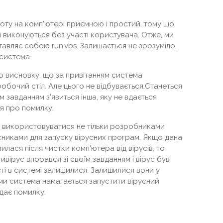
ту на комп'ютері приємною і простий, тому що
 виконуються без участі користувача. Отже, ми
авляє собою run.vbs. Залишається не зрозуміло,
 система.
о висновку, що за привітанням система
обочий стіл. Але цього не відбувається.Станеться
им завданням з'явиться інша, яку не вдається
я про помилку.
ь використовуватися не тільки розробниками
исниками для запуску вірусних програм. Якщо дана
лася після чистки комп'ютера від вірусів, то
ивірус впорався зі своїм завданням і вірус був
сті в системі залишилися. Залишилися вони у
ими система намагається запустити вірусний
дає помилку.