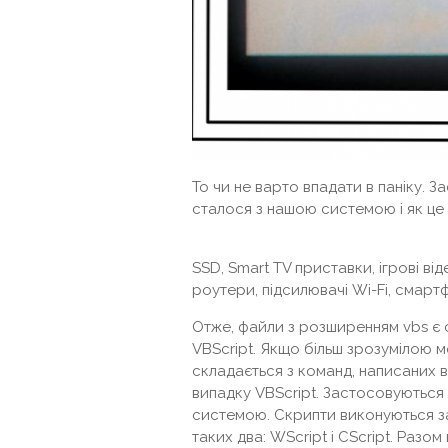
То чи не варто впадати в паніку. 
сталося з нашою системою і як це
SSD, Smart TV приставки, ігрові ві
роутери, підсилювачі Wi-Fi, смарт
Отже, файли з розширенням vbs є 
VBScript. Якщо більш зрозумілою м
складається з команд, написаних 
випадку VBScript. Застосовуються
системою. Скрипти виконуються з
таких два: WScript і CScript. Раз