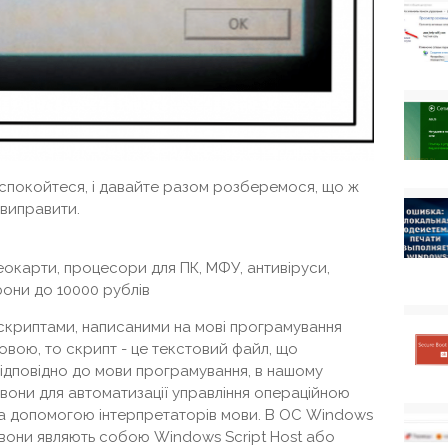
Заспокойтеся, і давайте разом розберемося, що ж
 виправити.
деокарти, процесори для ПК, МФУ, антивіруси,
фони до 10000 рублів
скриптами, написаними на мові програмування
овою, то скрипт - це текстовий файл, що
відповідно до мови програмування, в нашому
 вони для автоматизації управління операційною
а допомогою інтерпретаторів мови. В ОС Windows
ом вони являють собою Windows Script Host або