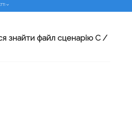
ТТІ
я знайти файл сценарію C /