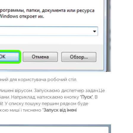
чний для користувача робочий стіл.
алишені вірусом. Запускаємо диспетчер задач.Це
ами. Наприклад, натискаємо кнопку "
Пуск
", В
it
. У списку пошуку першим рядком буде
ою миші і тиснемо "
Запуск від імені