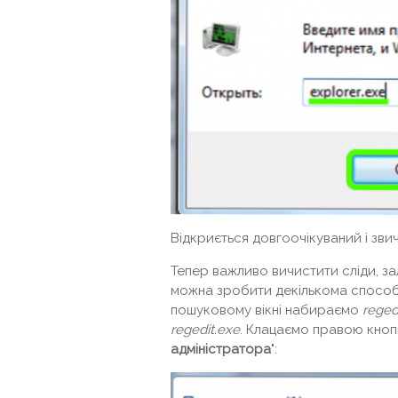
Відкриється довгоочікуваний і зви
Тепер важливо вичистити сліди, з
можна зробити декількома способ
пошуковому вікні набираємо
reged
regedit.exe
. Клацаємо правою кнопк
адміністратора
":