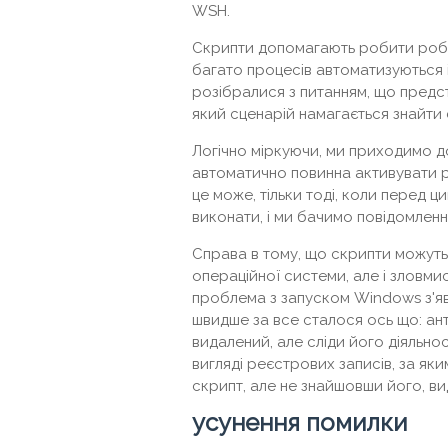
WSH.
Скрипти допомагають робити робо
багато процесів автоматизуються і
розібралися з питанням, що предст
який сценарій намагається знайти
Логічно міркуючи, ми приходимо д
автоматично повинна активувати р
це може, тільки тоді, коли перед ц
виконати, і ми бачимо повідомленн
Справа в тому, що скрипти можут
операційної системи, але і зловм
проблема з запуском Windows з'яви
швидше за все сталося ось що: ант
видалений, але сліди його діяльно
вигляді реєстрових записів, за як
скрипт, але не знайшовши його, ви
усунення помилки