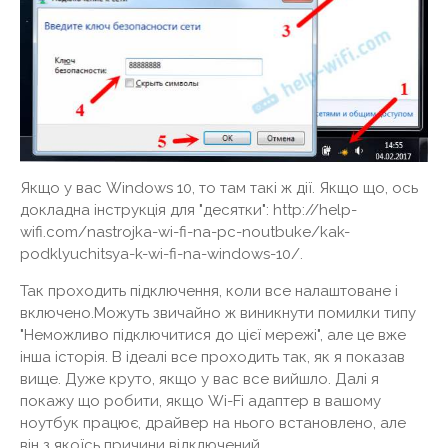
Якщо у вас Windows 10, то там такі ж дії. Якщо що, ось
докладна інструкція для "десятки": http://help-
wifi.com/nastrojka-wi-fi-na-pc-noutbuke/kak-
podklyuchitsya-k-wi-fi-na-windows-10/.
Так проходить підключення, коли все налаштоване і
включено.Можуть звичайно ж виникнути помилки типу
"Неможливо підключитися до цієї мережі", але це вже
інша історія. В ідеалі все проходить так, як я показав
вище. Дуже круто, якщо у вас все вийшло. Далі я
покажу що робити, якщо Wi-Fi адаптер в вашому
ноутбук працює, драйвер на нього встановлено, але
він з якоїсь причини відключений.