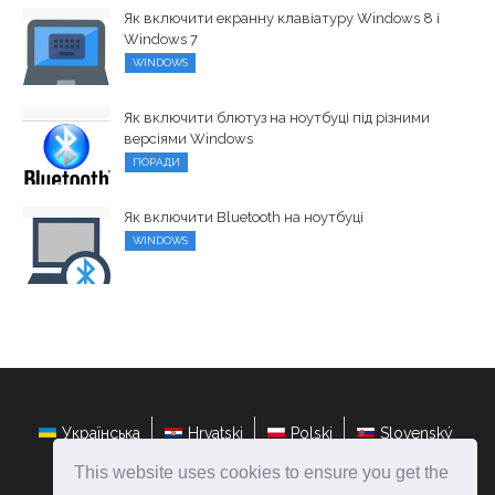
Як включити екранну клавіатуру Windows 8 і
Windows 7
WINDOWS
Як включити блютуз на ноутбуці під різними
версіями Windows
ПОРАДИ
Як включити Bluetooth на ноутбуці
WINDOWS
Українська
Hrvatski
Polski
Slovenský
This website uses cookies to ensure you get the