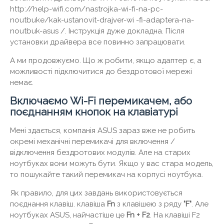
http://help-wifi.com/nastrojka-wi-fi-na-pc-
noutbuke/kak-ustanovit-drajver-wi -fi-adaptera-na-
noutbuk-asus /. Інструкція дуже докладна. Після
установки драйвера все повинно запрацювати.
А ми продовжуємо. Що ж робити, якщо адаптер є, а
можливості підключитися до бездротової мережі
немає.
Включаємо Wi-Fi перемикачем, або
поєднанням кнопок на клавіатурі
Мені здається, компанія ASUS зараз вже не робить
окремі механічні перемикачі для включення /
відключення бездротових модулів. Але на старих
ноутбуках вони можуть бути. Якщо у вас стара модель,
то пошукайте такий перемикач на корпусі ноутбука.
Як правило, для цих завдань використовується
поєднання клавіш. клавіша
Fn
з клавішею з ряду
"F"
. Але
ноутбуках ASUS, найчастіше це
Fn + F2
. На клавіші F2