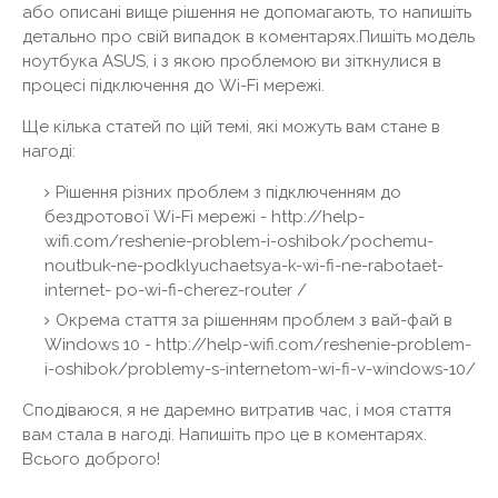
або описані вище рішення не допомагають, то напишіть
детально про свій випадок в коментарях.Пишіть модель
ноутбука ASUS, і з якою проблемою ви зіткнулися в
процесі підключення до Wi-Fi мережі.
Ще кілька статей по цій темі, які можуть вам стане в
нагоді:
Рішення різних проблем з підключенням до
бездротової Wi-Fi мережі - http://help-
wifi.com/reshenie-problem-i-oshibok/pochemu-
noutbuk-ne-podklyuchaetsya-k-wi-fi-ne-rabotaet-
internet- po-wi-fi-cherez-router /
Окрема стаття за рішенням проблем з вай-фай в
Windows 10 - http://help-wifi.com/reshenie-problem-
i-oshibok/problemy-s-internetom-wi-fi-v-windows-10/
Сподіваюся, я не даремно витратив час, і моя стаття
вам стала в нагоді. Напишіть про це в коментарях.
Всього доброго!