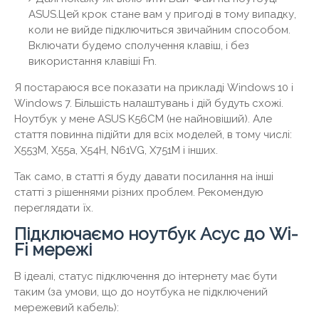
ASUS.Цей крок стане вам у пригоді в тому випадку,
коли не вийде підключиться звичайним способом.
Включати будемо сполучення клавіш, і без
використання клавіші Fn.
Я постараюся все показати на прикладі Windows 10 і
Windows 7. Більшість налаштувань і дій будуть схожі.
Ноутбук у мене ASUS K56CM (не найновіший). Але
стаття повинна підійти для всіх моделей, в тому числі:
X553M, X55a, X54H, N61VG, X751M і інших.
Так само, в статті я буду давати посилання на інші
статті з рішеннями різних проблем. Рекомендую
переглядати їх.
Підключаємо ноутбук Асус до Wi-
Fi мережі
В ідеалі, статус підключення до інтернету має бути
таким (за умови, що до ноутбука не підключений
мережевий кабель):