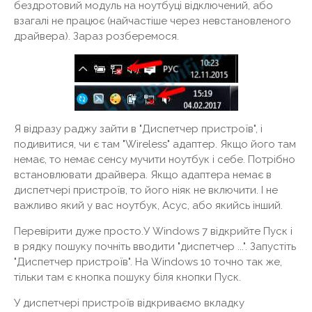
бездротовий модуль на ноутбуці відключений, або
взагалі не працює (найчастіше через невстановленого
драйвера). Зараз розберемося.
Я відразу раджу зайти в "Диспетчер пристроїв", і
подивитися, чи є там "Wireless" адаптер. Якщо його там
немає, то немає сенсу мучити ноутбук і себе. Потрібно
встановлювати драйвера. Якщо адаптера немає в
диспетчері пристроїв, то його ніяк не включити. І не
важливо який у вас ноутбук, Асус, або якийсь інший.
Перевірити дуже просто.У Windows 7 відкрийте Пуск і
в рядку пошуку почніть вводити "диспетчер ...". Запустіть
"Диспетчер пристроїв". На Windows 10 точно так же,
тільки там є кнопка пошуку біля кнопки Пуск.
У диспетчері пристроїв відкриваємо вкладку