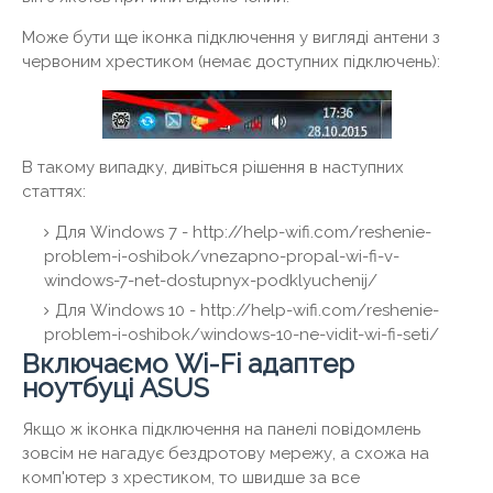
Може бути ще іконка підключення у вигляді антени з
червоним хрестиком (немає доступних підключень):
В такому випадку, дивіться рішення в наступних
статтях:
Для Windows 7 - http://help-wifi.com/reshenie-
problem-i-oshibok/vnezapno-propal-wi-fi-v-
windows-7-net-dostupnyx-podklyuchenij/
Для Windows 10 - http://help-wifi.com/reshenie-
problem-i-oshibok/windows-10-ne-vidit-wi-fi-seti/
Включаємо Wi-Fi адаптер
ноутбуці ASUS
Якщо ж іконка підключення на панелі повідомлень
зовсім не нагадує бездротову мережу, а схожа на
комп'ютер з хрестиком, то швидше за все