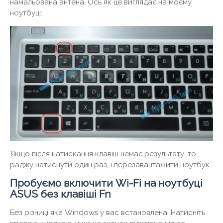
намальована антена. Ось як це виглядає на моєму
ноутбуці:
Якщо після натискання клавіш немає результату, то
раджу натиснути один раз, і перезавантажити ноутбук.
Пробуємо включити Wi-Fi на ноутбуці
ASUS без клавіші Fn
Без різниці яка Windows у вас встановлена. Натисніть