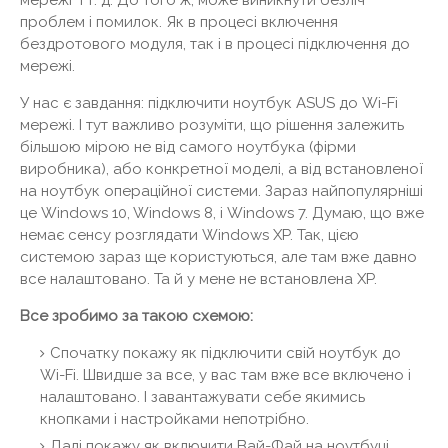
мережі" і т. д. До того ж, може виникнути безліч
проблем і помилок. Як в процесі включення
бездротового модуля, так і в процесі підключення до
мережі.
У нас є завдання: підключити ноутбук ASUS до Wi-Fi
мережі. І тут важливо розуміти, що рішення залежить
більшою мірою не від самого ноутбука (фірми
виробника), або конкретної моделі, а від встановленої
на ноутбук операційної системи. Зараз найпопулярніші
це Windows 10, Windows 8, і Windows 7. Думаю, що вже
немає сенсу розглядати Windows XP. Так, цією
системою зараз ще користуються, але там вже давно
все налаштовано. Та й у мене не встановлена ​​XP.
Все зробимо за такою схемою:
Спочатку покажу як підключити свій ноутбук до
Wi-Fi. Швидше за все, у вас там вже все включено і
налаштовано. І завантажувати себе якимись
кнопками і настройками непотрібно.
Далі покажу як включити Вай-Фай на ноутбуці