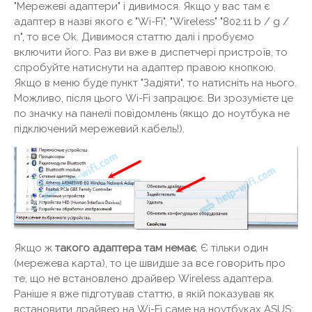
"Мережеві адаптери" і дивимося. Якщо у вас там є
адаптер в назві якого є "Wi-Fi", "Wireless" "802.11 b / g /
n", то все Ok. Дивимося статтю далі і пробуємо
включити його. Раз ви вже в диспетчері пристроїв, то
спробуйте натиснути на адаптер правою кнопкою.
Якщо в меню буде пункт "Задіяти", то натисніть на нього.
Можливо, після цього Wi-Fi запрацює. Ви зрозумієте це
по значку на панелі повідомлень (якщо до ноутбука не
підключений мережевий кабель!).
Якщо ж
такого адаптера там немає
, Є тільки один
(мережева карта), то це швидше за все говорить про
те, що не встановлено драйвер Wireless адаптера.
Раніше я вже підготував статтю, в якій показував як
встановити драйвер на Wi-Fi саме на ноутбуках ASUS: