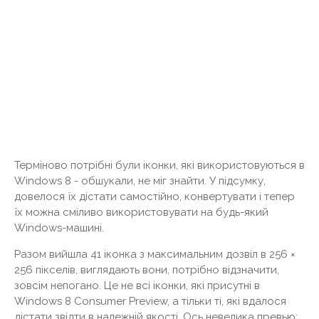
Терміново потрібні були іконки, які використовуються в
Windows 8 - обшукали, не міг знайти. У підсумку,
довелося їх дістати самостійно, конвертувати і тепер
їх можна сміливо використовувати на будь-який
Windows-машині.
Разом вийшла 41 іконка з максимальним дозвіл в 256 ×
256 пікселів, виглядають вони, потрібно відзначити,
зовсім непогано. Це не всі іконки, які присутні в
Windows 8 Consumer Preview, а тільки ті, які вдалося
дістати звідти в належній якості. Ось невелика превью: