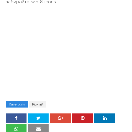
забирайте: win-8-icons
Категорія
Різний