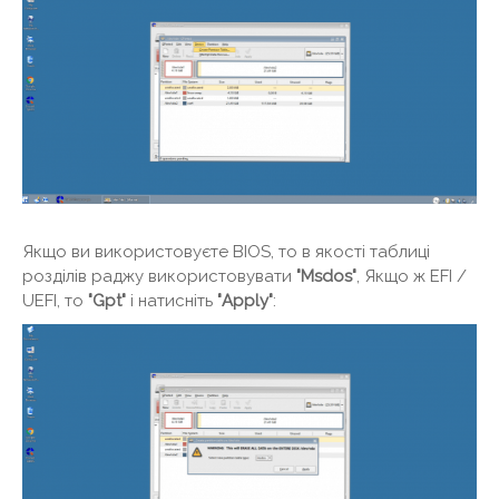
Якщо ви використовуєте BIOS, то в якості таблиці
розділів раджу використовувати
"Msdos"
, Якщо ж EFI /
UEFI, то
"Gpt"
і натисніть
"Apply"
: