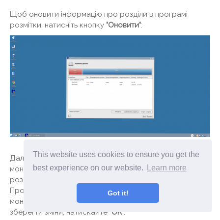
Щоб оновити інформацію про розділи в програмі
розмітки, натисніть кнопку
"Оновити"
:
This website uses cookies to ensure you get the
Далі відформатуємо розділи і поставимо крапки
best experience on our website.
Learn more
монтування. Почнемо знову з корневного (визначити які
розділи ви створювали можете за їх розміром).
Просто натисніть на нього 2 рази. В якості точки
Got it!
монтування виберіть
“/”
і форматуйте як
"Ext4"
. Щоб
зберегти зміни, натискайте
"OK"
: