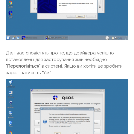
Далі вас сповістять про те, що драйвера успішно
встановлені і для застосування змін необхідно
"Перелогініться"
в системі. Якщо ви хотіти це зробити
зараз, натисніть "Yes":