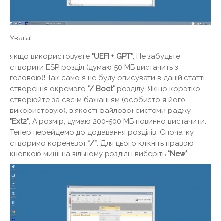
Увага!
якщо використовуєте
"UEFI + GPT"
, Не забудьте
створити ESP розділ (думаю 50 МБ вистачить з
головою)! Так само я не буду описувати в даній статті
створення окремого
"/ Boot"
розділу. Якщо коротко,
створюйте за своїм бажанням (особисто я його
використовую), в якості файлової системи раджу
"Ext2"
, А розмір, думаю 200-500 МБ повинно вистачити.
Тепер перейдемо до додавання розділів. Спочатку
створимо кореневої
“/”
. Для цього клікніть правою
кнопкою миші на вільному розділі і виберіть
"New"
: