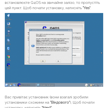
встановлюєте Q4OS на звичайне залізо, то пропустіть
цей пункт. Щоб почати установку, натисніть
"Yes"
:
Вас привітає установник (вони взагалі зробили
установники схожими на
"Віндового"
), Щоб почати
установку, натисніть
"Next"
: