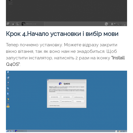
Крок 4.Начало установки і вибір мови
Тепер почнемо установку. Можете відразу закрити
вікно вітання, так як воно нам не знадобиться. Щоб
запустити інсталятор, натисніть 2 рази на іконку
"Install
Q4OS"
: