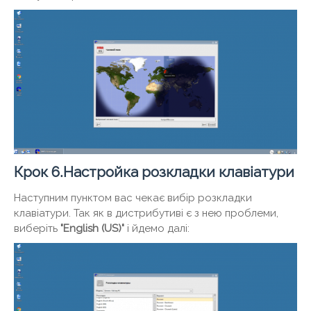
Крок 6.Настройка розкладки клавіатури
Наступним пунктом вас чекає вибір розкладки
клавіатури. Так як в дистрибутиві є з нею проблеми,
виберіть
"English (US)"
і йдемо далі: