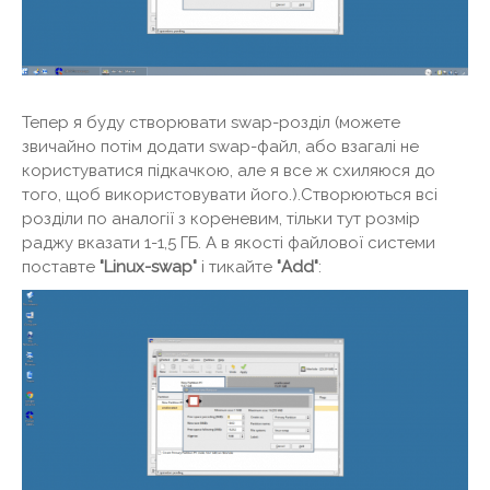
Тепер я буду створювати swap-розділ (можете
звичайно потім додати swap-файл, або взагалі не
користуватися підкачкою, але я все ж схиляюся до
того, щоб використовувати його.).Створюються всі
розділи по аналогії з кореневим, тільки тут розмір
раджу вказати 1-1,5 ГБ. А в якості файлової системи
поставте
"Linux-swap"
і тикайте
"Add"
: