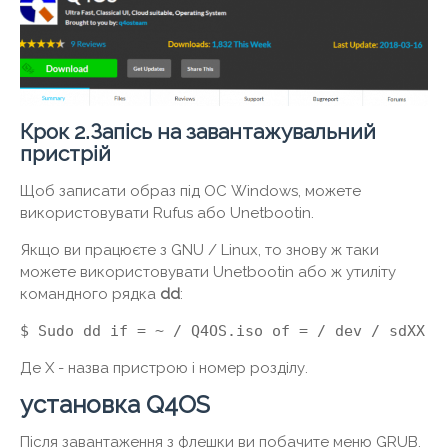
Крок 2.Запісь на завантажувальний
пристрій
Щоб записати образ під ОС Windows, можете
використовувати Rufus або Unetbootin.
Якщо ви працюєте з GNU / Linux, то знову ж таки
можете використовувати Unetbootin або ж утиліту
командного рядка
dd
:
$ Sudo dd if = ~ / Q4OS.iso of = / dev / sdXX
Де X - назва пристрою і номер розділу.
установка Q4OS
Після завантаження з флешки ви побачите меню GRUB.