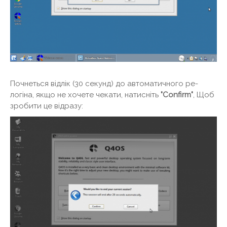
Почнеться відлік (30 секунд) до автоматичного ре-
логіна, якщо не хочете чекати, натисніть
"Confirm"
, Щоб
зробити це відразу: