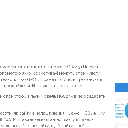
их мережевих пристрої: Huawei HG8245 і Huawei
 допомогою яких користувачі можуть отримувати
а технологією GPON. І саме ці модеми пропонують
ет-провайдери. Наприклад, Ростелеком.
их пристрої. Тільки модель HG8245 вміє роздавати
.
казати, як зайти в налаштування Huawei HG8245. Ну і
 HG8240. Ми розглянемо процес входу в панель
ресою потрібно перейти, щоб зайти в веб-