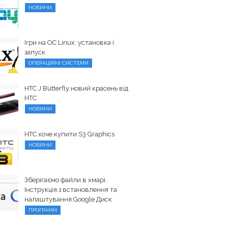
НОВИНИ
Ігри на ОС Linux: установка і
запуск
ОПЕРАЦІЙНІ СИСТЕМИ
HTC J Butterfly новий красень від
HTC
НОВИНИ
HTC хоче купити S3 Graphics
НОВИНИ
Зберігаємо файли в хмарі.
Інструкція з встановлення та
налаштування Google Диск
ПРОГРАМИ