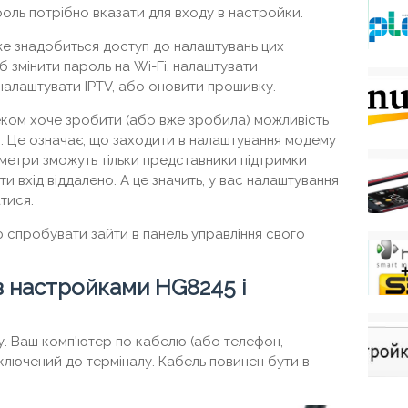
пароль потрібно вказати для входу в настройки.
же знадобиться доступ до налаштувань цих
б змінити пароль на Wi-Fi, налаштувати
 налаштувати IPTV, або оновити прошивку.
еком хоче зробити (або вже зробила) можливість
. Це означає, що заходити в налаштування модему
аметри зможуть тільки представники підтримки
 вхід віддалено. А це значить, у вас налаштування
тися.
 спробувати зайти в панель управління свого
 з настройками HG8245 і
у. Ваш комп'ютер по кабелю (або телефон,
дключений до терміналу. Кабель повинен бути в