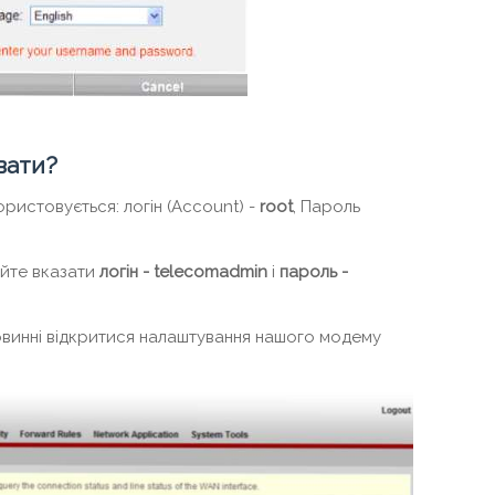
увати?
ристовується: логін (Account) -
root
, Пароль
уйте вказати
логін - telecomadmin
і
пароль -
повинні відкритися налаштування нашого модему