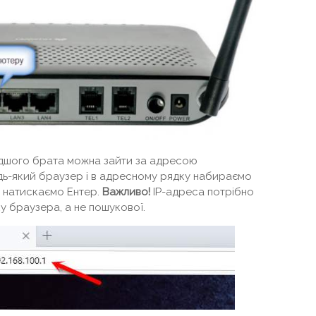
одшого брата можна зайти за адресою
удь-який браузер і в адресному рядку набираємо
у натискаємо Ентер.
Важливо!
IP-адреса потрібно
 браузера, а не пошукової.