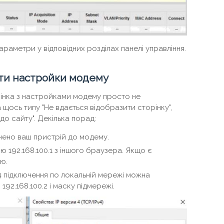
араметри у відповідних розділах панелі управління.
ити настройки модему
орінка з настройками модему просто не
 щось типу "Не вдається відобразити сторінку",
о сайту". Декілька порад:
чено ваш пристрій до модему.
192.168.100.1 з іншого браузера. Якщо є
ю.
4 підключення по локальній мережі можна
192.168.100.2 і маску підмережі.