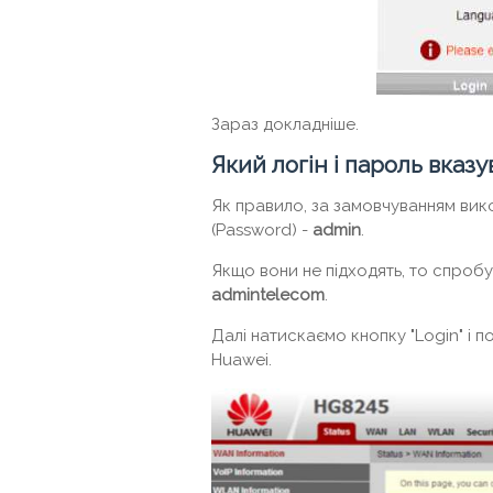
Зараз докладніше.
Який логін і пароль вказ
Як правило, за замовчуванням вико
(Password) -
admin
.
Якщо вони не підходять, то спроб
admintelecom
.
Далі натискаємо кнопку "Login" і 
Huawei.