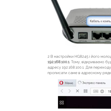
2 В настройки HG8245 і його мол
192.168.100.1
. Тому, відкриваємо б
адресу 192.168.100.1. Для переход
прописати саме в адресному рядку