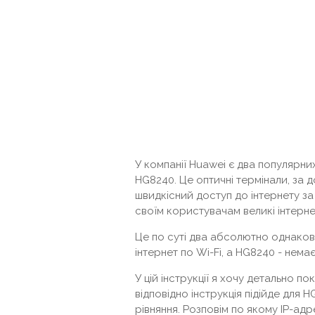
У компанії Huawei є два популярн
HG8240. Це оптичні термінали, за
швидкісний доступ до інтернету з
своїм користувачам великі інтерн
Це по суті два абсолютно однаков
інтернет по Wi-Fi, а HG8240 - немає
У цій інструкції я хочу детально по
відповідно інструкція підійде для
рівняння. Розповім по якому IP-ад