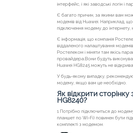
інтерфейс, і які заводські логін і 
Є багато причин, за якими вам мо
модемів від Huawei. Наприклад, що
підключення модему до інтернету,
Є інформація, що компанія Ростел
віддаленого налаштування модемів
Ростелеком і міняти там якісь пар
провайдера.Вони будуть виконувати
Huawei HG8245 можуть не відкрива
У будь-якому випадку, рекомендую
модему, якщо вам це необхідно.
Як відкрити сторінку
HG8240?
1 Потрібно підключиться до модем
планшет по Wi-Fi) повинен бути пі
комплекті з модемом.