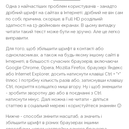
Одна з найчастіших проблем користувачів - занадто
дрібний шрифт на сайтах в Інтернеті: дрібний не він сам
по собі, причина, скоріше, в Full HD роздільній
здатності на 13-дюймових екранах. В цьому випадку
читати такий текст може бути не зручно. Але це легко
виправити.
Для того, щоб збільшити шрифт в контакті або
однокласниках, а також на будь-якому іншому сайті в
Інтернеті, в більшості сучасних браузерів, включаючи
Google Chrome, Opera, Mozilla Firefox, браузері Яндекс
або Internet Explorer, досить натиснути клавіші Ctrl + "+"
(плюс ) потрібну кількість разів або, затиснувши клавішу
Ctrl, покриття коліщатко миші вгору. Ну і щоб зменшити
- зробити зворотну дію або в поєднанні з Ctrl
натиснути мінус. Далі можна і не читати - діліться
статтею в соціальній мережі і користуйтеся знанням 🙂
Нижче - способи змінити масштаб, а значить і
збільшити шрифт в різних браузерах іншими