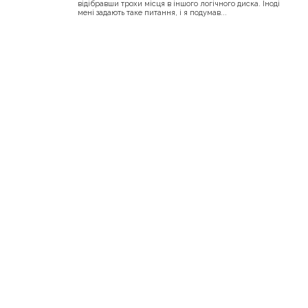
відібравши трохи місця в іншого логічного диска. Іноді
мені задають таке питання, і я подумав...