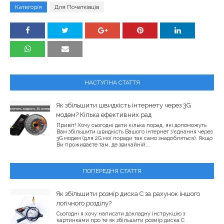
Категорія
Для Початківців
НАСТУПНА СТАТТЯ
Як збільшити швидкість інтернету через 3G
модем? Кілька ефективних рад
Привіт! Хочу сьогодні дати кілька порад, які допоможуть
Вам збільшити швидкість Вашого інтернет з'єднання через
3G модем (для 2G мої поради так само знадобляться). Якщо
Ви проживаєте там, де звичайній...
ПОПЕРЕДНЯ СТАТТЯ
Як збільшити розмір диска C за рахунок іншого
логічного розділу?
Сьогодні я хочу написати докладну інструкцію з
картинками про те як збільшити розмір диска C